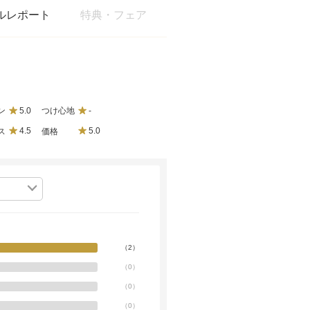
ルレポート
特典・フェア
ン
5.0
つけ心地
-
ス
4.5
価格
5.0
（
2
）
（
0
）
（
0
）
（
0
）