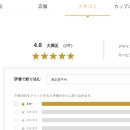
品
店舗
クチコミ
カップ
4.8
大満足
(2件)
デザイ
サービ
評価で絞り込む
※各項目をクリックすると評価がさらに絞り込めます。
4.6~
3.6~4.5
2.6~3.5
1.6~2.5