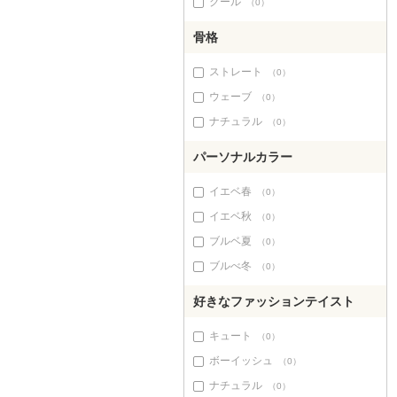
クール
（0）
骨格
ストレート
（0）
ウェーブ
（0）
ナチュラル
（0）
パーソナルカラー
イエベ春
（0）
イエベ秋
（0）
ブルベ夏
（0）
ブルべ冬
（0）
好きなファッションテイスト
キュート
（0）
ボーイッシュ
（0）
ナチュラル
（0）