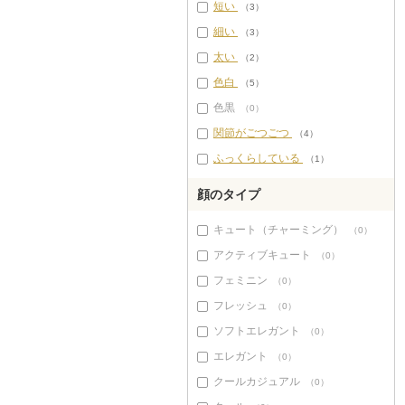
短い
（3）
細い
（3）
太い
（2）
色白
（5）
色黒
（0）
関節がごつごつ
（4）
ふっくらしている
（1）
顔のタイプ
キュート（チャーミング）
（0）
アクティブキュート
（0）
フェミニン
（0）
フレッシュ
（0）
ソフトエレガント
（0）
エレガント
（0）
クールカジュアル
（0）