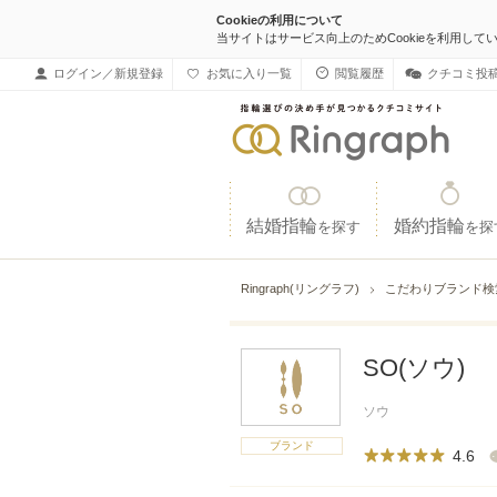
Cookieの利用について
当サイトはサービス向上のためCookieを利用して
ログイン／新規登録
お気に入り一覧
閲覧履歴
クチコミ投
結婚指輪
婚約指輪
を探す
を探
Ringraph(リングラフ)
こだわりブランド
SO(ソウ)
ソウ
ブランド
4.6