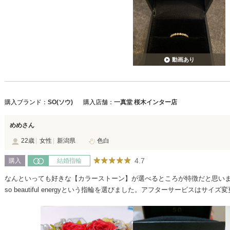
動画あり
購入ブランド：
SO(ソウ)
購入店舗：
一真堂 桜木インター店
めめさん
22歳
女性
新潟県
色白
4.7
購入
結婚指輪
なんといっても好きな【カラーストーン】が選べるところが特徴だと思い
so beautiful energyという指輪を選びました。アフターサービスはサイ
らいでできるそうです。