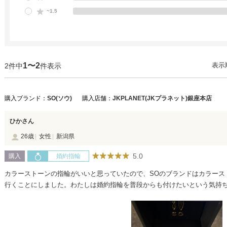
~1.5
1〜2
表示
2件中
件表示
購入ブランド：
SO(ソウ)
購入店舗：
JKPLANET(JKプラネット)銀座本店
ひかさん
26歳
女性
新潟県
5.0
購入
婚約指輪
カラーストーンの指輪がいいと思っていたので、SOのブランドはカラース
行くことにしました。わたしは婚約指輪を普段からも付けたいという気持
インにしましたが、特別感のある婚約指輪でもカラーストーンを使ってい