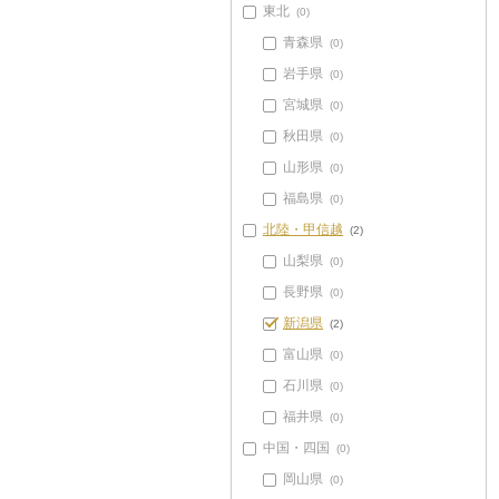
東北
(0)
青森県
(0)
岩手県
(0)
宮城県
(0)
秋田県
(0)
山形県
(0)
福島県
(0)
北陸・甲信越
(2)
山梨県
(0)
長野県
(0)
新潟県
(2)
富山県
(0)
石川県
(0)
福井県
(0)
中国・四国
(0)
岡山県
(0)