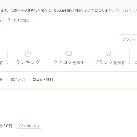
います。以降ページ遷移した場合は、Cookie利用に同意したことになります。
詳しくはこち
稿
エリア設定
ランキング
クチコミ
ブランド
す
を探す
を探す
検索
SO(ソウ)
口コミ・評判
10件
お気に入り