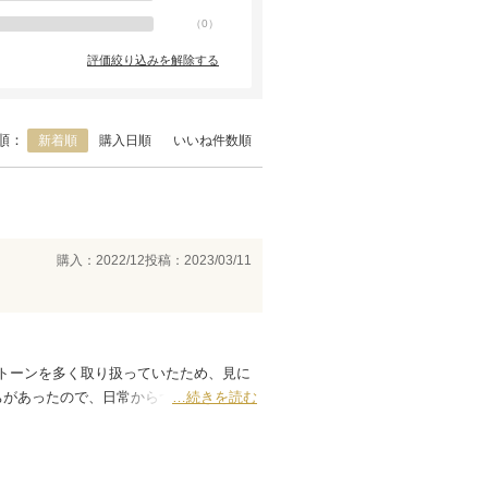
（
0
）
評価絞り込みを解除する
順：
新着順
購入日順
いいね件数順
購入：2022/12
投稿：2023/03/11
トーンを多く取り扱っていたため、見に
ちがあったので、日常からつけやすいデザ
…続きを読む
て、とても可愛いと思いました。