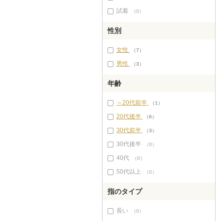
試着
（0）
性別
女性
（7）
男性
（3）
年齢
～20代前半
（1）
20代後半
（6）
30代前半
（3）
30代後半
（0）
40代
（0）
50代以上
（0）
指のタイプ
長い
（0）