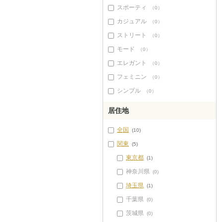
スポーティ
（0）
カジュアル
（0）
ストリート
（0）
モード
（0）
エレガント
（0）
フェミニン
（0）
シンプル
（0）
居住地
全国
(10)
関東
(5)
東京都
(1)
神奈川県
(0)
埼玉県
(1)
千葉県
(0)
茨城県
(0)