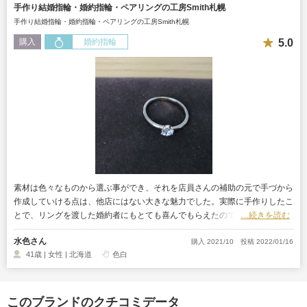
手作り結婚指輪・婚約指輪・ペアリングの工房Smith札幌
手作り結婚指輪・婚約指輪・ペアリングの工房Smith札幌
5.0
購入
婚約指輪
素材は色々なものから選ぶ事ができ、それを店員さんの補助の元で手づから
作成していける点は、他店にはない大きな魅力でした。実際に手作りしたこ
とで、リングを渡した婚約者にもとても喜んでもらえたので、非常に良かっ
…続きを読む
た。
水色さん
購入 2021/10
投稿 2022/01/16
41歳 | 女性 | 北海道
色白
このブランドのクチコミデータ