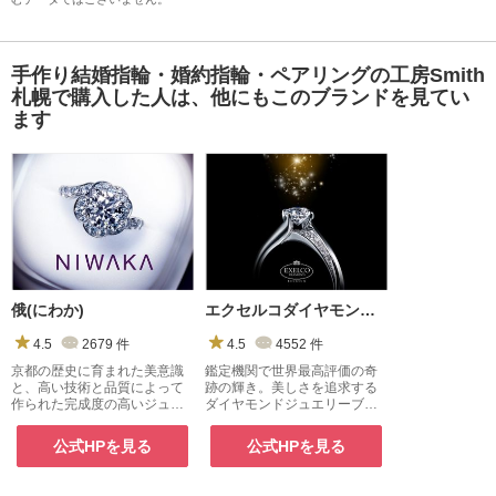
手作り結婚指輪・婚約指輪・ペアリングの工房Smith
札幌で購入した人は、他にもこのブランドを見てい
ます
俄(にわか)
エクセルコダイヤモンド(EXELCO DIAMOND)
4.5
2679
件
4.5
4552
件
京都の歴史に育まれた美意識
鑑定機関で世界最高評価の奇
と、高い技術と品質によって
跡の輝き。美しさを追求する
作られた完成度の高いジュエ
ダイヤモンドジュエリーブラ
リー
ンド。エクセルコ ダイヤモン
ド
公式HPを見る
公式HPを見る