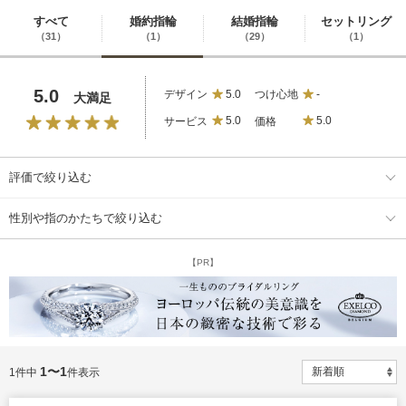
すべて
婚約指輪
結婚指輪
セットリング
（31）
（1）
（29）
（1）
5.0
デザイン
5.0
つけ心地
-
大満足
サービス
5.0
価格
5.0
評価で絞り込む
性別や指のかたちで絞り込む
【PR】
1〜1
1件中
件表示