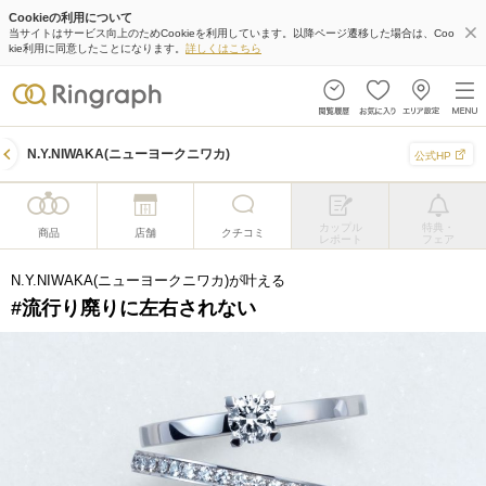
Cookieの利用について
当サイトはサービス向上のためCookieを利用しています。以降ページ遷移した場合は、Coo
kie利用に同意したことになります。
詳しくはこちら
N.Y.NIWAKA(ニューヨークニワカ)
公式HP
カップル
特典・
商品
店舗
クチコミ
レポート
フェア
N.Y.NIWAKA(ニューヨークニワカ)が叶える
#流行り廃りに左右されない