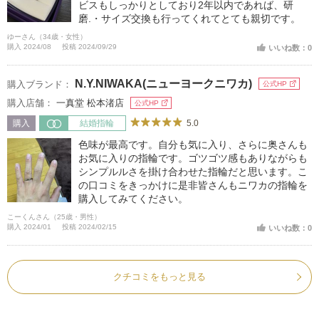
ビスもしっかりとしており2年以内であれば、研
磨.・サイズ交換も行ってくれてとても親切です。
ゆーさん（34歳・女性）
購入 2024/08
投稿 2024/09/29
いいね数：0
N.Y.NIWAKA(ニューヨークニワカ)
購入ブランド：
公式HP
購入店舗：
一真堂 松本渚店
公式HP
5.0
購入
結婚指輪
色味が最高です。自分も気に入り、さらに奥さんも
お気に入りの指輪です。ゴツゴツ感もありながらも
シンプルルさを掛け合わせた指輪だと思います。こ
の口コミをきっかけに是非皆さんもニワカの指輪を
購入してみてください。
こーくんさん（25歳・男性）
購入 2024/01
投稿 2024/02/15
いいね数：0
クチコミをもっと見る