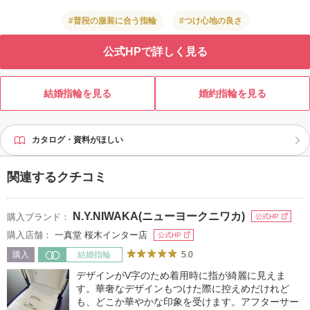
#普段の服装に合う指輪
#つけ心地の良さ
公式HPで詳しく見る
結婚指輪を見る
婚約指輪を見る
カタログ・資料がほしい
関連するクチコミ
N.Y.NIWAKA(ニューヨークニワカ)
購入ブランド：
公式HP
購入店舗：
一真堂 桜木インター店
公式HP
5.0
購入
結婚指輪
デザインがV字のため着用時に指が綺麗に見えま
す。華奢なデザインもつけた際に控えめだけれど
も、どこか華やかな印象を受けます。アフターサー