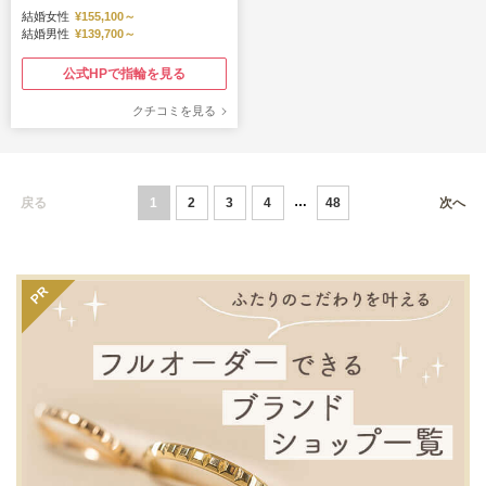
結婚女性
¥155,100～
結婚男性
¥139,700～
公式HPで指輪を見る
クチコミを見る
戻る
1
2
3
4
48
次へ