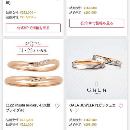
屋)
結婚女性
¥168,000
結婚女性
¥252,000～
結婚男性
¥180,000
結婚男性
¥257,000～
公式HPで指輪を見る
公式HPで指輪を見る
1122 iifuufu bridal(いい夫婦
GALA JEWELRY(ガラジュエ
ブライダル)
リー)
結婚女性
¥121,000
結婚女性
¥162,000
結婚男性
¥121,000
結婚男性
¥198,000