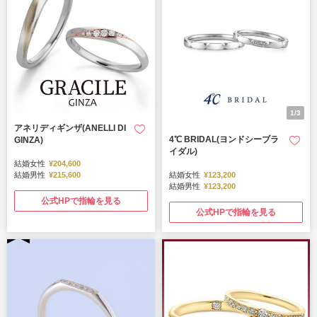
1/3
アネリディギンザ(ANELLI DI
4℃ BRIDAL(ヨンドシーブラ
GINZA)
イダル)
結婚女性
¥204,600
結婚男性
¥215,600
結婚女性
¥123,200
結婚男性
¥123,200
公式HPで指輪を見る
公式HPで指輪を見る