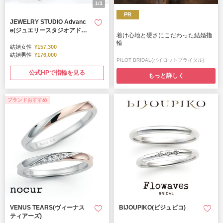
1/3
PR
JEWELRY STUDIO Advanc
e(ジュエリースタジオアドバ
着け心地と硬さにこだわった結婚指
ンス)
輪
結婚女性
¥157,300
結婚男性
¥176,000
PILOT BRIDAL(パイロットブライダル)
公式HPで指輪を見る
もっと詳しく
ブランドおすすめ
VENUS TEARS(ヴィーナス
BIJOUPIKO(ビジュピコ)
ティアーズ)