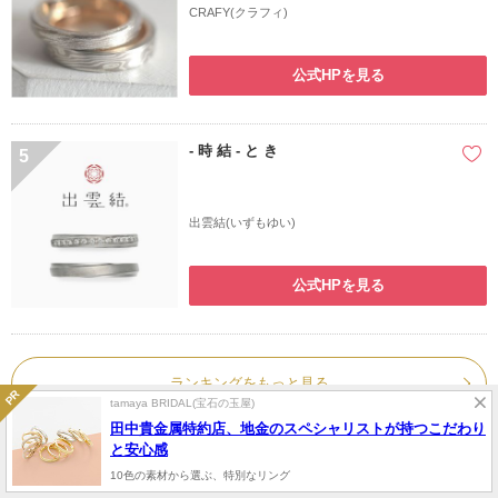
CRAFY(クラフィ)
公式HPを見る
- 時 結 - と き
5
出雲結(いずもゆい)
公式HPを見る
ランキングをもっと見る
tamaya BRIDAL(宝石の玉屋)
田中貴金属特約店、地金のスペシャリストが持つこだわり
と安心感
10色の素材から選ぶ、特別なリング