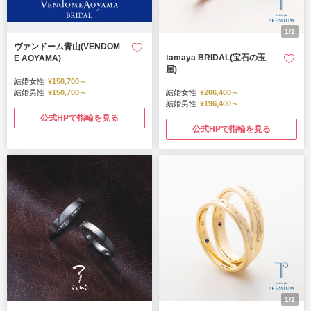
1/2
ヴァンドーム青山(VENDOM
tamaya BRIDAL(宝石の玉
E AOYAMA)
屋)
結婚女性
¥150,700～
結婚男性
¥150,700～
結婚女性
¥206,400～
結婚男性
¥196,400～
公式HPで指輪を見る
公式HPで指輪を見る
1/2