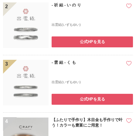
- 祈 結 - い の り
2
出雲結(いずもゆい)
公式HPを見る
- 雲 結 - く も
3
出雲結(いずもゆい)
公式HPを見る
【ふたりで手作り】木目金も手作りで叶
4
う！カラーも豊富にご用意！