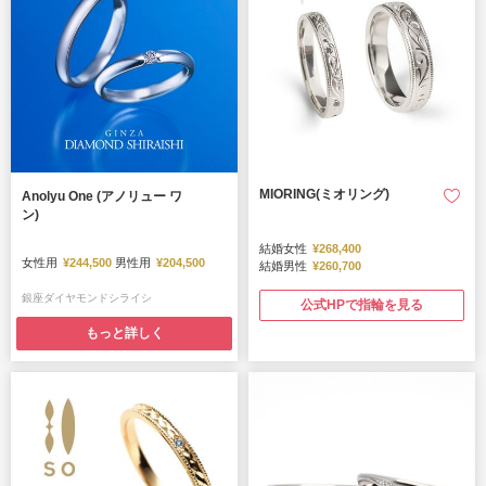
MIORING(ミオリング)
Anolyu One (アノリュー ワ
ン)
結婚女性
¥268,400
女性用
¥244,500
男性用
¥204,500
結婚男性
¥260,700
銀座ダイヤモンドシライシ
公式HPで指輪を見る
もっと詳しく