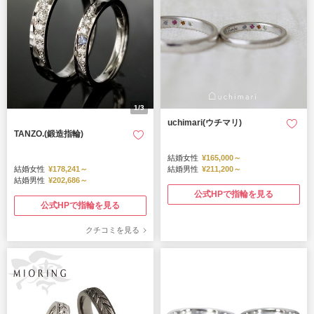
1/3
uchimari(ウチマリ)
TANZO.(鍛造指輪)
結婚女性
¥165,000～
結婚女性
¥178,241～
結婚男性
¥211,200～
結婚男性
¥202,686～
公式HPで指輪を見る
公式HPで指輪を見る
クチコミを見る