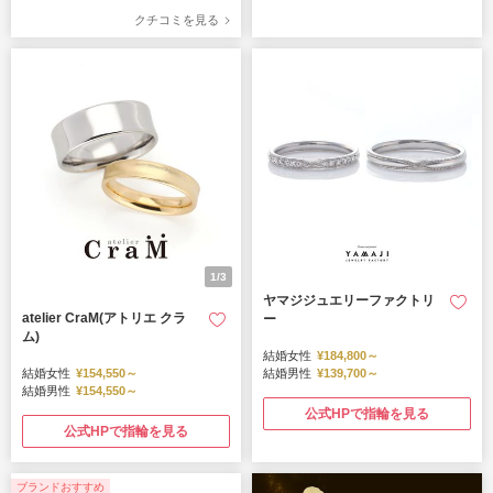
クチコミを見る
1/3
ヤマジジュエリーファクトリ
atelier CraM(アトリエ クラ
ー
ム)
結婚女性
¥184,800～
結婚女性
¥154,550～
結婚男性
¥139,700～
結婚男性
¥154,550～
公式HPで指輪を見る
公式HPで指輪を見る
ブランドおすすめ