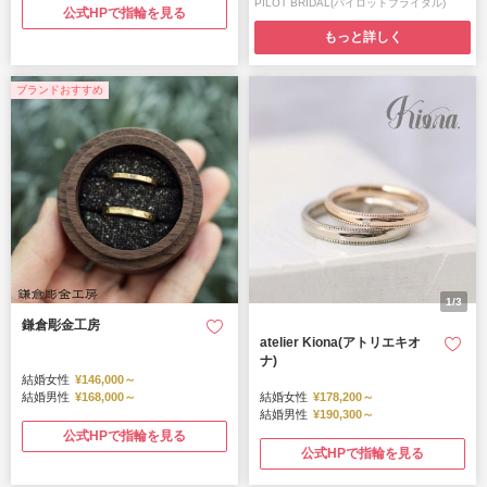
PILOT BRIDAL(パイロットブライダル)
公式HPで指輪を見る
もっと詳しく
ブランドおすすめ
1/3
鎌倉彫金工房
atelier Kiona(アトリエキオ
ナ)
結婚女性
¥146,000～
結婚男性
¥168,000～
結婚女性
¥178,200～
結婚男性
¥190,300～
公式HPで指輪を見る
公式HPで指輪を見る