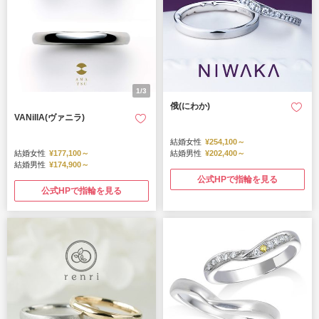
1/3
俄(にわか)
VANillA(ヴァニラ)
結婚女性
¥254,100～
結婚女性
¥177,100～
結婚男性
¥202,400～
結婚男性
¥174,900～
公式HPで指輪を見る
公式HPで指輪を見る