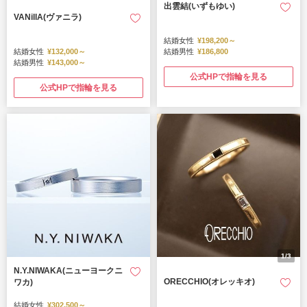
出雲結(いずもゆい)
VANillA(ヴァニラ)
結婚女性
¥198,200～
結婚女性
¥132,000～
結婚男性
¥186,800
結婚男性
¥143,000～
公式HPで指輪を見る
公式HPで指輪を見る
1/3
N.Y.NIWAKA(ニューヨークニ
ORECCHIO(オレッキオ)
ワカ)
結婚女性
¥302,500～