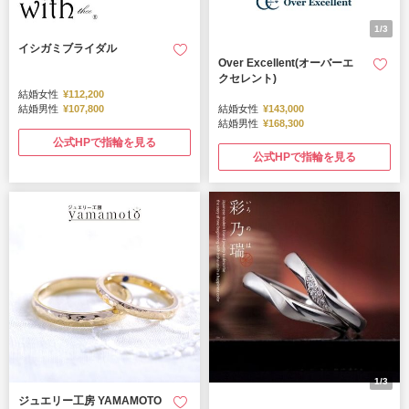
1/3
イシガミブライダル
Over Excellent(オーバーエ
クセレント)
結婚女性
¥112,200
結婚男性
¥107,800
結婚女性
¥143,000
結婚男性
¥168,300
公式HPで指輪を見る
公式HPで指輪を見る
1/3
ジュエリー工房 YAMAMOTO