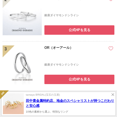
銀座ダイヤモンドシライシ
公式HPを見る
OR（オーアール）
3
銀座ダイヤモンドシライシ
公式HPを見る
tamaya BRIDAL(宝石の玉屋)
Tear of Lily（ティアオブリリー）
4
田中貴金属特約店、地金のスペシャリストが持つこだわり
と安心感
10色の素材から選ぶ、特別なリング
銀座ダイヤモンドシライシ