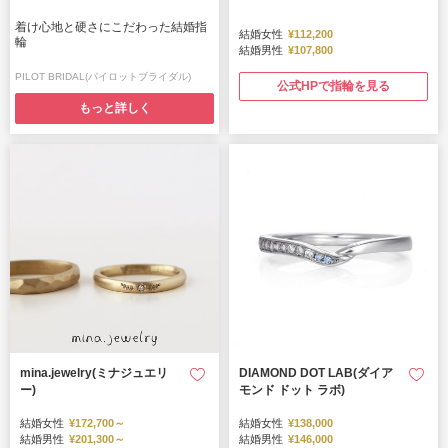
着け心地と硬さにこだわった結婚指
結婚女性
¥112,200
輪
結婚男性
¥107,800
PILOT BRIDAL(パイロットブライダル)
公式HPで指輪を見る
もっと詳しく
mina.jewelry(ミナジュエリ
DIAMOND DOT LAB(ダイア
ー)
モンド ドット ラボ)
結婚女性
¥172,700～
結婚女性
¥138,000
結婚男性
¥201,300～
結婚男性
¥146,000