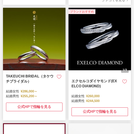
クチコミを見る
ブランドおすすめ
1/3
TAKEUCHI BRIDAL（タケウ
エクセルコダイヤモンド(EX
チブライダル）
ELCO DIAMOND)
結婚女性
¥286,000～
結婚男性
¥255,200～
結婚女性
¥260,000
結婚男性
¥244,500
公式HPで指輪を見る
公式HPで指輪を見る