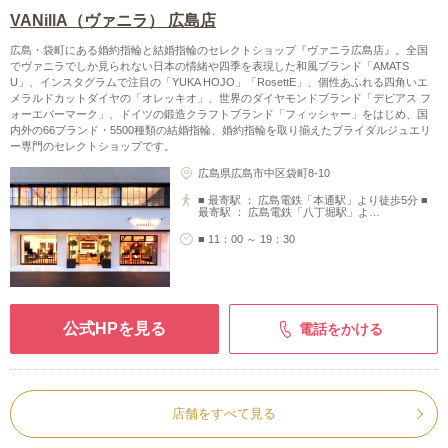
VANillA（ヴァニラ） 広島店
広島・袋町にある婚約指輪と結婚指輪のセレクトショップ『ヴァニラ広島店』。全国
でヴァニラでしか見られない日本の情緒や四季を表現した和風ブランド「AMATS
U」、インスタグラムで注目の「YUKA HOJO」「RosettE」、個性あふれる四角いエ
メラルドカットダイヤの「オレッキオ」、世界のダイヤモンドブランド「デビアス フ
ォーエバーマーク」、ドイツの鍛造クラフトブランド「フィッシャー」をはじめ、国
内外の66ブランド・5500種類の結婚指輪、婚約指輪を取り揃えたブライダルジュエリ
ー専門のセレクトショップです。
広島県広島市中区袋町8-10
■ 最寄駅 ： 広島電鉄「本通駅」より徒歩5分 ■
最寄駅 ： 広島電鉄「八丁堀駅」よ…
■ 11：00 ～ 19：30
公式HPを見る
電話をかける
店舗をすべて見る