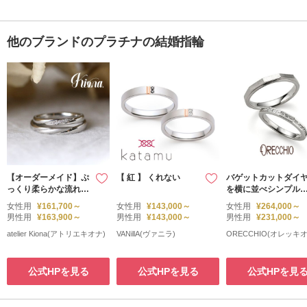
他のブランドのプラチナの結婚指輪
【オーダーメイド】ぷ
【 紅 】 くれない
バゲットカットダイ
っくり柔らかな流れが
を横に並べシンプル
かわいい。内側にはふ
けど存在感のあるエ
女性用
¥161,700～
女性用
¥143,000～
女性用
¥264,000～
たりの筆跡。
ニティータイプの結
男性用
¥163,900～
男性用
¥143,000～
男性用
¥231,000～
指輪。＜safari～サフ
atelier Kiona(アトリエキオナ)
VANillA(ヴァニラ)
ORECCHIO(オレッキオ
ァリ＞ FM‐2221/FM
‐2222
公式HPを見る
公式HPを見る
公式HPを見