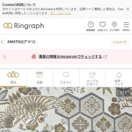
Cookieの利用について
当サイトはサービス向上のためCookieを利用しています。以降ページ遷移した場合は、Coo
kie利用に同意したことになります。
詳しくはこちら
AMATSU(アマツ)
公式HP
最新の情報をInstagramでチェックする
カップル
特典・
商品
店舗
クチコミ
レポート
フェア
2
/
8