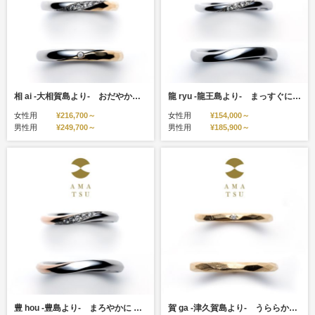
相 ai -大相賀島より- おだやかに ほっと むつまじく
龍 ryu -龍王島より- まっすぐに はるか ほこらしく
女性用
¥216,700～
女性用
¥154,000～
男性用
¥249,700～
男性用
¥185,900～
豊 hou -豊島より- まろやかに ふかく みちていく
賀 ga -津久賀島より- うららかに えにし むすびゆく