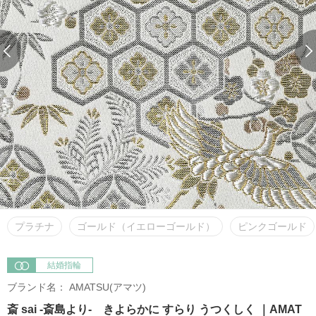
プラチナ
ゴールド（イエローゴールド）
ピンクゴールド
結婚指輪
ブランド名：
AMATSU(アマツ)
斎 sai -斎島より- きよらかに すらり うつくしく ｜AMAT