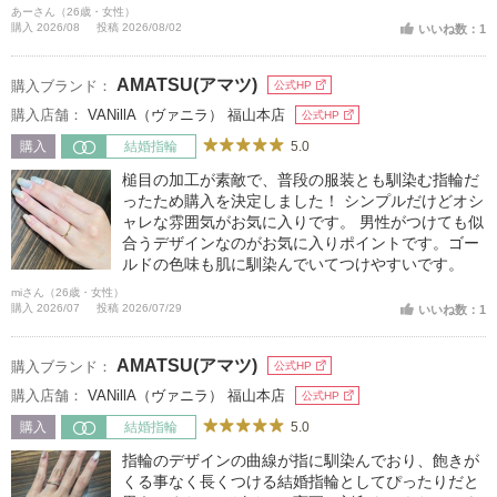
あーさん（26歳・女性）
購入 2026/08
投稿 2026/08/02
いいね数：1
AMATSU(アマツ)
購入ブランド：
公式HP
購入店舗：
VANillA（ヴァニラ） 福山本店
公式HP
5.0
購入
結婚指輪
槌目の加工が素敵で、普段の服装とも馴染む指輪だ
ったため購入を決定しました！ シンプルだけどオシ
ャレな雰囲気がお気に入りです。 男性がつけても似
合うデザインなのがお気に入りポイントです。ゴー
ルドの色味も肌に馴染んでいてつけやすいです。
miさん（26歳・女性）
購入 2026/07
投稿 2026/07/29
いいね数：1
AMATSU(アマツ)
購入ブランド：
公式HP
購入店舗：
VANillA（ヴァニラ） 福山本店
公式HP
5.0
購入
結婚指輪
指輪のデザインの曲線が指に馴染んでおり、飽きが
くる事なく長くつける結婚指輪としてぴったりだと