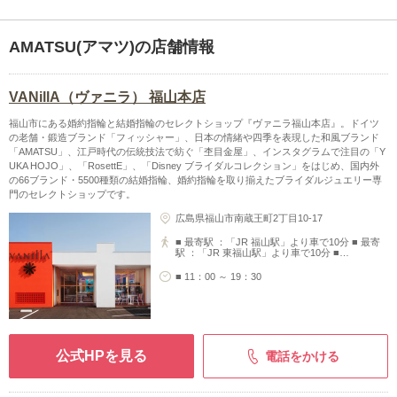
AMATSU(アマツ)の店舗情報
VANillA（ヴァニラ） 福山本店
福山市にある婚約指輪と結婚指輪のセレクトショップ『ヴァニラ福山本店』。ドイツ
の老舗・鍛造ブランド「フィッシャー」、日本の情緒や四季を表現した和風ブランド
「AMATSU」、江戸時代の伝統技法で紡ぐ「杢目金屋」、インスタグラムで注目の「Y
UKA HOJO」、「RosettE」、「Disney ブライダルコレクション」をはじめ、国内外
の66ブランド・5500種類の結婚指輪、婚約指輪を取り揃えたブライダルジュエリー専
門のセレクトショップです。
広島県福山市南蔵王町2丁目10-17
■ 最寄駅 ：「JR 福山駅」より車で10分 ■ 最寄
駅 ：「JR 東福山駅」より車で10分 ■…
■ 11：00 ～ 19：30
公式HPを見る
電話をかける