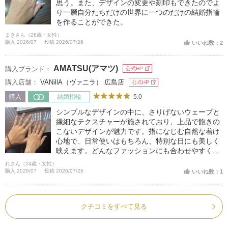
思う。また、デザインの変更や刻印もできたのでよ
り一層自分たちだけの世界に一つのだけの結婚指輪
を作ることができた。
まきさん（26歳・女性）
購入 2026/07
投稿 2026/07/26
いいね数：2
AMATSU(アマツ)
購入ブランド：
公式HP
購入店舗：
VANillA（ヴァニラ） 広島店
公式HP
5.0
購入
結婚指輪
シンプルなデザインの中に、さりげないウェーブと
繊細なテクスチャーが施されており、上品で飽きの
こないデザインが魅力です。指になじむ自然な着け
心地で、日常使いはもちろん、特別な日にも美しく
映えます。どんなファッションにも合わせやすく、
年齢を重ねても長く愛用できるタイムレスなデザイ
れさん（24歳・女性）
ンで、お互いの手元をより美しく見せてくれる
購入 2026/07
投稿 2026/07/26
いいね数：1
クチコミをすべて見る