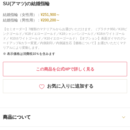
SU(アマツ)の結婚指輪
結婚指輪（女性用）：
¥251,900～
結婚指輪（男性用）：
¥200,200～
【セミオーダー】7種類のマテリアルからお選びいただけます。（プラチナ950／K18ピ
ンクゴールド／K18イエローゴールド／K18シャンパンゴールド／K18ホワイトゴール
ド／ K10ホワイトゴールド／K10イエローゴールド）【オプション】表面ダイヤのグレ
ードアップ&カラー変更／内側刻印／内側誕生石【価格について】お選びいただくマテ
リアルにより変動します。
※ 表示価格は消費税10％を含みます
この商品を公式HPで詳しく見る
お気に入りに追加する
商品について