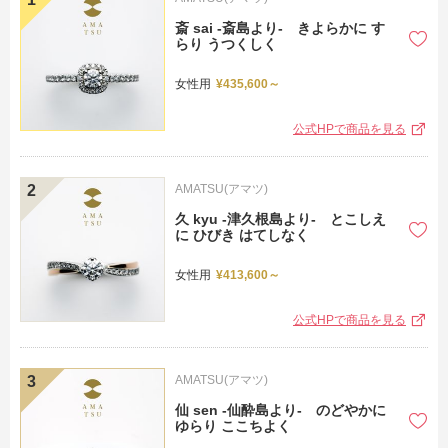
斎 sai -斎島より- きよらかに す
らり うつくしく
女性用
¥435,600～
公式HPで商品を見る
AMATSU(アマツ)
久 kyu -津久根島より- とこしえ
に ひびき はてしなく
女性用
¥413,600～
公式HPで商品を見る
AMATSU(アマツ)
仙 sen -仙酔島より- のどやかに
ゆらり ここちよく