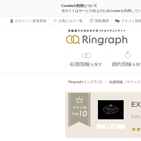
Cookieの利用について
当サイトはサービス向上のためCookieを利用して
ログイン／新規登録
お気に入り一覧
閲覧履歴
クチコミ投
結婚指輪
婚約指輪
を探す
を探
Ringraph(リングラフ)
結婚指輪（マリッ
E
EXE
ブランド