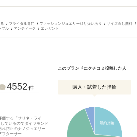
きる
ブライダル専門
ファッションジュエリー取り扱いあり
サイズ直し無料
ンプル
アンティーク
エレガント
このブランドにクチコミ投稿した人
4552
購入・試着した指輪
件
評価する「サリネ・ライ
婚約指輪
獲得しているのでダイヤモンド
汚れ防止のナノジュエリー
ターサー...