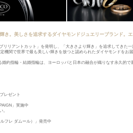
輝き。美しさを追求するダイヤモンドジュエリーブランド。エ
ブリリアントカット」を発明し、「大きさより輝き」を追求してきた一
鑑定機関で世界で最も美しい輝きを放つと認められたダイヤモンドをお
べる婚約指輪・結婚指輪は、ヨーロッパと日本の融合が織りなす永久的で
典をプレゼント
MPAIGN」実施中
い。
ur（ルフレ ダムール）」発売中