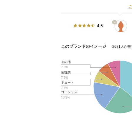
4.5
このブランドのイメージ
2681人が
その他
7.6%
個性的
7.3%
キュート
7.3%
ゴージャス
18.2%