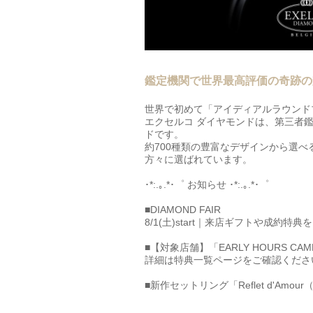
鑑定機関で世界最高評価の奇跡の
世界で初めて「アイディアルラウンド
エクセルコ ダイヤモンドは、第三者
ドです。
約700種類の豊富なデザインから選
方々に選ばれています。
･*:.｡.*･゜ お知らせ ･*:.｡.*･゜
■DIAMOND FAIR
8/1(土)start｜来店ギフトや成約特
■【対象店舗】「EARLY HOURS CA
詳細は特典一覧ページをご確認くださ
■新作セットリング「Reflet d'Amo