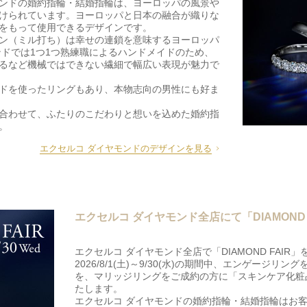
ヤモンドの婚約指輪・結婚指輪は、ヨーロッパの風景や
けられています。ヨーロッパと日本の融合が織りな
をもって使用できるデザインです。
ン（ミル打ち）は幸せの連鎖を意味するヨーロッパ
ンドでは1つ1つ熟練職によるハンドメイドのため、
るなど機械ではできない繊細で幅広い表現が魅力で
ドを使ったリングもあり、本物志向の男性にも好ま
合わせて、ふたりのこだわりと想いを込めた婚約指
。
エクセルコ ダイヤモンドのデザインを見る
エクセルコ ダイヤモンド全店にて「DIAMOND FAI
エクセルコ ダイヤモンド全店で「DIAMOND FAIR」
2026/8/1(土)～9/30(水)の期間中、エンゲージ
を、マリッジリングをご成約の方に「スキンケア化粧
たします。
エクセルコ ダイヤモンドの婚約指輪・結婚指輪はお