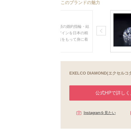
このブランドの魅力
に左右されない
るがない価値を生み出す、約700種類の婚約指輪・結
ロッパ文化や世界観に着想を得たデザインを日本の精
に表現。 指なじみがよく、長く愛着をもって身に着
続きを見る
EXELCO DIAMOND(エクセル
公式HPで詳しく
Instagramを見たい