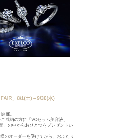
R」8/1(土)～9/30(水)
を開催。
リングをご成約の方に「VCセラム美容液」
品」の中からおひとつをプレゼントい
客様のオーダーを受けてから、おふたり