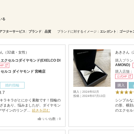
いる
アフターサービス
ブランド
品質
ブランドに対するイメージ
エレガント
ゴージャ
ん（32歳・女性）
あきさん（
：
エクセルコダイヤモンド(EXELCO DI
購入ブラン
AMOND)
HP
セルコ ダイヤモンド 宮崎店
購入店舗：
公式HP
婚約指輪
購入
3.7
購入｜2024年02月
投稿｜2024年07月13日
キラキラがとにかく素敵です！指輪の
シンプルな
ざまあり、悩みましたが、ダイヤモン
の形、横顔
デザインのリング…
続きを読む
のエクセル
いいね数：0