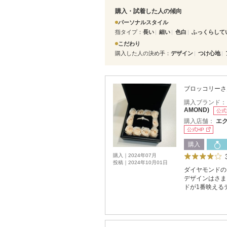
購入・試着した人の傾向
パーソナルスタイル
指タイプ
長い
細い
色白
ふっくらして
こだわり
購入した人の決め手
デザイン
つけ心地
ブロッコリーさ
購入ブランド
AMOND)
公式
購入店舗：
エク
公式HP
購入
購入｜2024年07月
投稿｜2024年10月01日
ダイヤモンドの
デザインはさま
ドが1番映える