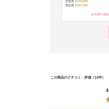
女性用
¥315,000
性用
¥480,000～
男性用
¥223,500
公式HPで商品を見る
公式HPで商
この商品のクチコミ・評価（19件）
4