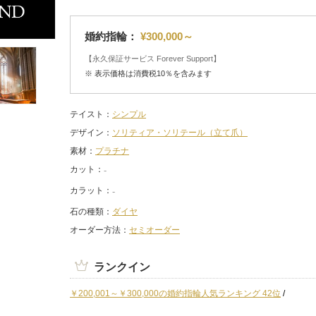
婚約指輪：
¥300,000～
【永久保証サービス Forever Support】
※ 表示価格は消費税10％を含みます
テイスト
シンプル
デザイン
ソリティア・ソリテール（立て爪）
素材
プラチナ
カット
カラット
石の種類
ダイヤ
オーダー方法
セミオーダー
ランクイン
￥200,001～￥300,000の婚約指輪人気ランキング 42位