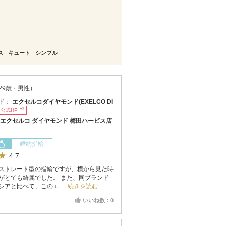
ス
キュート
シンプル
29歳・男性）
ド：
エクセルコダイヤモンド(EXELCO DI
公式HP
エクセルコ ダイヤモンド 梅田ハービス店
婚約指輪
4.7
ストレート型の指輪ですが、横から見た時
がとても綺麗でした。 また、同ブランド
シアと比べて、このエ…
続きを読む
いいね数：0