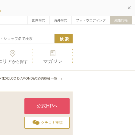
ら
国内挙式
海外挙式
フォトウエディング
結婚指輪
エリア
マガジン
から探す
EXELCO DIAMOND)の婚約指輪一覧
公式HPへ
クチコミ投稿