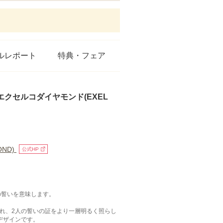
ルレポート
特典・フェア
》 ｜エクセルコダイヤモンド(EXEL
ND)
公式HP
の誓いを意味します。
れ、2人の誓いの証をより一層明るく照らし
デザインです。