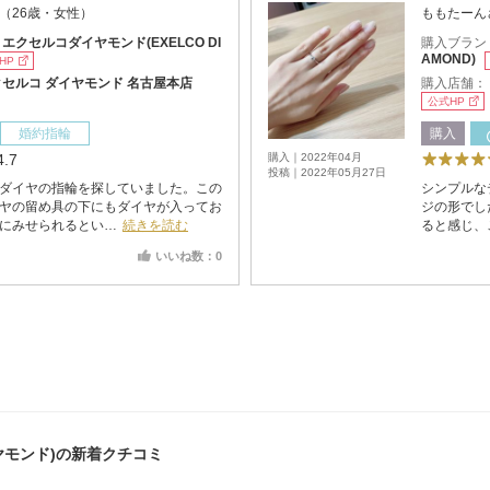
（26歳・女性）
ももたーん
：
エクセルコダイヤモンド(EXELCO DI
購入ブラン
AMOND)
HP
セルコ ダイヤモンド 名古屋本店
購入店舗：
公式HP
婚約指輪
購入
4.7
購入｜2022年04月
投稿｜2022年05月27日
ダイヤの指輪を探していました。この
シンプルな
ヤの留め具の下にもダイヤが入ってお
ジの形でし
にみせられるとい…
続きを読む
ると感じ、
いいね数：0
イヤモンド)の新着クチコミ