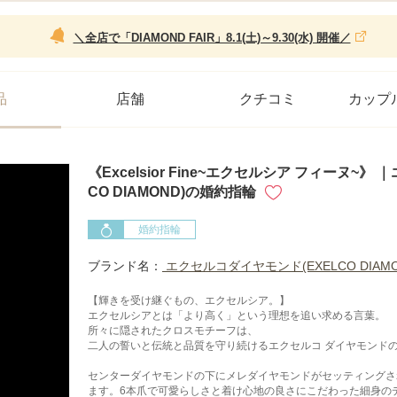
＼全店で「DIAMOND FAIR」8.1(土)～9.30(水) 開催／
品
店舗
クチコミ
カップ
《Excelsior Fine~エクセルシア フィーヌ~
CO DIAMOND)の婚約指輪
婚約指輪
ブランド名：
エクセルコダイヤモンド(EXELCO DIAMO
【輝きを受け継ぐもの、エクセルシア。】
エクセルシアとは「より高く」という理想を追い求める言葉。
所々に隠されたクロスモチーフは、
二人の誓いと伝統と品質を守り続けるエクセルコ ダイヤモンド
センターダイヤモンドの下にメレダイヤモンドがセッティングさ
ます。6本爪で可愛らしさと着け心地の良さにこだわった細身の