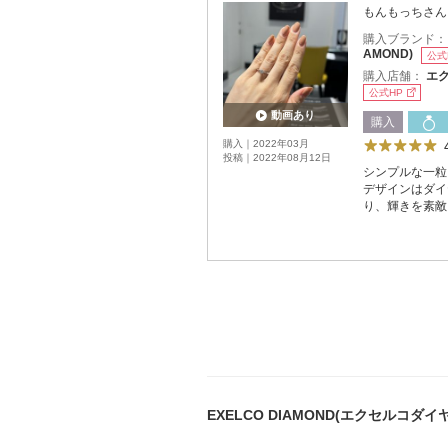
もんもっちさん
購入ブランド
AMOND)
公式
購入店舗：
エク
公式HP
動画あり
購入
購入｜2022年03月
投稿｜2022年08月12日
シンプルな一粒
デザインはダイ
り、輝きを素敵
EXELCO DIAMOND(エクセルコダ