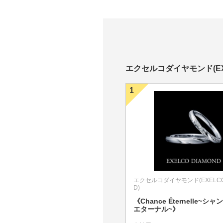
エクセルコダイヤモンド(EX
クセルコダイヤモンド(EXELCO DIAMON
エクセルコダイヤモンド(EXELCO 
D)
《Chance Éternelle~シャ
Le Blason～ル ブラゾン～》
エターナル~》