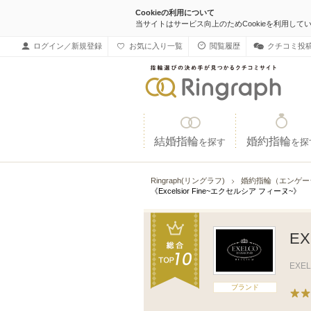
Cookieの利用について
当サイトはサービス向上のためCookieを利用して
ログイン／新規登録
お気に入り一覧
閲覧履歴
クチコミ投
結婚指輪
婚約指輪
を探す
を探
Ringraph(リングラフ)
婚約指輪（エンゲー
《Excelsior Fine~エクセルシア フィーヌ~》
E
EXE
ブランド