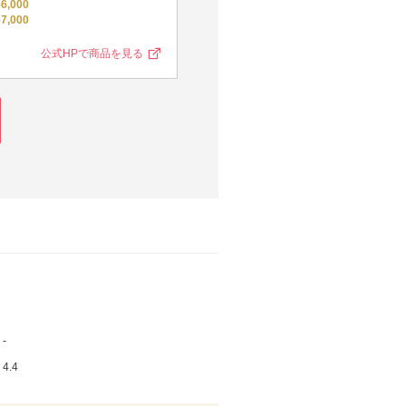
6,000
結婚女性用
¥315,000
7,000
結婚男性用
¥223,500
公式HPで商品を見る
公式HPで商品を見る
-
4.4