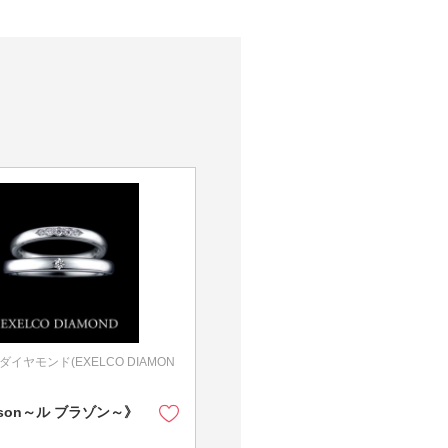
エクセルコダイヤモンド(EXELCO
イヤモンド(EXELCO DIAMON
エクセルコダイヤモンド(EXELCO DIAM
D)
《Chance Éternelle~シャンス
lason～ル ブラゾン～》
エターナル~》
婚約女性用
¥370,000～