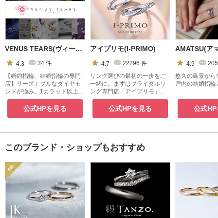
VENUS TEARS(ヴィーナスティアーズ)
アイプリモ(I-PRIMO)
AMATSU(ア
4.3
34
件
4.7
22296
件
4.9
205
【婚約指輪、結婚指輪の専門
リング選びの最初の一歩をご
悠久の島景から
店】リーズナブルなダイヤモ
一緒に。まずはブライダルリ
戸内の結婚指輪
ンドが強み。1カラット以上も
ング専門店「アイプリモ」
多数在庫あり。
へ。
公式HPを見る
公式HPを見る
公式H
このブランド・ショップもおすすめ