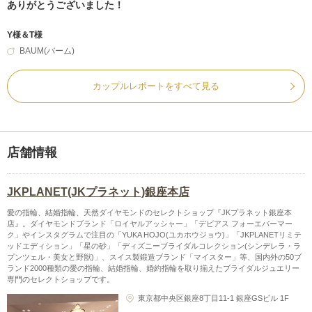
ありがとうございました！
Y様＆T様
BAUM(バーム)
カップルレポートをすべて見る
店舗情報
JKPLANET(JKプラネット)銀座本店
愛の指輪、結婚指輪、天然ダイヤモンドのセレクトショップ『JKプラネット銀座本
店』。ダイヤモンドブランド「ロイヤルアッシャー」「デビアス フォーエバーマー
ク」やインスタグラムで注目の「YUKA HOJO(ユカホウジョウ)」「JKPLANETリミテ
ッドエディション」「星の砂」「ディズニーブライダルコレクション(シンデレラ・ラ
プンツェル・美女と野獣)」、スイス製鍛造ブランド「マイスター」等、国内外の50ブ
ランド2000種類の愛の指輪、結婚指輪、婚約指輪を取り揃えたブライダルジュエリー
専門のセレクトショップです。
東京都中央区銀座8丁目11-1 銀座GSビル 1F