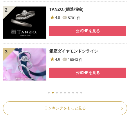
TANZO.(鍛造指輪)
4.8
5701
件
公式HPを見る
銀座ダイヤモンドシライシ
4.6
16043
件
公式HPを見る
ランキングをもっと見る