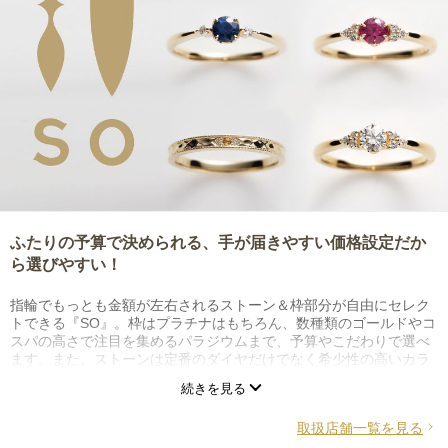
ふたりの予算で決められる、手が届きやすい価格設定だか
ら選びやすい！
指輪でもっとも金額が左右されるストーン＆枠部分が自由にセレク
トできる『SO』。枠はプラチナはもちろん、数種類のゴールドやコ
スパの高さで注目を集めるパラジウムまで、予算やこだわりで選べ
ます。また、ストーンは定番のダイヤだけでなく希少性の高いカラ
ーストーンだから、値段の幅も広く選びやすい。「結婚指輪を身に
続きを見る
着ける」という文化を大切にし、その形を変えた新しい価値観は、
将来を見据えた賢いふたりならではの選択。
取扱店舗一覧を見る