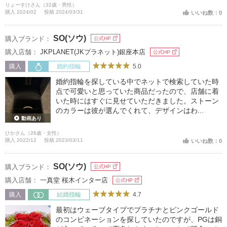
りょーすけさん（32歳・男性）
購入 2024/02
投稿 2024/03/31
いいね数：0
SO(ソウ)
購入ブランド：
公式HP
購入店舗：
JKPLANET(JKプラネット)銀座本店
公式HP
5.0
購入
婚約指輪
婚約指輪を探している中でネットで検索していた時
点で可愛いと思っていた商品だったので、店舗に着
いた時にはすぐに見せていただきました。ストーン
のカラーは彼が選んでくれて、デザインはわ...
動画あり
ひかさん（26歳・女性）
購入 2022/12
投稿 2023/03/11
いいね数：0
SO(ソウ)
購入ブランド：
公式HP
購入店舗：
一真堂 桜木インター店
公式HP
4.7
購入
結婚指輪
最初はウェーブタイプでプラチナとピンクゴールド
のコンビネーションを探していたのですが、PGは銅