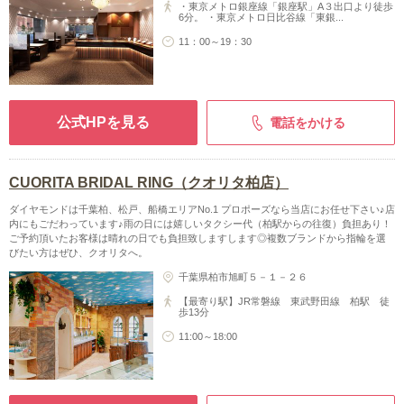
・東京メトロ銀座線「銀座駅」A３出口より徒歩
6分。 ・東京メトロ日比谷線「東銀...
11：00～19：30
公式HPを見る
電話をかける
CUORITA BRIDAL RING（クオリタ柏店）
ダイヤモンドは千葉柏、松戸、船橋エリアNo.1 プロポーズなら当店にお任せ下さい♪店
内にもごだわっています♪雨の日には嬉しいタクシー代（柏駅からの往復）負担あり！
ご予約頂いたお客様は晴れの日でも負担致しますします◎複数ブランドから指輪を選
びたい方はぜひ、クオリタへ。
千葉県柏市旭町５－１－２６
【最寄り駅】JR常磐線 東武野田線 柏駅 徒
歩13分
11:00～18:00