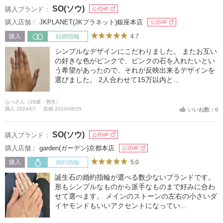
SO(ソウ)
購入ブランド：
公式HP
購入店舗：
JKPLANET(JKプラネット)銀座本店
公式HP
4.7
購入
結婚指輪
シンプルなデザインにこだわりました。 またお互い
の好きな色がピンクで、ピンクの石を入れたいとい
う希望があったので、それが反映出来るデザインを
選びました。 2人合わせて15万以内と...
なべさん（28歳・男性）
購入 2024/07
投稿 2024/08/25
いいね数：0
SO(ソウ)
購入ブランド：
公式HP
購入店舗：
garden(ガーデン)京都本店
公式HP
5.0
購入
婚約指輪
誕生石の婚約指輪が選べる数少ないブランドです。
形もシンプルなものから派手なものまで好みに合わ
せて選べます。 メインのストーンの左右の小さいダ
イヤモンドもいいアクセントになってい...