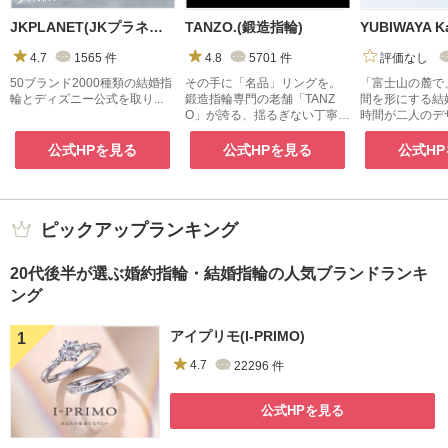
JKPLANET(JKプラネット)
TANZO.(鍛造指輪)
4.7
1565
件
4.8
5701
件
評価なし
50ブランド2000種類の結婚指
その手に「名品」リングを。
「富士山の麓で
輪とディズニー公式を取り...
鍛造指輪専門の老舗「TANZ
間を形にする結
O」が誇る、揺るぎない丁寧な
時間が二人のデ
手仕事が生みだす、美しく丈
れが karen 
夫な指輪。手間暇を惜しまな
公式HPを見る
公式HPを見る
公式H
い鍛造製法で、後悔のない指
輪づくりを約束
ピックアップランキング
20代後半が選ぶ婚約指輪・結婚指輪の人気ブランドランキ
ング
アイプリモ(I-PRIMO)
4.7
22296
件
公式HPを見る