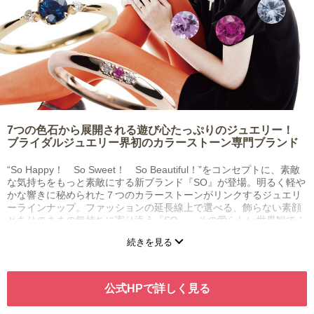
7つの色石から展開される遊び心たっぷりのジュエリー！
ブライダルジュエリー界初のカラーストーン専門ブランド
“So Happy！ So Sweet！ So Beautiful！”をコンセプトに、素敵
な気持ちをもっと素敵にする新ブランド『SO』が登場。明るく軽や
かな響きに秘められた７つのカラーストーンがリンクするジュエリ
ーラインナップ。ファッションの延長線上で選べる、飾らない素顔
とありのままの気持ちに寄り添う『SO』。その愛らしい世界観でふ
たりの笑顔が輝くリングを手に入れよう。
続きを見る
公式HPで詳しく見る