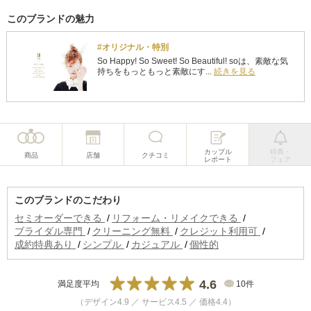
このブランドの魅力
#オリジナル・特別
So Happy! So Sweet! So Beautiful! soは、素敵な気
持ちをもっともっと素敵にす...
続きを見る
カップル
特典・
商品
店舗
クチコミ
レポート
フェア
このブランドのこだわり
セミオーダーできる
リフォーム・リメイクできる
ブライダル専門
クリーニング無料
クレジット利用可
成約特典あり
シンプル
カジュアル
個性的
4.6
満足度平均
10件
（デザイン4.9 ／ サービス4.5 ／ 価格4.4）