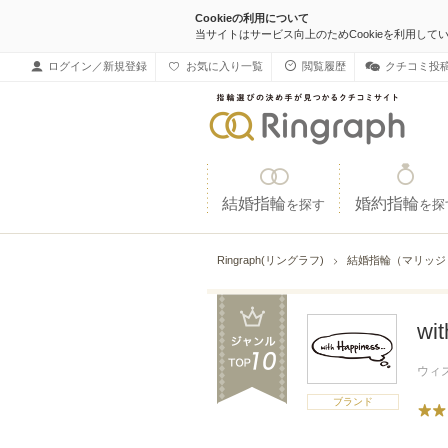
Cookieの利用について
当サイトはサービス向上のためCookieを利用して
ログイン／新規登録
お気に入り一覧
閲覧履歴
クチコミ投
結婚指輪
婚約指輪
を探す
を探
Ringraph(リングラフ)
結婚指輪（マリッ
wit
ウィ
ブランド