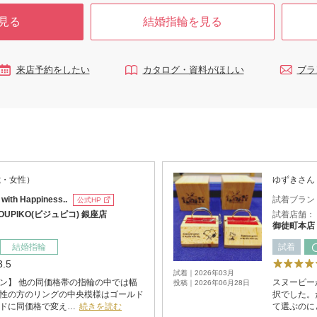
見る
結婚指輪を見る
来店予約をしたい
カタログ・資料がほしい
ブラ
8歳・女性）
ゆずきさん
：
with Happiness..
試着ブラン
公式HP
JOUPIKO(ビジュピコ) 銀座店
試着店舗：
御徒町本店
結婚指輪
試着
3.5
試着｜2026年03月
ン】 他の同価格帯の指輪の中では幅
スヌーピーが
投稿｜2026年06月28日
性の方のリングの中央模様はゴールド
択でした。
ドに同価格で変え…
続きを読む
て選ぶのに