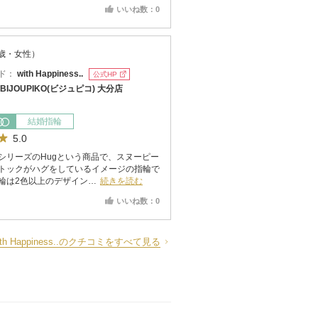
いいね数：0
7歳・女性）
ド：
with Happiness..
公式HP
BIJOUPIKO(ビジュピコ) 大分店
結婚指輪
5.0
シリーズのHugという商品で、スヌーピー
トックがハグをしているイメージの指輪で
輪は2色以上のデザイン…
続きを読む
いいね数：0
ith Happiness..のクチコミをすべて見る