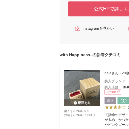
公式HPで詳しく
Instagramを見たい
with Happiness..の新着クチコミ
rialaさん（2
購入ブランド
購入店舗：
BI
公式HP
購入
動画あり
購入｜2026年05月
【指輪のデザイ
投稿｜2026年07月04日
が太め、かつ女
やピンクゴール