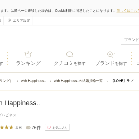
います。以降ページ遷移した場合は、Cookie利用に同意したことになります。
詳しくはこち
稿
エリア設定
ランキング
クチコミ
ブランド
す
を探す
を探す
ジリング）
with Happiness..
with Happiness..の結婚指輪一覧
【LOVE】ラブ
h Happiness..
ズハピネス
4.6
76件
お気に入り