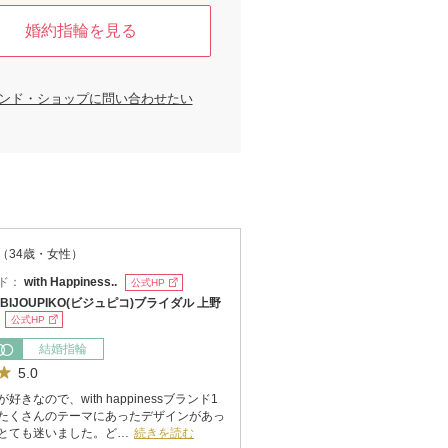
婚約指輪を見る
ンド・ショップに問い合わせたい
（34歳・女性）
ド：
with Happiness..
公式HP
BIJOUPIKO(ビジュピコ)ブライダル 上野
公式HP
結婚指輪
5.0
好きなので、with happinessブランド1
たくさんのテーマにあったデザインがあっ
とても迷いました。ど…
続きを読む