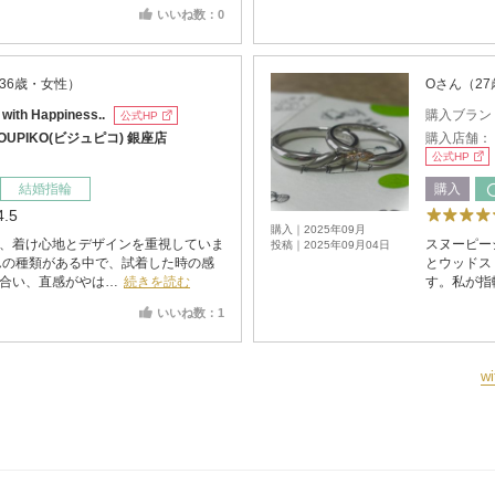
いいね数：0
36歳・女性）
Oさん（2
：
with Happiness..
購入ブラン
公式HP
JOUPIKO(ビジュピコ) 銀座店
購入店舗：
公式HP
結婚指輪
購入
4.5
購入｜2025年09月
、着け心地とデザインを重視していま
スヌーピー
投稿｜2025年09月04日
んの種類がある中で、試着した時の感
とウッドス
合い、直感がやは…
続きを読む
す。私が指
いいね数：1
w