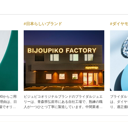
#日本らしいブランド
#ダイヤ
00からご用
ビジュピコオリジナルブランドのブライダルジュエ
ブライダル
る理由は、日
リーは、青森県弘前市にある自社工場で、熟練の職
は、ダイヤ
場でオリジ
人が一つひとつ丁寧に製造しています。中間業者を
り、適正価
ら。中間業
介さないことで、お客様へ直接お届けできるため結
の中から、
社で行うた
婚指輪・婚約指輪を、適正価格でご提供することが
ださい。
直接お届け
できます。 ビジュピコの自社工場は、20年以上にわ
・結婚指輪は
たり「メイド・イン・ジャパン」にこだわり、なか