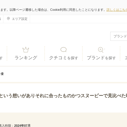
います。以降ページ遷移した場合は、Cookie利用に同意したことになります。
詳しくはこち
稿
エリア設定
ランキング
クチコミ
ブランド
す
を探す
を探す
優
それに合ったものかつスヌーピーで見比べた時に、全く同じものではないですが外観はほぼ同じかつ、女
購入時期
2024年07月