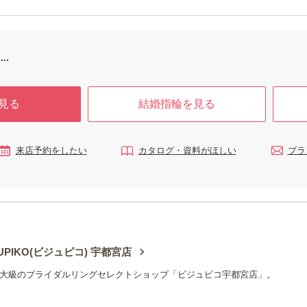
変形のしづら
ことが多いブライダルリング。 ずっと着けていても
あわせは、
これからの
違和感のないよう、着け心地など細部までのこだわ
日々の中に
指輪に相応
りやセンスが伝わってくるシリーズです。
けられる素
ます。 スヌ
s IS…｣
..
見る
結婚指輪を見る
来店予約をしたい
カタログ・資料がほしい
ブラ
OUPIKO(ビジュピコ) 宇都宮店
大級のブライダルリングセレクトショップ「ビジュピコ宇都宮店」。