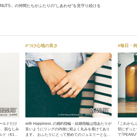
ANUTS」の仲間たちがふたりの“しあわせ”を見守り続ける
#つけ心地の良さ
#毎日・
ールドだけ
with Happiness..の婚約指輪・結婚指輪は指あたりが
｢これから
もある、肌なじみ
良いようにリングの内側に程よく丸みを着けてあり
切にずっと
ド（K18
ます。 おふたりにとって初めてのジュエリーとなる
て｢PEAN