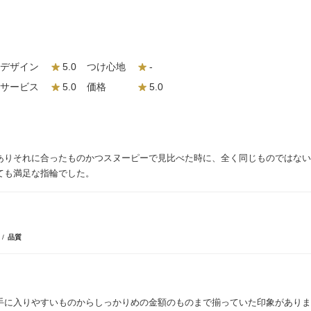
デザイン
5.0
つけ心地
-
サービス
5.0
価格
5.0
ありそれに合ったものかつスヌーピーで見比べた時に、全く同じものではない
ても満足な指輪でした。
格
品質
手に入りやすいものからしっかりめの金額のものまで揃っていた印象がありま