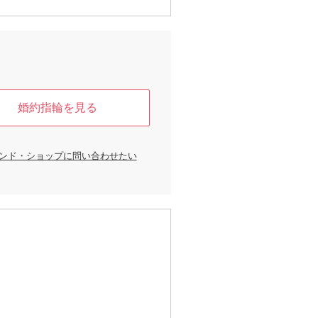
さりげないところに”をテーマに何気ない
ある幸せを表現しており、一生涯身に着
材・デザインのブライダルリングが揃い
ーピーの仲間たちがふたりの｢Happines
を祝福します。
婚約指輪を見る
ンド・ショップに問い合わせたい