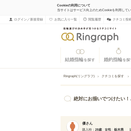
Cookieの利用について
当サイトはサービス向上のためCookieを利用して
ログイン／新規登録
お気に入り一覧
閲覧履歴
クチコミ投
結婚指輪
婚約指輪
を探す
を探
Ringraph(リングラフ)
クチコミを探す
絶対にお揃いでつけたい！という想いがあり
優さん
購入時
28歳
女性
栃木県