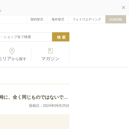
ら
国内挙式
海外挙式
フォトウエディング
結婚指輪
エリア
マガジン
から探す
性らしいデザイン、彼の要望にもあったものでと…
投稿日：2024年09月25日