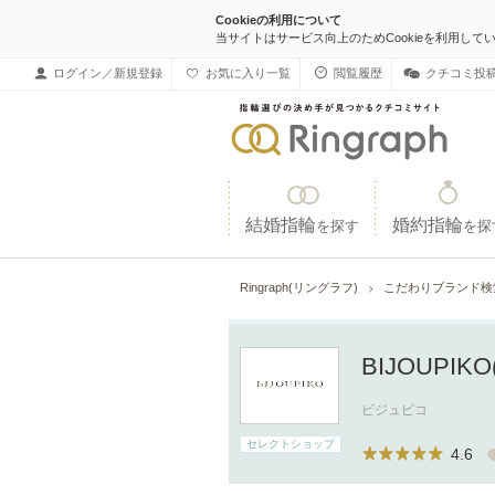
Cookieの利用について
当サイトはサービス向上のためCookieを利用して
ログイン／新規登録
お気に入り一覧
閲覧履歴
クチコミ投
結婚指輪
婚約指輪
を探す
を探
Ringraph(リングラフ)
こだわりブランド
BIJOUPI
ビジュピコ
セレクトショップ
4.6