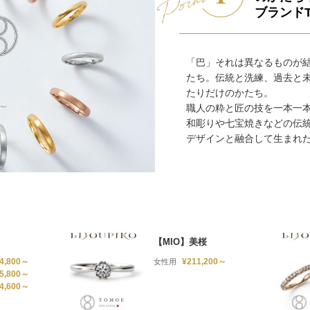
ブランドT
「巴」それは異なるものが
たち。伝統と洗練、過去と
たりだけのかたち。
職人の粋と匠の技を一本一
和彫りや七宝焼きなどの伝
デザインと融合して生まれ
【MIO】美桜
4,800～
¥211,200～
女性用
5,800～
4,600～