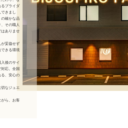
れるブライダ
んできまし
」の確かな品
り、その職人
ではありませ
人が妥協せず
造できる環境
購入後のサイ
で対応。全国
れる、安心の
大切なジュエ
ながら、お客
。