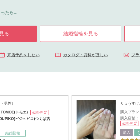
ったら...
見る
結婚指輪を見る
来店予約をしたい
カタログ・資料がほしい
ブラ
歳・男性）
りょうすけ
購入ブラン
：
TOMOE(トモエ)
公式HP
購入店舗：
JOUPIKO(ビジュピコ)つくば店
公式HP
購入
結婚指輪