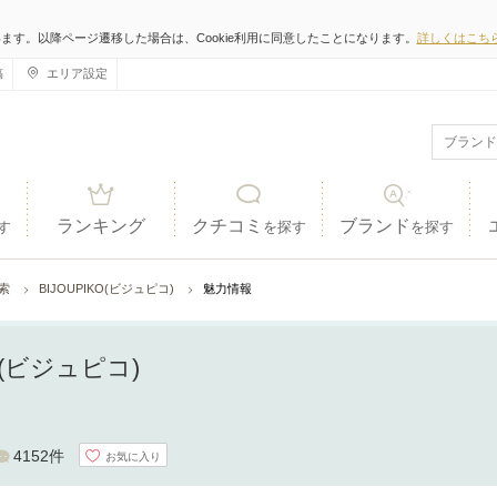
います。以降ページ遷移した場合は、Cookie利用に同意したことになります。
詳しくはこち
稿
エリア設定
ランキング
クチコミ
ブランド
す
を探す
を探す
検索
BIJOUPIKO(ビジュピコ)
魅力情報
KO(ビジュピコ)
4152件
お気に入り