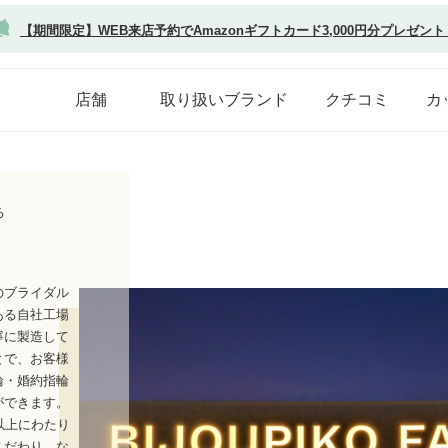
【期間限定】WEB来店予約でAmazonギフトカード3,000円分プレゼント
店舗
取り扱いブランド
クチコミ
カ
る
のブライダル
ある自社工場
寧に製造して
とで、お客様
輪・婚約指輪
ができます。
以上にわたり
こだわり、な