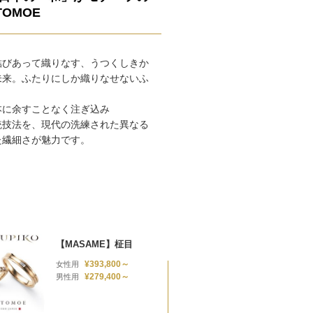
OMOE
結びあって織りなす、うつくしきか
未来。ふたりにしか織りなせないふ
本に余すことなく注ぎ込み
統技法を、現代の洗練された異なる
た繊細さが魅力です。
【MASAME】柾目
¥393,800～
女性用
¥279,400～
男性用