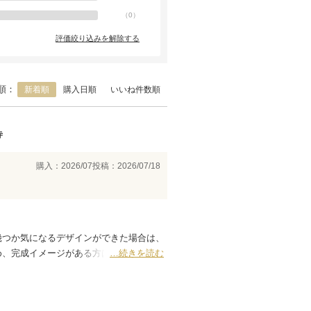
（
0
）
評価絞り込みを解除する
順：
新着順
購入日順
いいね件数順
寺
購入：2026/07
投稿：2026/07/18
幾つか気になるデザインができた場合は、
め、完成イメージがある方は理想に近づけ
…続きを読む