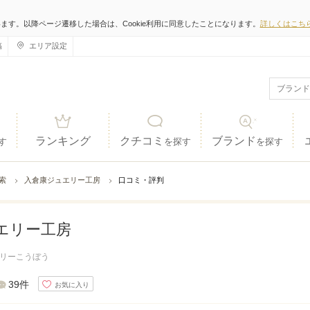
います。以降ページ遷移した場合は、Cookie利用に同意したことになります。
詳しくはこち
稿
エリア設定
ランキング
クチコミ
ブランド
す
を探す
を探す
検索
入倉康ジュエリー工房
口コミ・評判
エリー工房
リーこうぼう
39件
お気に入り