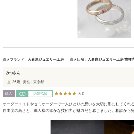
購入ブランド：
入倉康ジュエリー工房
購入店舗：
入倉康ジュエリー工房 吉祥
みつさん
26歳
男性
東京都
5.0
購入
結婚指輪
オーダーメイドやセミオーダーで一人ひとりの想いを大切に形にしてくれ
自由度の高さと、職人様の確かな技術力が魅力だと感じました。相談から
頼感があり、特別な節目にふさわしいブランドだと感じました。