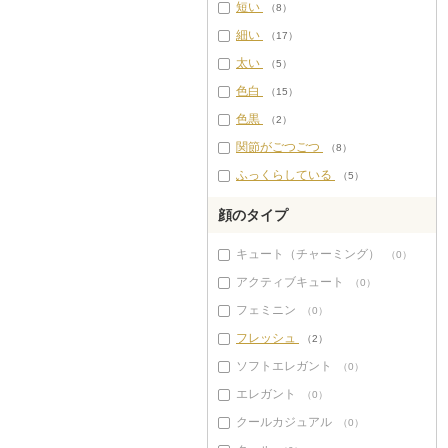
短い
（8）
細い
（17）
太い
（5）
色白
（15）
色黒
（2）
関節がごつごつ
（8）
ふっくらしている
（5）
顔のタイプ
キュート（チャーミング）
（0）
アクティブキュート
（0）
フェミニン
（0）
フレッシュ
（2）
ソフトエレガント
（0）
エレガント
（0）
クールカジュアル
（0）