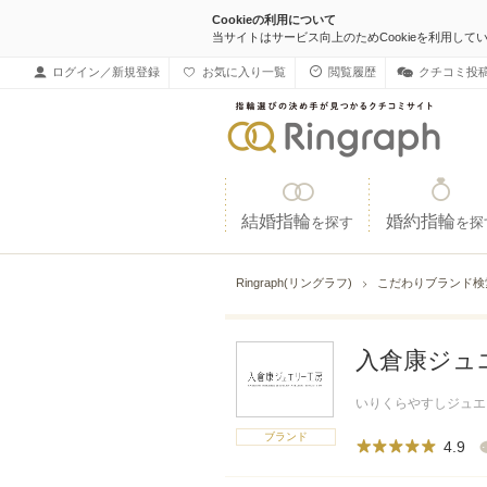
Cookieの利用について
当サイトはサービス向上のためCookieを利用して
ログイン／新規登録
お気に入り一覧
閲覧履歴
クチコミ投
結婚指輪
婚約指輪
を探す
を探
Ringraph(リングラフ)
こだわりブランド
入倉康ジュ
いりくらやすしジュエ
ブランド
4.9