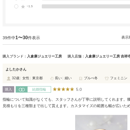
~1.5
1〜30
表示
39件中
件表示
購入ブランド：
入倉康ジュエリー工房
購入店舗：
入倉康ジュエリー工房 吉祥
よしたかさん
32歳
女性
東京都
長い
細い
ブルべ冬
フェミニン
5.0
購入
結婚指輪
指輪について知識がなくても、スタッフさんが丁寧に説明してくれます。
見積もりを三種類まで出して貰えます。カスタマイズの範囲も幅が広いた
やすいのではないかと思います。