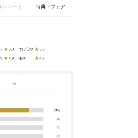
ルレポート
特典・フェア
ン
5.0
つけ心地
5.0
ス
4.9
価格
4.7
（
35
）
（
4
）
（
0
）
（
0
）