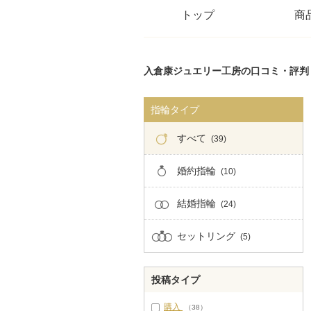
トップ
商
入倉康ジュエリー工房の口コミ・評判
指輪タイプ
すべて
(39)
婚約指輪
(10)
結婚指輪
(24)
セットリング
(5)
投稿タイプ
購入
（38）