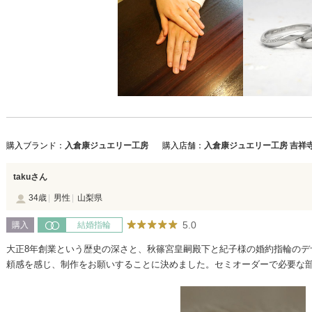
購入ブランド：
入倉康ジュエリー工房
購入店舗：
入倉康ジュエリー工房 吉祥
takuさん
34歳
男性
山梨県
5.0
購入
結婚指輪
大正8年創業という歴史の深さと、秋篠宮皇嗣殿下と紀子様の婚約指輪のデ
頼感を感じ、制作をお願いすることに決めました。セミオーダーで必要な
えることができました。