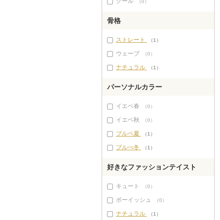
クール
（0）
骨格
ストレート
（1）
ウェーブ
（0）
ナチュラル
（1）
パーソナルカラー
イエベ春
（0）
イエベ秋
（0）
ブルベ夏
（1）
ブルべ冬
（1）
好きなファッションテイスト
キュート
（0）
ボーイッシュ
（0）
ナチュラル
（1）