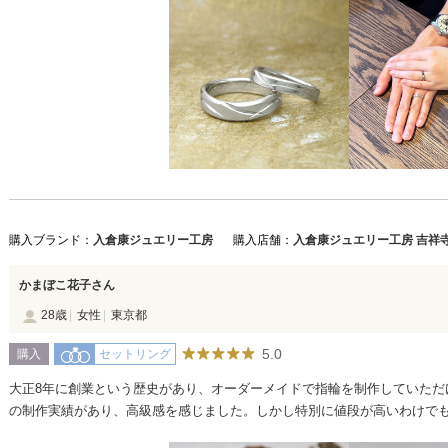
購入ブランド：
入倉康ジュエリー工房
購入店舗：
入倉康ジュエリー工房 吉祥
かまぼこ花子さん
28歳
女性
東京都
5.0
購入
セットリング
大正8年に創業という歴史があり、オーダーメイドで指輪を制作していただ
の制作実績があり、高級感を感じました。しかし特別に値段が高いわけで
きました。