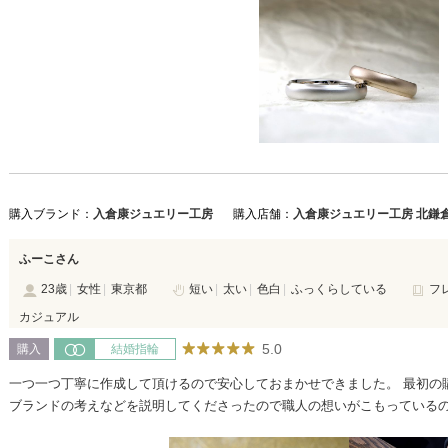
購入ブランド：
入倉康ジュエリー工房
購入店舗：
入倉康ジュエリー工房 北鎌
ふーこさん
23歳
女性
東京都
短い
太い
色白
ふっくらしている
フ
カジュアル
5.0
購入
結婚指輪
一つ一つ丁寧に作成して頂けるので安心しておまかせできました。 最初の
ブランドの考えなどを説明してくださったので職人の想いがこもっているの
ると信頼できます。