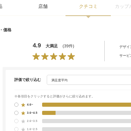
品
店舗
クチコミ
カップ
・価格
4.9
大満足
(39件)
デザイ
サービ
評価で絞り込む
※各項目をクリックすると評価がさらに絞り込めます。
4.6~
3.6~4.5
2.6~3.5
1.6~2.5