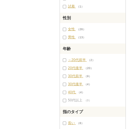
試着
（1）
性別
女性
（26）
男性
（13）
年齢
～20代前半
（2）
20代後半
（20）
30代前半
（9）
30代後半
（4）
40代
（4）
50代以上
（0）
指のタイプ
長い
（8）