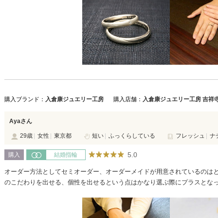
購入ブランド：
入倉康ジュエリー工房
購入店舗：
入倉康ジュエリー工房 吉祥
Ayaさん
29歳
女性
東京都
短い
ふっくらしている
フレッシュ
ナ
5.0
購入
結婚指輪
オーダー方法としてセミオーダー、オーダーメイドが用意されているのはと
のこだわりを出せる、個性を出せるという点はかなり選ぶ際にプラスとな
ように派手な装飾ではなく自然を感じさせる演出になっており好ましかっ