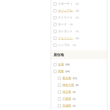
スポーティ
（0）
カジュアル
（1）
ストリート
（0）
モード
（0）
エレガント
（0）
フェミニン
（1）
シンプル
（0）
居住地
全国
(39)
関東
(34)
東京都
(22)
神奈川県
(8)
埼玉県
(2)
千葉県
(1)
茨城県
(1)