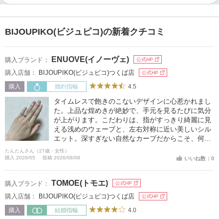
BIJOUPIKO(ビジュピコ)の新着クチコミ
ENUOVE(イノーヴェ)
購入ブランド：
公式HP
購入店舗：
BIJOUPIKO(ビジュピコ)つくば店
公式HP
4.5
購入
婚約指輪
タイムレスで飽きのこないデザインに心惹かれまし
た。上品な煌めきが絶妙で、手元を見るたびに気分
が上がります。こだわりは、指がすっきり綺麗に見
える浅めのウェーブと、左右対称に近い美しいシル
エット。深すぎない自然なカーブだからこそ、何年
経ってもずっと愛せるお気に入りの指輪になると嬉
たんたんさん（27歳・女性）
しいです。
購入 2026/05
投稿 2026/08/08
いいね数：0
TOMOE(トモエ)
購入ブランド：
公式HP
購入店舗：
BIJOUPIKO(ビジュピコ)つくば店
公式HP
4.0
購入
結婚指輪