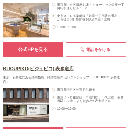
東京都中央区銀座1-15-4 ヒューリック銀座一丁
目昭和通りビル 1・2F
東京メトロ有楽町線「銀座一丁目駅10番出口」
から徒歩3分 都営地下鉄浅草線「宝町…
10:00〜19:00
公式HPを見る
電話をかける
BIJOUPIKO(ビジュピコ) 表参道店
東京・表参道にある婚約指輪、結婚指輪の セレクトショップ「BIJOUPIKO 表参道
店」。
東京都渋谷区神宮前4-19-6
東京メトロ銀座線・半蔵門線・千代田線「表参
道駅」A2出口より徒歩2分 表参道ヒル…
10:00〜19:00