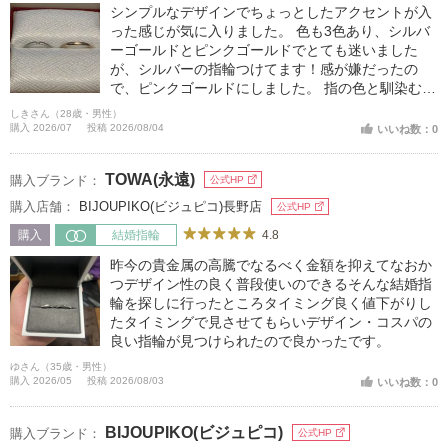
シンプルなデザインでちょっとしたアクセントが入
った感じが気に入りました。 色も3色あり、シルバ
ーゴールドとピンクゴールドでとても迷いました
が、シルバーの指輪つけてます！感が嫌だったの
で、ピンクゴールドにしました。 指の色と馴染むの
でそんなに主張することなくつけれるので気に入っ
しきさん（28歳・男性）
ています。
購入 2026/07
投稿 2026/08/04
いいね数：0
TOWA(永遠)
購入ブランド：
公式HP
購入店舗：
BIJOUPIKO(ビジュピコ)長野店
公式HP
4.8
購入
結婚指輪
昨今の貴金属の高騰でなるべく金額を抑えてなおか
つデザイン性の良く普段使いのできるそんな結婚指
輪を探しに行ったところタイミング良く値下がりし
たタイミングで見させてもらいデザイン・コスパの
良い指輪が見つけられたので良かったです。
ゆさん（35歳・男性）
購入 2026/05
投稿 2026/08/03
いいね数：0
BIJOUPIKO(ビジュピコ)
購入ブランド：
公式HP