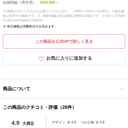
結婚指輪（男性用）：
¥105,600～
※3種類のマテリアルからお選びいただけます。 （Pt950 / K18YG / K18PG） ※表示価
格は空枠での価格です。※ご婚約指輪の表示価格はPt950の場合です。※左からTOM00
9-1301ZS/TOM010-1300ZM
※ 表示価格は消費税10％を含みます
この商品を公式HPで詳しく見る
お気に入りに追加する
商品について
この商品のクチコミ・評価（26件）
4.9
デザイン
4.9
つけ心地
4.8
大満足