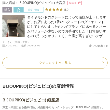
購入店舗：
BIJOUPIKO(ビジュピコ) 大宮店
公式HP
5.0
購入
婚約指輪
ダイヤモンドのグレードによって値段が上下します
が、お店にあった1番いいグレードのダイヤモンド
にしてもらいましたがハイブランドに比べるとネー
ムバリューが少ないのでお手頃でした！日常使いす
るので引っかかりにくく、台座が高すぎないデザイ
ンです！ヘイローデザインは流行り廃れもなく歳を
チカさん（29歳・女性）
とっても程よいボリューム感があるので選んで良か
購入 2024/11
投稿 2026/08/02
いいね数：0
ったです！どんな結婚指輪とも重ね付けの相性Goo
d！
クチコミをすべて見る
BIJOUPIKO(ビジュピコ)の店舗情報
BIJOUPIKO(ビジュピコ) 銀座店
東京・銀座にある婚約指輪、結婚指輪の セレクトショップ「BIJOUPIKO 銀座店」。