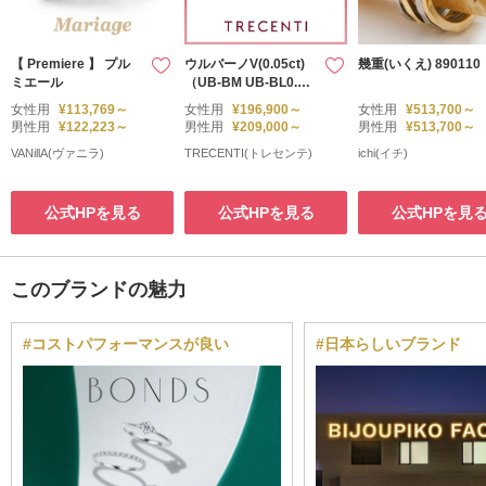
【 Premiere 】 プル
ウルバーノV(0.05ct)
幾重(いくえ) 890110
ミエール
（UB-BM UB-BL0.0
5）
女性用
¥113,769～
女性用
¥196,900～
女性用
¥513,700～
男性用
¥122,223～
男性用
¥209,000～
男性用
¥513,700～
VANillA(ヴァニラ)
TRECENTI(トレセンテ)
ichi(イチ)
公式HPを見る
公式HPを見る
公式HPを見
このブランドの魅力
#コストパフォーマンスが良い
#日本らしいブランド