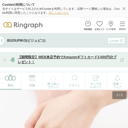
Cookieの利用について
当サイトはサービス向上のためCookieを利用しています。以降ページ遷移した場合は、Coo
kie利用に同意したことになります。
詳しくはこちら
BIJOUPIKO(ビジュピコ)
公式HP
【期間限定】WEB来店予約でAmazonギフトカード3,000円分プ
レゼント！
取り扱い
カップル
特典・
商品
店舗
クチコミ
ブランド
レポート
フェア
2
/
2