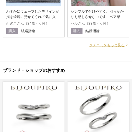
わずかにウェーブしたデザインが
シンプルで付けやすく、引っかか
指を綺麗に見せてくれて気に入っ
りも感じさせないです。ペア感も
ています。似たようなデザインの
あるので、結婚指輪のような感じ
むぎこさん（34歳・女性）
ハルさん（33歳・女性）
指輪を同じ価格帯でいくつか見ま
も気に入っています。年齢を重ね
購入
結婚指輪
購入
結婚指輪
したが、付け心地・デザイン・価
ると、細めの指輪は合わなくなる
格の全てを勘案したときに1番バラ
という意見もあると思いますが、
ンスが取れていると感じました。
年齢を重ねた時にまた購入すれば
クチコミをもっと見る
いいかと思い、今気に入ったもの
を購入しました。
ブランド・ショップのおすすめ