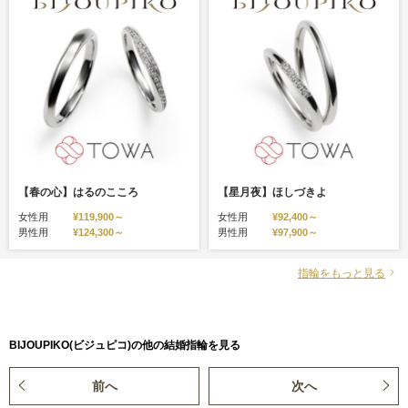
【春の心】はるのこころ
【星月夜】ほしづきよ
女性用
¥119,900～
女性用
¥92,400～
男性用
¥124,300～
男性用
¥97,900～
指輪をもっと見る
BIJOUPIKO(ビジュピコ)の他の結婚指輪を見る
前へ
次へ