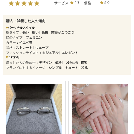
サービス
4.7
価格
5.0
購入・試着した人の傾向
パーソナルスタイル
指タイプ
長い
細い
色白
関節がごつごつ
顔のタイプ
フェミニン
カラー
イエベ春
骨格
ストレート
ウェーブ
ファッションテイスト
カジュアル
エレガント
こだわり
購入した人の決め手
デザイン
価格
つけ心地
接客
ブランドに対するイメージ
シンプル
キュート
和風