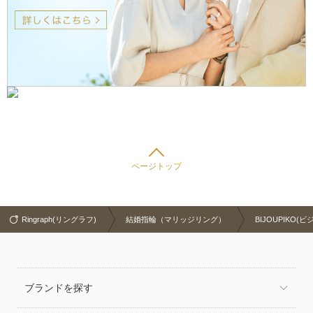
ページトップ
Ringraph(リングラフ)
結婚指輪（マリッジリング）
BIJOUPIKO(
ブランドを探す