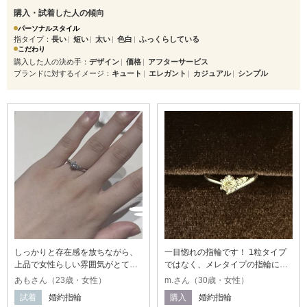
購入・試着した人の傾向
パーソナルスタイル
指タイプ
長い
短い
太い
色白
ふっくらしている
こだわり
購入した人の決め手
デザイン
価格
アフターサービス
ブランドに対するイメージ
キュート
エレガント
カジュアル
シンプル
しっかりと存在感を放ちながら、
一目惚れの指輪です！ 1粒タイプ
上品で女性らしい雰囲気がとても
ではなく、メレタイプの指輪に憧
素敵な婚約指輪だと感じました。
れがありました。 ミラは片方に2
あもさん（23歳・女性）
m.さん（30歳・女性）
他には中々見ないデザインで個性
粒ダイヤがあり流れ星の様なデザ
試着
婚約指輪
購入
婚約指輪
的でわたし的にどタイプです。目
インとアシンメトリーで他と被ら