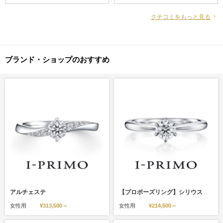
に止まりお洒落感があり、魅力的
ないデザインに惹かれました。 2
でとても可愛いらしいと思いまし
粒のメレダイヤがセンターダイヤ
クチコミをもっと見る
た。
を引き立ててくれ台座に乗せれる
0.2カラットから選んでも十分に存
在感があります。 私の手元が小さ
いのもあり、かなり大きなダイヤ
ブランド・ショップのおすすめ
モンドに見えて周りから驚かれま
した！ 結婚指輪はストレートタイ
プを考えていましたが、そちらも
問題なく重ね付けできいろいろな
パターン楽しめます。 1件目でミ
ラに出会い他のショップも見に行
きましたが、やはり忘れられませ
んでした。 店内のメレタイプの中
で価格も控えめだったのでダイヤ
モンドの４Cにもこだわって選ぶ
ことができました。
アルチェステ
【プロポーズリング】シリウス
女性用
¥313,500～
女性用
¥214,500～