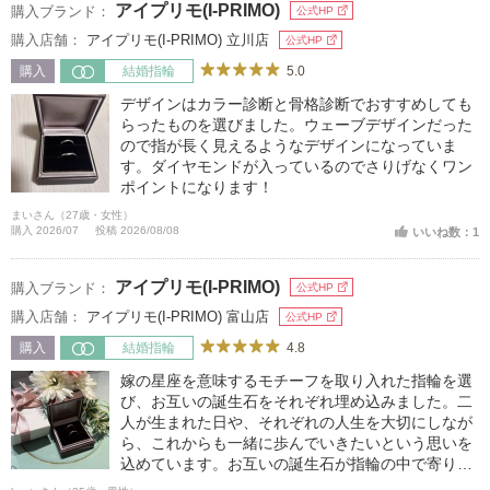
アイプリモ(I-PRIMO)
購入ブランド：
公式HP
購入店舗：
アイプリモ(I-PRIMO) 立川店
公式HP
5.0
購入
結婚指輪
デザインはカラー診断と骨格診断でおすすめしても
らったものを選びました。ウェーブデザインだった
ので指が長く見えるようなデザインになっていま
す。ダイヤモンドが入っているのでさりげなくワン
ポイントになります！
まいさん（27歳・女性）
購入 2026/07
投稿 2026/08/08
いいね数：1
アイプリモ(I-PRIMO)
購入ブランド：
公式HP
購入店舗：
アイプリモ(I-PRIMO) 富山店
公式HP
4.8
購入
結婚指輪
嫁の星座を意味するモチーフを取り入れた指輪を選
び、お互いの誕生石をそれぞれ埋め込みました。二
人が生まれた日や、それぞれの人生を大切にしなが
ら、これからも一緒に歩んでいきたいという思いを
込めています。お互いの誕生石が指輪の中で寄り添
うことで、二人の絆やこれから築いていく家庭を表