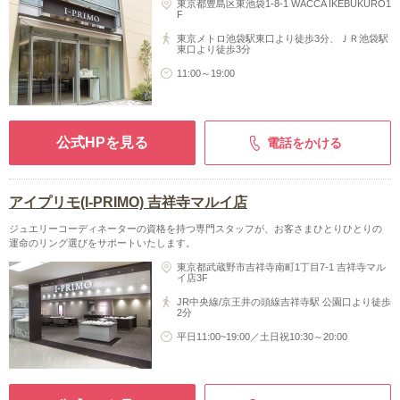
東京都豊島区東池袋1-8-1 WACCA IKEBUKURO1
F
東京メトロ池袋駅東口より徒歩3分、ＪＲ池袋駅
東口より徒歩3分
11:00～19:00
公式HPを見る
電話をかける
アイプリモ(I-PRIMO) 吉祥寺マルイ店
ジュエリーコーディネーターの資格を持つ専門スタッフが、お客さまひとりひとりの
運命のリング選びをサポートいたします。
東京都武蔵野市吉祥寺南町1丁目7-1 吉祥寺マル
イ店3F
JR中央線/京王井の頭線吉祥寺駅 公園口より徒歩
2分
平日11:00~19:00／土日祝10:30～20:00