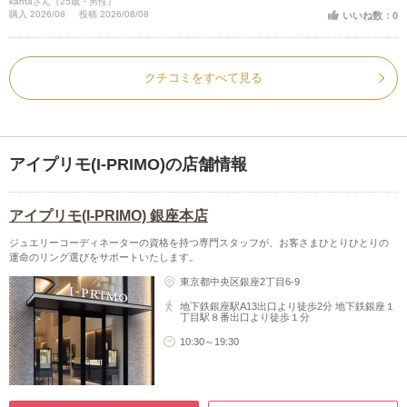
kantaさん（25歳・男性）
現しました。普段から身につけるものだからこそ、
購入 2026/08
投稿 2026/08/08
いいね数：0
見るたびに相手のことを思い出せる、二人だけの特
別な指輪になりました。
クチコミをすべて見る
アイプリモ(I-PRIMO)の店舗情報
アイプリモ(I-PRIMO) 銀座本店
ジュエリーコーディネーターの資格を持つ専門スタッフが、お客さまひとりひとりの
運命のリング選びをサポートいたします。
東京都中央区銀座2丁目6-9
地下鉄銀座駅A13出口より徒歩2分 地下鉄銀座１
丁目駅８番出口より徒歩１分
10:30～19:30