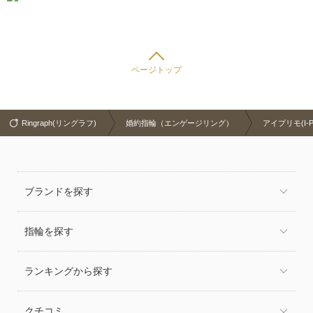
ページトップ
Ringraph(リングラフ)
婚約指輪（エンゲージリング）
アイプリモ(I-P
ブランドを探す
指輪を探す
ランキングから探す
クチコミ