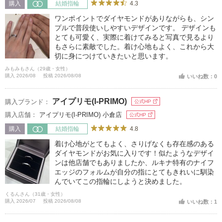
4.3
購入
結婚指輪
ワンポイントでダイヤモンドがありながらも、シン
プルで普段使いしやすいデザインです。 デザインも
とても可愛く、実際に着けてみると写真で見るより
もさらに素敵でした。着け心地もよく、これから大
切に身につけていきたいと思います。
みもみもさん（29歳・女性）
購入 2026/08
投稿 2026/08/08
いいね数：0
アイプリモ(I-PRIMO)
購入ブランド：
公式HP
購入店舗：
アイプリモ(I-PRIMO) 小倉店
公式HP
4.8
購入
結婚指輪
着け心地がとてもよく、さりげなくも存在感のある
ダイヤモンドがお気に入りです！似たようなデザイ
ンは他店舗でもありましたか、ルキナ特有のナイフ
エッジのフォルムが自分の指にとてもきれいに馴染
んでいてこの指輪にしようと決めました。
くるんさん（31歳・女性）
購入 2026/07
投稿 2026/08/08
いいね数：1