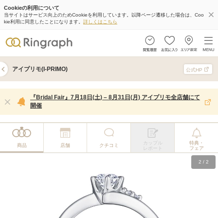
Cookieの利用について
当サイトはサービス向上のためCookieを利用しています。以降ページ遷移した場合は、Coo
kie利用に同意したことになります。
詳しくはこちら
アイプリモ(I-PRIMO)
公式HP
『Bridal Fair』7月18日(土) – 8月31日(月) アイプリモ全店舗にて
開催
カップル
特典・
商品
店舗
クチコミ
レポート
フェア
2
/
2