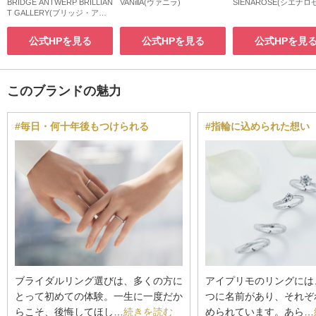
BRIDGE ANTWERP BRILLIAN
VANillA(ヴァニラ)
SIENAROSE(シエナロ
T GALLERY(ブリッジ・アン
トワープ・ブリリアント・ギ
ャラリー)
公式HPを見る
公式HPを見る
公式HPを見
このブランドの魅力
#毎日・何十年後もつけられる
#指輪に込められた想い
ブライダルリング選びは、多くの方に
アイプリモのリングには
とって初めての体験。一生に一度だか
つに名前があり、それぞ
らこそ、後悔してほし…
続きを読む
められています。あら…