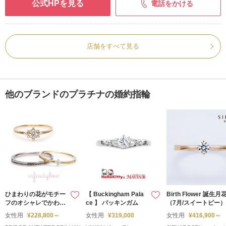
公式HPを見る
電話をかける
店舗をすべて見る
他のブランドのプラチナの婚約指輪
ひまわりの花がモチー
【 Buckingham Pala
Birth Flower 誕生月
フのオシャレでかわい
ce 】 バッキンガム
（7月/スイートピー）
い婚約指輪 sunny
女性用
¥228,800～
女性用
¥319,000
女性用
¥416,900～
サニー 葵