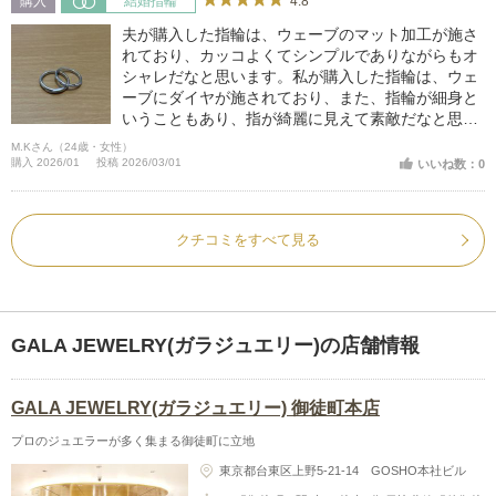
4.8
購入
結婚指輪
負担にならず滑らかな着け心地は初めてです。
夫が購入した指輪は、ウェーブのマット加工が施さ
れており、カッコよくてシンプルでありながらもオ
シャレだなと思います。私が購入した指輪は、ウェ
ーブにダイヤが施されており、また、指輪が細身と
いうこともあり、指が綺麗に見えて素敵だなと思い
ました。ペア感もありながら、男性的な指輪、女性
M.Kさん（24歳・女性）
的な指輪な所も、素敵だなと思いました。
購入 2026/01
投稿 2026/03/01
いいね数：0
クチコミをすべて見る
GALA JEWELRY(ガラジュエリー)の店舗情報
GALA JEWELRY(ガラジュエリー) 御徒町本店
プロのジュエラーが多く集まる御徒町に立地
東京都台東区上野5-21-14 GOSHO本社ビル