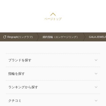
ページトップ
Ringraph(リングラフ)
婚約指輪（エンゲージリング）
GALA JEWE
ブランドを探す
指輪を探す
ランキングから探す
クチコミ