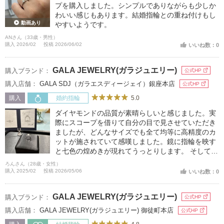
プを購入しました。シンプルでありながらも少しか
わいい感じもあります。結婚指輪との重ね付けもし
動画あり
やすいようです。
ANさん（33歳・男性）
購入 2026/02
投稿 2026/06/02
いいね数：0
GALA JEWELRY(ガラジュエリー)
購入ブランド：
公式HP
購入店舗：
GALA SDJ（ガラエスディージェイ）銀座本店
公式HP
5.0
購入
婚約指輪
ダイヤモンドの品質が素晴らしいと感じました。実
際にスコープを借りて自分の目で見させていただき
ましたが、どんなサイズでも全て均等に高精度のカ
ットが施されていて感嘆しました。鏡に指輪を映す
と七色の煌めきが現れてうっとりします。 そしてデ
ザインが大変魅力的です。中央の自前のダイヤの横
ろんさん（28歳・女性）
にダイヤを並べていただきましたが、2列になって
購入 2025/02
投稿 2026/05/06
いいね数：0
おり、手を机に置いて話した時、対面相手から見る
と相手にとってサイドのダイヤモンドが正面にくる
GALA JEWELRY(ガラジュエリー)
購入ブランド：
公式HP
ような設計になっているため、全方位どこから見て
も煌めきが絶えません。 また着け心地にも感動しま
購入店舗：
GALA JEWELRY(ガラジュエリー) 御徒町本店
公式HP
した。元々ジュエリー好きでしたが、ここまで指の