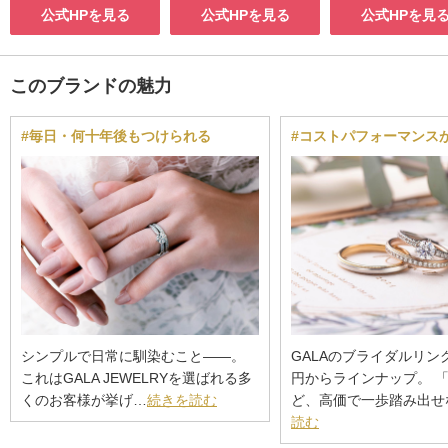
公式HPを見る
公式HPを見る
公式HPを見
このブランドの魅力
#毎日・何十年後もつけられる
#コストパフォーマンス
シンプルで日常に馴染むこと——。
GALAのブライダルリングは
これはGALA JEWELRYを選ばれる多
円からラインナップ。 
くのお客様が挙げ…
続きを読む
ど、高価で一歩踏み出せ
読む