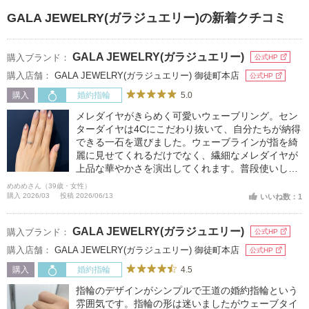
GALA JEWELRY(ガラジュエリー)の新着クチコミ
GALA JEWELRY(ガラジュエリー)
購入ブランド：
公式HP
購入店舗：
GALA JEWELRY(ガラジュエリー) 御徒町本店
公式HP
5.0
購入
婚約指輪
メレダイヤがきらめく可愛いウェーブリング。セン
ターダイヤは4Cにこだわり抜いて、自分たちが納得
できる一石を選びました。ウェーブラインが指を綺
麗に見せてくれるだけでなく、繊細なメレダイヤが
上品な華やかさを演出してくれます。普段使いしや
すいデザインながら、ふとした瞬間に輝きを感じら
めめめさん（39歳・女性）
れるところがお気に入りです
購入 2026/03
投稿 2026/06/13
いいね数：1
GALA JEWELRY(ガラジュエリー)
購入ブランド：
公式HP
購入店舗：
GALA JEWELRY(ガラジュエリー) 御徒町本店
公式HP
4.5
購入
婚約指輪
指輪のデザインがシンプルで王道の婚約指輪という
雰囲気です。指輪の形は迷いましたがウェーブタイ