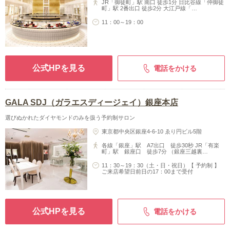
JR「御徒町」駅 南口 徒歩1分 日比谷線「仲御徒
町」駅 2番出口 徒歩2分 大江戸線「…
11：00～19：00
公式HPを見る
電話をかける
GALA SDJ（ガラエスディージェイ）銀座本店
選びぬかれたダイヤモンドのみを扱う予約制サロン
東京都中央区銀座4‐6-10 ゑり円ビル5階
各線「銀座」駅 A7出口 徒歩30秒 JR「有楽
町」駅 銀座口 徒歩7分 （銀座三越裏…
11：30～19：30（土・日・祝日）【 予約制 】
ご来店希望日前日の17：00まで受付
公式HPを見る
電話をかける