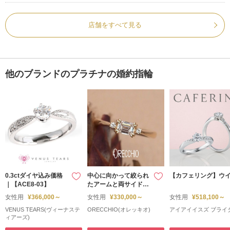
店舗をすべて見る
他のブランドのプラチナの婚約指輪
0.3ctダイヤ込み価格
中心に向かって絞られ
【カフェリング】ウ
｜【ACE8-03】
たアームと両サイドの
メレダイヤで華やかな
女性用
¥366,000～
女性用
¥330,000～
女性用
¥518,100～
婚約指輪 ＜pipi～ピ
VENUS TEARS(ヴィーナステ
ORECCHIO(オレッキオ)
アイアイイスズ ブライ
ピ＞PE-1406
ィアーズ)