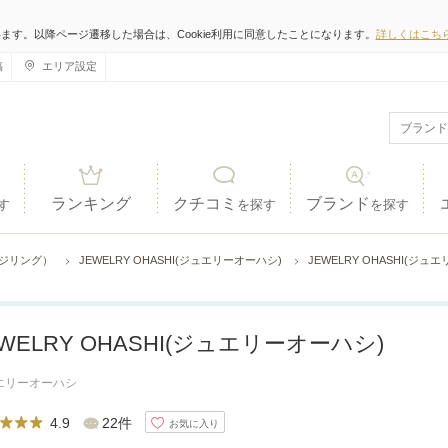
います。以降ページ遷移した場合は、Cookie利用に同意したことになります。
詳しくはこち
稿
エリア設定
ランキング
クチコミ
ブランド
す
を探す
を探す
ジリング）
JEWELRY OHASHI(ジュエリーオーハシ)
JEWELRY OHASHI(
EWELRY OHASHI(ジュエリーオーハシ)
エリーオーハシ
4.9
22件
お気に入り