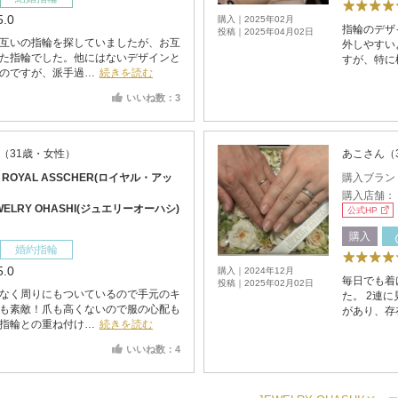
5.0
購入｜2025年02月
指輪のデザ
投稿｜2025年04月02日
互いの指輪を探していましたが、お互
外しやすい
た指輪でした。他にはないデザインと
すが、特に
のですが、派手過…
続きを読む
いいね数：3
（31歳・女性）
あこさん（
：
ROYAL ASSCHER(ロイヤル・アッ
購入ブラン
購入店舗：
WELRY OHASHI(ジュエリーオーハシ)
公式HP
購入
婚約指輪
5.0
購入｜2024年12月
毎日でも着
投稿｜2025年02月02日
なく周りにもついているので手元のキ
た。 2連
も素敵！爪も高くないので服の心配も
があり、存
指輪との重ね付け…
続きを読む
いいね数：4