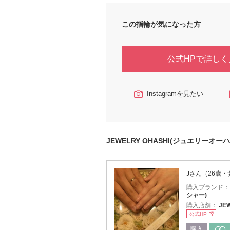
この指輪が気になった方
公式HPで詳しく
Instagramを見たい
JEWELRY OHASHI(ジュエリーオ
Jさん（26歳・
購入ブランド
シャー)
購入店舗：
JE
公式HP
購入