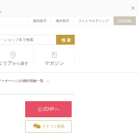
ら
国内挙式
海外挙式
フォトウエディング
結婚指輪
エリア
マガジン
から探す
ジュエリーオーハシ)の婚約指輪一覧
公式HPへ
クチコミ投稿