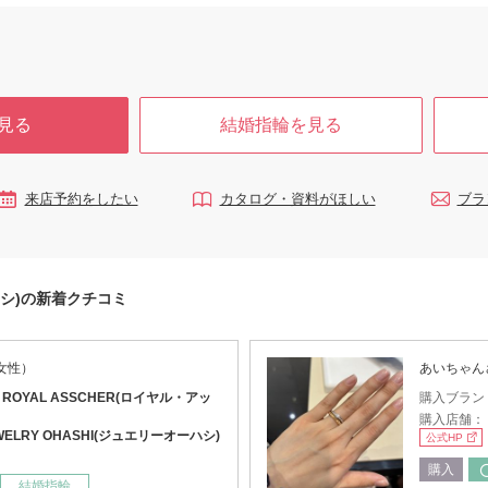
見る
結婚指輪を見る
来店予約をしたい
カタログ・資料がほしい
ブラ
ーハシ)の新着クチコミ
女性）
あいちゃん
：
ROYAL ASSCHER(ロイヤル・アッ
購入ブラン
購入店舗：
WELRY OHASHI(ジュエリーオーハシ)
公式HP
購入
結婚指輪