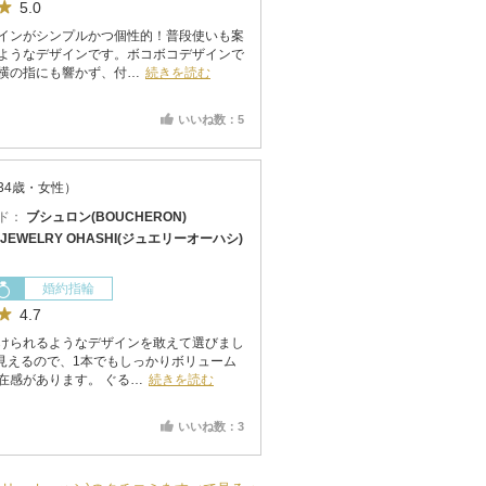
5.0
インがシンプルかつ個性的！普段使いも案
ようなデザインです。ボコボコデザインで
横の指にも響かず、付…
続きを読む
いいね数：5
34歳・女性）
ド：
ブシュロン(BOUCHERON)
JEWELRY OHASHI(ジュエリーオーハシ)
婚約指輪
4.7
けられるようなデザインを敢えて選びまし
に見えるので、1本でもしっかりボリューム
在感があります。 ぐる…
続きを読む
いいね数：3