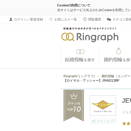
Cookieの利用について
当サイトはサービス向上のためCookieを利用して
ログイン／新規登録
お気に入り一覧
閲覧履歴
クチコミ投
結婚指輪
婚約指輪
を探す
を探
Ringraph(リングラフ)
婚約指輪（エンゲー
【ロイヤル・アッシャー】JRA0213BP
J
ジュ
セレクトショップ