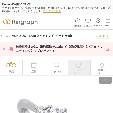
Cookieの利用について
当サイトはサービス向上のためCookieを利用しています。以降ページ遷移した場合は、Coo
kie利用に同意したことになります。
詳しくはこちら
DIAMOND DOT LAB(ダイアモンド ドット ラボ)
公式HP
結婚指輪または、婚約指輪をご成約で《挙式費用》&《フォトウ
エディング》をプレゼント！
カップル
特典・
商品
店舗
クチコミ
レポート
フェア
2
/
2