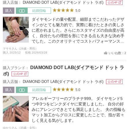
購入店舗：
DIAMOND DOT LAB(ダイアモンド ドット ラボ)
公式HP
5.0
購入
結婚指輪
ダイヤモンドの量や配置、細部までこだわったデザ
インがとても魅力的で、実際に着けたときの美しさ
に惹かれました。さらにカスタマイズの自由度が高
く、自分たちの理想を形にできる点も大きな決め手
でした。このクオリティでコストパフォーマンスも
良く、心から満足できる結婚指輪に出会えました。
マサキさん（26歳・男性）
購入 2025/12
投稿 2026/03/28
いいね数：2
DIAMOND DOT LAB(ダイアモンド ドット ラ
購入ブランド：
ボ)
公式HP
購入店舗：
DIAMOND DOT LAB(ダイアモンド ドット ラボ)
公式HP
5.0
購入
結婚指輪
アレルギーフリーのプラチナ999。 ダイヤモンド5
つ中3つをピンクダイヤに変更しました。 自分の好
みにアレンジできとても満足しました。 夫の指輪も
マット加工からグロスに変更したことで、指が若々
しく見える気がします。
ゆかりさん（35歳・女性）