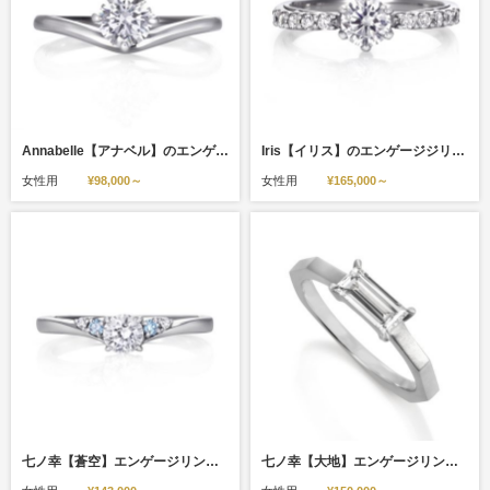
Annabelle【アナベル】のエンゲージジリング(婚約指輪)。
Iris【イリス】のエンゲージジリング(婚約指輪)。
女性用
¥98,000～
女性用
¥165,000～
七ノ幸【蒼空】エンゲージリング/ブルーダイヤセッティング 雲ひとつない澄んだ空をイメージしたデザインです。
七ノ幸【大地】エンゲージリング/透明感があるバゲットダイヤが施された婚約指輪