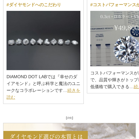
#ダイヤモンドへのこだわり
#コストパフォーマンス
コストパフォーマンスが
DIAMOND DOT LABでは『幸せのダ
で、品質や輝きがトップ
イアモンド』と呼ぶ科学と魔法のユニ
低価格で購入できる…
続
ークなコラボレーションです…
続きを
読む
【PR】