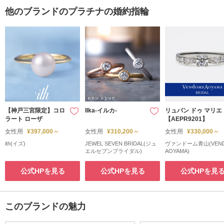
他のブランドのプラチナの婚約指輪
【神戸三宮限定】コロ
Ilka-イルカ-
リュバン ドゥ マリエ
ラート ローザ
【AEPR9201】
女性用
¥397,000～
女性用
¥310,200～
女性用
¥330,000～
ith(イズ)
JEWEL SEVEN BRIDAL(ジュ
ヴァンドーム青山(VEN
エルセブンブライダル)
AOYAMA)
公式HPを見る
公式HPを見る
公式HPを見
このブランドの魅力