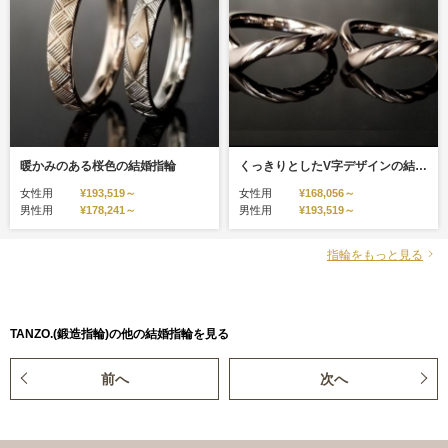
暖かみのある桜色の結婚指輪
くっきりとしたV字デザインの結婚指輪
女性用
¥193,519～
女性用
¥168,056～
男性用
¥178,241～
男性用
¥193,519～
指輪をもっと見る
TANZO.(鍛造指輪)の他の結婚指輪を見る
前へ
次へ