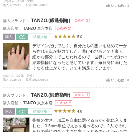
ぐちさん（42歳・女性）
購入 2025/12
投稿 2026/08/08
いいね数：1
TANZO.(鍛造指輪)
購入ブランド：
公式HP
購入店舗：
TANZO 東京本店
公式HP
5.0
購入
結婚指輪
デザインだけでなく、自分たちの想いを込めて一か
ら作れる点が魅力でした。着け心地もとても良く、
細かな部分までこだわれるので、世界に一つだけの
結婚指輪になったと感じています。毎日身に着けた
くなる仕上がりで、とても満足しています。
yukiさん（35歳・男性）
購入 2026/05
投稿 2026/08/08
いいね数：0
TANZO.(鍛造指輪)
購入ブランド：
公式HP
購入店舗：
TANZO 東京本店
公式HP
4.8
購入
結婚指輪
指輪の太さ、加工を自由に選べる点がが気に入りま
した。0.5mm単位で太さを選べるので、2人でそれ
ぞれの手に似合う太さに変えられるのがよかったで