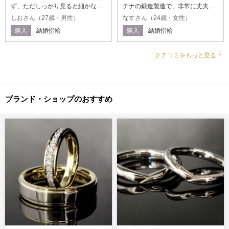
ず、ただしっかり見ると細かな槌
チナの鍛造製造で、非常に丈夫 ・
目が確認できるように、デザイン
台形型に土目を入れることで、向
しおさん（27歳・男性）
なすさん（24歳・女性）
を設計しました。その槌目も、自
きによって見え方が異なるため4パ
購入
結婚指輪
購入
結婚指輪
然と斜めに消えていく淡い感じを
ターンの見た目で着用可能 （①土
表現。加えて台形の形に槌目がつ
目全面②右斜め下り③ノーマル全
いているのもこどわりです。。見
面④左斜め下り）
クチコミをもっと見る
れば見るほどこだわりを感じるデ
ザインとなっています。
ブランド・ショップのおすすめ