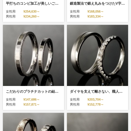
平打ちのコンビ加工が美しいご結婚指輪
鍛造製法で鍛え丸みをつけたV字デザインの結婚指輪
女性用
¥254,630～
女性用
¥168,056～
男性用
¥234,260～
男性用
¥183,334～
こだわりのプラチナカットの結婚指輪
ダイヤを支えて離さない、職人が魂で鍛えたプラチナの結婚指輪
女性用
¥147,686～
女性用
¥203,704～
男性用
¥157,871～
男性用
¥152,778～