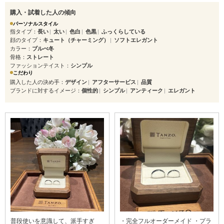
購入・試着した人の傾向
パーソナルスタイル
指タイプ
長い
太い
色白
色黒
ふっくらしている
顔のタイプ
キュート（チャーミング）
ソフトエレガント
カラー
ブルべ冬
骨格
ストレート
ファッションテイスト
シンプル
こだわり
購入した人の決め手
デザイン
アフターサービス
品質
ブランドに対するイメージ
個性的
シンプル
アンティーク
エレガント
普段使いを意識して、派手すぎ
・完全フルオーダーメイド ・プラ