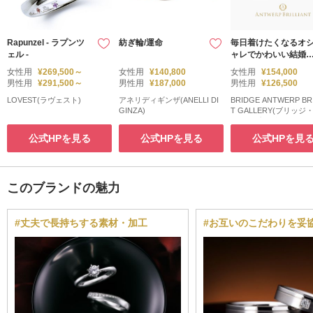
Rapunzel - ラプンツ
紡ぎ輪/運命
毎日着けたくなるオ
ェル -
ャレでかわいい結婚
輪Siriusは指を細くキ
女性用
¥269,500～
女性用
¥140,800
女性用
¥154,000
レイに魅せてくれる
男性用
¥291,500～
男性用
¥187,000
男性用
¥126,500
LOVEST(ラヴェスト)
アネリディギンザ(ANELLI DI
BRIDGE ANTWERP BRI
GINZA)
T GALLERY(ブリッジ
トワープ・ブリリアン
ャラリー)
公式HPを見る
公式HPを見る
公式HPを見
このブランドの魅力
#丈夫で長持ちする素材・加工
#お互いのこだわりを妥