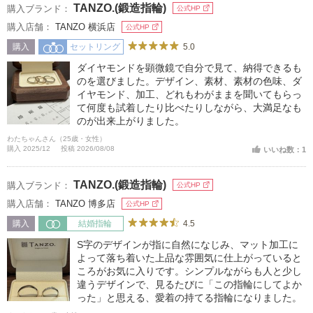
TANZO.(鍛造指輪)
購入ブランド：
公式HP
購入店舗：
TANZO 横浜店
公式HP
5.0
購入
セットリング
ダイヤモンドを顕微鏡で自分で見て、納得できるも
のを選びました。デザイン、素材、素材の色味、ダ
イヤモンド、加工、どれもわがままを聞いてもらっ
て何度も試着したり比べたりしながら、大満足なも
のが出来上がりました。
わたちゃんさん（25歳・女性）
購入 2025/12
投稿 2026/08/08
いいね数：1
TANZO.(鍛造指輪)
購入ブランド：
公式HP
購入店舗：
TANZO 博多店
公式HP
4.5
購入
結婚指輪
S字のデザインが指に自然になじみ、マット加工に
よって落ち着いた上品な雰囲気に仕上がっていると
ころがお気に入りです。シンプルながらも人と少し
違うデザインで、見るたびに「この指輪にしてよか
った」と思える、愛着の持てる指輪になりました。