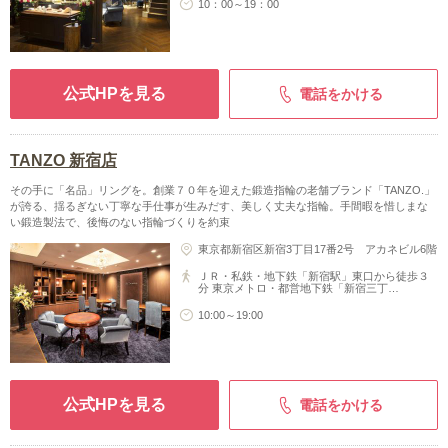
10：00～19：00
公式HPを見る
電話をかける
TANZO 新宿店
その手に「名品」リングを。創業７０年を迎えた鍛造指輪の老舗ブランド「TANZO.」
が誇る、揺るぎない丁寧な手仕事が生みだす、美しく丈夫な指輪。手間暇を惜しまな
い鍛造製法で、後悔のない指輪づくりを約束
東京都新宿区新宿3丁目17番2号 アカネビル6階
ＪＲ・私鉄・地下鉄「新宿駅」東口から徒歩３
分 東京メトロ・都営地下鉄「新宿三丁…
10:00～19:00
公式HPを見る
電話をかける