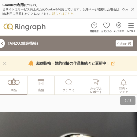
Cookieの利用について
当サイトはサービス向上のためCookieを利用しています。以降ページ遷移した場合は、Coo
kie利用に同意したことになります。
詳しくはこちら
TANZO.(鍛造指輪)
公式HP
結婚指輪・婚約指輪の作品集続々と更新中！
カップル
特典・
商品
店舗
クチコミ
レポート
フェア
2
/
3