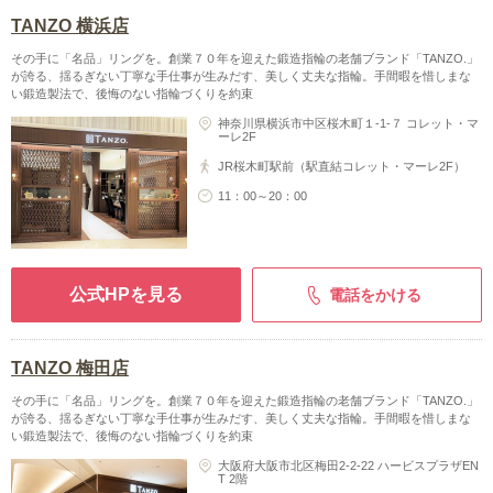
TANZO 横浜店
その手に「名品」リングを。創業７０年を迎えた鍛造指輪の老舗ブランド「TANZO.」
が誇る、揺るぎない丁寧な手仕事が生みだす、美しく丈夫な指輪。手間暇を惜しまな
い鍛造製法で、後悔のない指輪づくりを約束
神奈川県横浜市中区桜木町１-1-７ コレット・マ
ーレ2F
JR桜木町駅前（駅直結コレット・マーレ2F）
11：00～20：00
公式HPを見る
電話をかける
TANZO 梅田店
その手に「名品」リングを。創業７０年を迎えた鍛造指輪の老舗ブランド「TANZO.」
が誇る、揺るぎない丁寧な手仕事が生みだす、美しく丈夫な指輪。手間暇を惜しまな
い鍛造製法で、後悔のない指輪づくりを約束
大阪府大阪市北区梅田2-2-22 ハービスプラザEN
T 2階