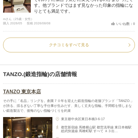
す。他ブランドではまず見なかった印象の指輪にな
りとても満足です。
mさん（25歳・女性）
購入 2026/05
投稿 2026/08/08
いいね数：0
クチコミをすべて見る
TANZO.(鍛造指輪)の店舗情報
TANZO 東京本店
その手に「名品」リングを。創業７０年を迎えた鍛造指輪の老舗ブランド「TANZO.」
が誇る、揺るぎない丁寧な手仕事が生みだす、美しく丈夫な指輪。手間暇を惜しまな
い鍛造製法で、後悔のない指輪づくりを約束
東京都中央区東日本橋3-6-17
都営新宿線 馬喰横山駅 都営浅草線 東日本橋駅
総武快速線 馬喰町駅 すべて Ａ３出…