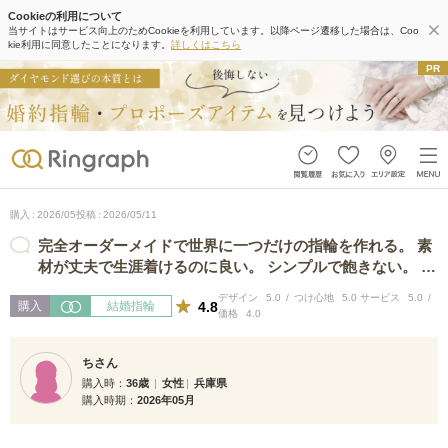
Cookieの利用について
当サイトはサービス向上のためCookieを利用しています。以降ページ遷移した場合は、Coo
kie利用に同意したことになります。
詳しくはこちら
購入
2026/05
投稿
2026/05/11
完全オーダーメイドで世界に一つだけの指輪を作れる。 素
材が丈夫で生涯着けるのに良い。 シンプルで飽きない。 誰
もかぶらない。 デザインが多数あ…
デザイン
5.0
つけ心地
5.0
サービス
5.0
4.8
購入
結婚指輪
価格
4.0
ちさん
購入時
36歳
女性
兵庫県
購入時期
2026年05月