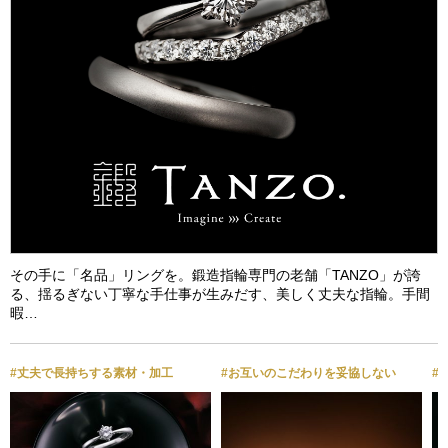
その手に「名品」リングを。鍛造指輪専門の老舗「TANZO」が誇
る、揺るぎない丁寧な手仕事が生みだす、美しく丈夫な指輪。手間
暇…
#丈夫で長持ちする素材・加工
#お互いのこだわりを妥協しない
#