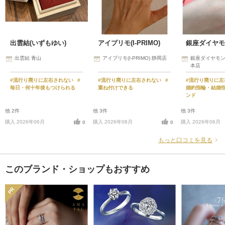
出雲結(いずもゆい)
アイプリモ(I-PRIMO)
出雲結 青山
アイプリモ(I-PRIMO) 静岡店
銀座ダイヤモン
本店
#流行り廃りに左右されない
#
#流行り廃りに左右されない
#
#流行り廃りに
毎日・何十年後もつけられる
重ね付けできる
婚約指輪・結婚
ンド
他 2件
他 3件
他 3件
購入 2026年06月
購入 2026年08月
購入 2026年06月
0
0
もっと口コミを見る
このブランド・ショップもおすすめ