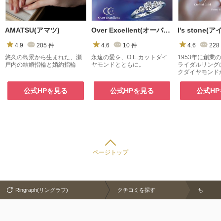
AMATSU(アマツ)
Over Excellent(オーバーエクセレント)
4.9
205
件
4.6
10
件
4.6
228
悠久の島景から生まれた、瀬
永遠の愛を、O.E.カットダイ
1953年に創業のI’
戸内の結婚指輪と婚約指輪
ヤモンドとともに。
ライダルリング
クダイヤモンド
う。厳選された
ダイヤモンドと
公式HPを見る
公式HPを見る
公式H
二人だけのリン
ページトップ
Ringraph(リングラフ)
クチコミを探す
ち