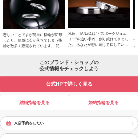
私達、TANZO.は"ビスポークジュエ
悲しいことですが簡単に指輪が変形
「
リー"を追い求め、創り続けてきまし
したり、簡単に石が落ちてしまう指
年
た。 あなたが想い続けて探している
輪が数多く販売されています。 記念
ノの
結婚指輪、婚約指輪。私達ならきっ
の指輪が簡単に壊れてしまうのは悲
大
と創れます。
しいですよね。 プラチナや金は非常
チ
このブランド・ショップの
に貴重な金属ですが、決して硬い金
属ではありません。 そんな柔らかい
公式情報をチェックしよう
プラチナや金をハンマーで鍛えるこ
とで加工硬化を起こし硬く強固にす
公式HPで詳しく見る
る製法があります。 それが「鍛造
（たんぞう）」です。TANZOはお客
様が一生安心して身に付けられる指
輪をご提供するために、 全てを「鍛
結婚指輪を見る
婚約指輪を見る
造（たんぞう）」で製造しておりま
す。
来店予約をしたい