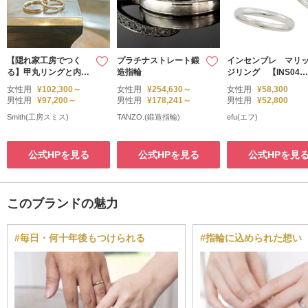
【隠れ家工房でつく
プラチナストレート鍛
インセンブレ マリ
る】甲丸リングと内甲
造指輪
ジリング 【INS04N
丸リングの結婚指輪
PT・04DPT】
女性用
¥102,300～
女性用
¥254,630～
女性用
¥58,300
男性用
¥97,200～
男性用
¥178,241～
男性用
¥52,800
Smith(工房スミス)
TANZO.(鍛造指輪)
efu(エフ)
公式HPを見る
公式HPを見る
公式HPを見
このブランドの魅力
#毎日・何十年後もつけられる
#指輪に込められた想い