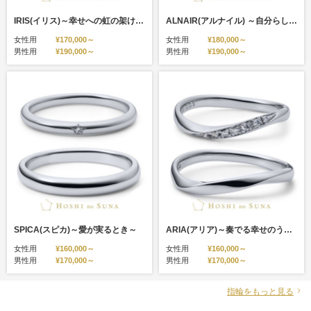
IRIS(イリス)～幸せへの虹の架け橋～
ALNAIR(アルナイル) ～自分らしさと、愛情の絆～
女性用
¥170,000～
女性用
¥180,000～
男性用
¥190,000～
男性用
¥190,000～
SPICA(スピカ)～愛が実るとき～
ARIA(アリア)～奏でる幸せのうた～
女性用
¥160,000～
女性用
¥160,000～
男性用
¥170,000～
男性用
¥170,000～
指輪をもっと見る