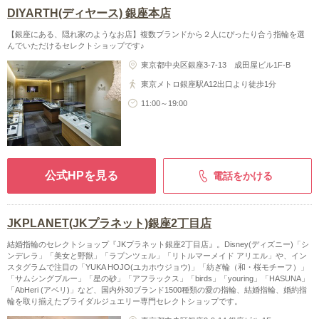
DIYARTH(ディヤース) 銀座本店
【銀座にある、隠れ家のようなお店】複数ブランドから２人にぴったり合う指輪を選
んでいただけるセレクトショップです♪
東京都中央区銀座3-7-13 成田屋ビル1F-B
東京メトロ銀座駅A12出口より徒歩1分
11:00～19:00
公式HPを見る
電話をかける
JKPLANET(JKプラネット)銀座2丁目店
結婚指輪のセレクトショップ『JKプラネット銀座2丁目店』。Disney(ディズニー)「シ
ンデレラ」「美女と野獣」「ラプンツェル」「リトルマーメイド アリエル」や、イン
スタグラムで注目の「YUKA HOJO(ユカホウジョウ)」「紡ぎ輪（和・桜モチーフ）」
「サムシングブルー」「星の砂」「アフラックス」「birds」「youring」「HASUNA」
「AbHeri (アベリ)」など、国内外30ブランド1500種類の愛の指輪、結婚指輪、婚約指
輪を取り揃えたブライダルジュエリー専門セレクトショップです。