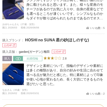
シンプルですがデザイン性が高く、幅広い層の方が
身に着けられると思います。また、様々な星座のモ
チーフがあるのでお気に入りや、自身の星座などで
も選べるところが凄くいいです。シンプルなものか
らダイヤが散りばめられたものまであるのでオスス
メです！
おゆちゃんさん（27歳・女性）
購入 2026/03
投稿 2026/06/06
いいね数：5
HOSHI no SUNA 星の砂(ほしのすな)
購入ブランド：
公式HP
購入店舗：
garden(ガーデン) 梅田
公式HP
2.8
購入
結婚指輪
デザインと素材について、指輪のデザインや素材に
は多くの種類があり、自分の好みや生活に合わせて
選べる点が魅力だと感じた。特に素材によって印象
や使い心地が変わるため、長く大切にできるものを
選びたいと思った。
なおさん（35歳・女性）
購入 2026/02
投稿 2026/03/31
いいね数：2