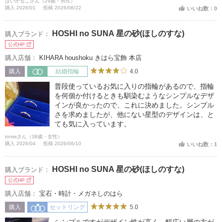
ばいかるこさん（29歳・男性）
購入 2026/01
投稿 2026/06/22
いいね数：0
HOSHI no SUNA 星の砂(ほしのすな)
購入ブランド：
公式HP
購入店舗：
KIHARA houshoku きはら宝飾 本店
4.0
購入
結婚指輪
普段使っているお気に入りの指輪があるので、指輪
を何個か付けるときも馴染むようなシンプルなデザ
インが良かったので、これに決めました。シンプル
さを求めましたが、他にない星型のデザインは、と
ても気に入っています。
tomixさん（38歳・女性）
購入 2026/04
投稿 2026/06/10
いいね数：1
HOSHI no SUNA 星の砂(ほしのすな)
購入ブランド：
公式HP
購入店舗：
宝石・時計・メガネしのはら
5.0
購入
セットリング