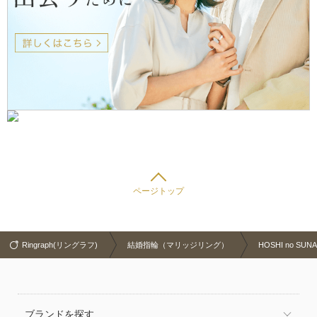
ページトップ
Ringraph(リングラフ)
結婚指輪（マリッジリング）
HOSHI no SU
ブランドを探す