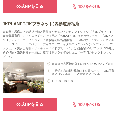
公式HPを見る
電話をかける
JKPLANET(JKプラネット)表参道原宿店
表参道・原宿にある結婚指輪と天然ダイヤモンドのセレクトショップ『JKプラネット
表参道原宿店』。インスタグラムで注目の「YUKA HOJO(ユカホウジョウ)」「JKPLA
NETリミテッドエディション」「紡ぎ輪(桜の結婚指輪)」「星の砂」「サムシングブル
ー」「ロゼット」「アベリ」「ディズニーブライダルコレクション(シンデレラ・ラプ
ンツェル・美女と野獣・リトルマーメイド アリエル)」など国内外30ブランド1500種の
結婚指輪・婚約指輪を一堂にご覧頂けるブライダルジュエリー専門のセレクトショッ
プです。
東京都渋谷区神宮前1-8-16 KADOSAKA-Zビル1F
・明治神宮前駅5番出口より徒歩3分。 ・JR原宿
駅より徒歩5分。 ・表参道駅より徒歩…
11：00～19：30
公式HPを見る
電話をかける