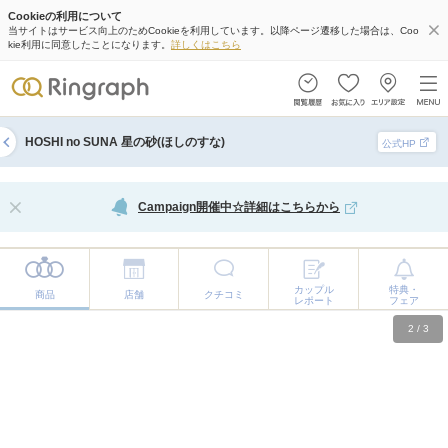
Cookieの利用について
当サイトはサービス向上のためCookieを利用しています。以降ページ遷移した場合は、Coo
kie利用に同意したことになります。
詳しくはこちら
HOSHI no SUNA 星の砂(ほしのすな)
公式HP
Campaign開催中☆詳細はこちらから
カップル
特典・
商品
店舗
クチコミ
レポート
フェア
2
/
3