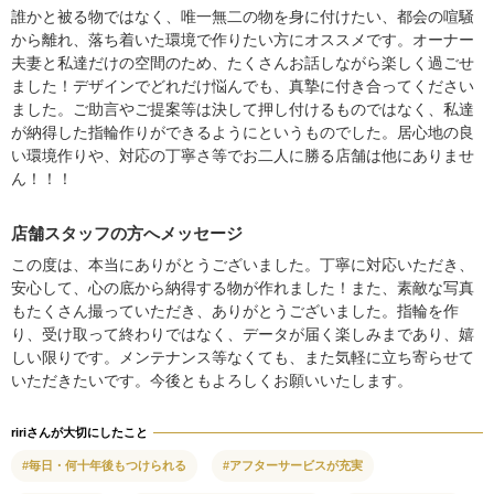
誰かと被る物ではなく、唯一無二の物を身に付けたい、都会の喧騒
から離れ、落ち着いた環境で作りたい方にオススメです。オーナー
夫妻と私達だけの空間のため、たくさんお話しながら楽しく過ごせ
ました！デザインでどれだけ悩んでも、真摯に付き合ってください
ました。ご助言やご提案等は決して押し付けるものではなく、私達
が納得した指輪作りができるようにというものでした。居心地の良
い環境作りや、対応の丁寧さ等でお二人に勝る店舗は他にありませ
ん！！！
店舗スタッフの方へメッセージ
この度は、本当にありがとうございました。丁寧に対応いただき、
安心して、心の底から納得する物が作れました！また、素敵な写真
もたくさん撮っていただき、ありがとうございました。指輪を作
り、受け取って終わりではなく、データが届く楽しみまであり、嬉
しい限りです。メンテナンス等なくても、また気軽に立ち寄らせて
いただきたいです。今後ともよろしくお願いいたします。
ririさんが大切にしたこと
#毎日・何十年後もつけられる
#アフターサービスが充実