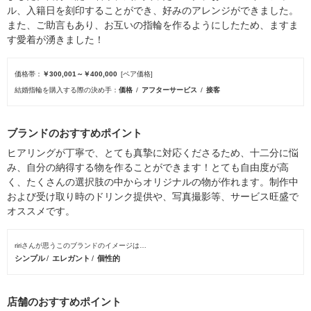
ル、入籍日を刻印することができ、好みのアレンジができました。
また、ご助言もあり、お互いの指輪を作るようにしたため、ますま
す愛着が湧きました！
価格帯
￥300,001～￥400,000
[ペア価格]
結婚指輪を購入する際の決め手
価格
アフターサービス
接客
ブランドのおすすめポイント
ヒアリングが丁寧で、とても真摯に対応くださるため、十二分に悩
み、自分の納得する物を作ることができます！とても自由度が高
く、たくさんの選択肢の中からオリジナルの物が作れます。制作中
および受け取り時のドリンク提供や、写真撮影等、サービス旺盛で
オススメです。
ririさんが思うこのブランドのイメージは…
シンプル
エレガント
個性的
店舗のおすすめポイント