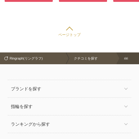
熊本・宮崎・鹿児島で展開
中。
ページトップ
Ringraph(リングラフ)
クチコミを探す
riri
ブランドを探す
指輪を探す
ランキングから探す