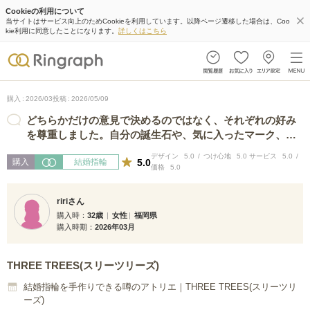
Cookieの利用について
当サイトはサービス向上のためCookieを利用しています。以降ページ遷移した場合は、Coo
kie利用に同意したことになります。
詳しくはこちら
購入
2026/03
投稿
2026/05/09
どちらかだけの意見で決めるのではなく、それぞれの好み
を尊重しました。自分の誕生石や、気に入ったマーク、お
互いのイニシャル、入籍日を刻印する…
デザイン
5.0
つけ心地
5.0
サービス
5.0
5.0
購入
結婚指輪
価格
5.0
ririさん
購入時
32歳
女性
福岡県
購入時期
2026年03月
THREE TREES(スリーツリーズ)
結婚指輪を手作りできる噂のアトリエ｜THREE TREES(スリーツリ
ーズ)