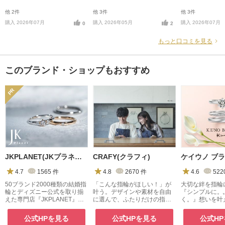
他 2件
他 3件
他 3件
購入 2026年07月
購入 2026年05月
購入 2026年07月
0
2
もっと口コミを見る
このブランド・ショップもおすすめ
JKPLANET(JKプラネット)
CRAFY(クラフィ)
4.7
1565
件
4.8
2670
件
4.6
522
50ブランド2000種類の結婚指
「こんな指輪がほしい！」が
大切な絆を指輪
輪とディズニー公式を取り揃
叶う。デザインや素材を自由
『シンプルに。
えた専門店『JKPLANET』。
に選んで、ふたりだけの指輪
く。』想いを叶
銀座・表参道原宿・上野御徒
を手作り
ブランド
町・横浜・大宮・大阪梅田・
公式HPを見る
公式HPを見る
公式H
京都・名古屋栄・福岡天神・