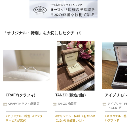
「オリジナル・特別」を大切にしたクチコミ
CRAFY(クラフィ)
TANZO.(鍛造指輪)
アイプリモ(I-
CRAFY(クラフィ)川越店
TANZO 梅田店
アイプリモ(I-P
ビスENT店
#オリジナル・特別
#アフター
#オリジナル・特別
#お互いの
#オリジナル・
サービスが充実
こだわりを妥協しない
いブランド