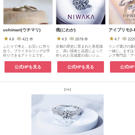
uchimari(ウチマリ)
俄(にわか)
アイプリモ(I-P
4.8
421
件
4.5
2679
件
4.7
222
ふたりで考え、お互いに作り
京都の歴史に育まれた美意識
リング選びの最
合う。ブライダルリングが手
と、高い技術と品質によって
一緒に。まずは
作りできるアトリエです。
作られた完成度の高いジュエ
ング専門店「ア
リー
へ。
公式HPを見る
公式HPを見る
公式H
【PR】