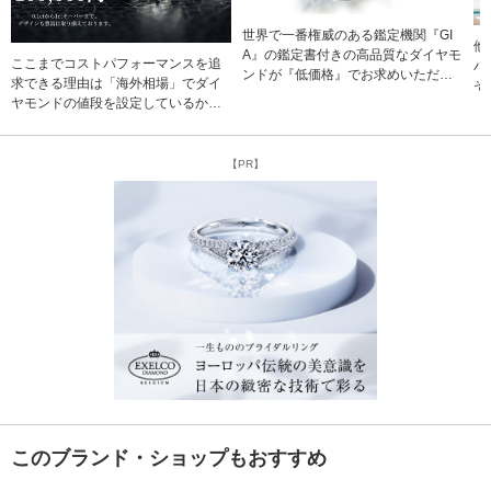
世界で一番権威のある鑑定機関『GI
他
A』の鑑定書付きの高品質なダイヤモ
ここまでコストパフォーマンスを追
バ
ンドが『低価格』でお求めいただけ
求できる理由は「海外相場」でダイ
そ
るという点が他店様と大きな違いで
ヤモンドの値段を設定しているから
ただけ
す。 当店ではお客様に安心してお求
です。 海外6カ国で事業を行ってい
個
めいただけるよう、ダイヤモンドに
る当社は、ダイヤモンドの直接仕入
い
はこだわっております。
れと独自の流通経路を活用し、中間
を
【PR】
マージンを削減。 店内には、シンプ
様
ルでエレガントなデザインから、豪
み
華で個性的なものまで、多彩な婚約
ており
指輪が揃っています。経験豊富なス
な
タッフが、お客様一人ひとりのご要
サ
望に応じた最適なリング選びをサポ
お
ートいたします。 私たちのショップ
では、価格以上の価値を提供するこ
とをお約束します。思い出に残る体
験を、ぜひお楽しみください。
このブランド・ショップもおすすめ