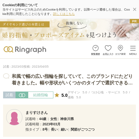
Cookieの利用について
当サイトはサービス向上のためCookieを利用しています。以降ページ遷移した場合は、Coo
kie利用に同意したことになります。
詳しくはこちら
試着
2023/03
投稿
2023/04/05
和風で幅の広い指輪を探していて、このブランドにたどり
着きました。幅や形状がいくつかのタイプで選択できるの
はとても良いと思いました。来店前HP…
デザイン
5.0
つけ心地
-
サービス
5.0
5.0
試着
結婚指輪
価格
5.0
まりすけさん
試着時
44歳
女性
神奈川県
試着時期
2023年03月
指タイプ
8号
長い
細い
関節がごつごつ