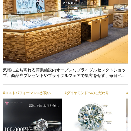
気軽に立ち寄れる商業施設内オープンなブライダルセレクトショッ
プ。商品券プレゼントやブライダルフェアで集客をせず、毎日ベ…
#コストパフォーマンスが良い
#ダイヤモンドへのこだわり
#