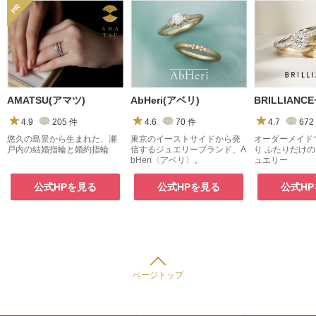
AMATSU(アマツ)
AbHeri(アベリ)
4.9
205
件
4.6
70
件
4.7
672
悠久の島景から生まれた、瀬
東京のイーストサイドから発
オーダーメイド
戸内の結婚指輪と婚約指輪
信するジュエリーブランド、A
り ふたりだけ
bHerï〈アベリ〉。
ュエリー
公式HPを見る
公式HPを見る
公式H
ページトップ