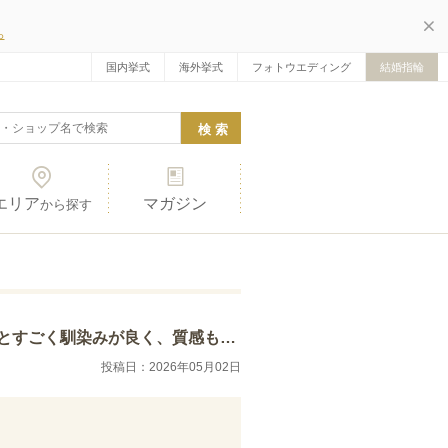
ら
国内挙式
海外挙式
フォトウエディング
結婚指輪
エリア
マガジン
から探す
です。また、室内の照明と自然光では違った表情…
投稿日：2026年05月02日