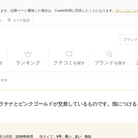
います。以降ページ遷移した場合は、Cookie利用に同意したことになります。
詳しくはこち
稿
エリア設定
ランキング
クチコミ
ブランド
す
を探す
を探す
ぐー
ールドが交差しているものです。指につけるとすごく馴染みが良く、質感も違和感なく付けて過ごせそう
購入時期
2026年05月
指タイプ
9号
長い
太い
色白