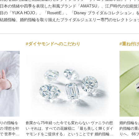
日本の情緒や四季を表現した和風ブランド「AMATSU」、江戸時代の伝統
目の「YUKA HOJO」、「RosettE」、「Disney ブライダルコレクション
結婚指輪、婚約指輪を取り揃えたブライダルジュエリー専門のセレクトショ
#ダイヤモンドへのこだわり
#重ね付
入りの指輪を
創業から75年経った今でも変わらない ヴァニラの想
婚約指輪をおく
い それは、すべての花嫁様に 「最も美しく輝くダイ
約指輪の重
で 世界中の
ヤモンドをご提供する」 ということです 婚約指輪の
りへ、 66ブランド5500種類以上もの デザインバリ