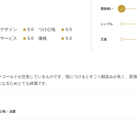
普段使い
シンプル
デザイン
5.0
つけ心地
5.0
サービス
5.0
価格
5.0
王道
クゴールドが交差しているものです。指につけるとすごく馴染みが良く、質感
になるためとても綺麗です。
心地
品質