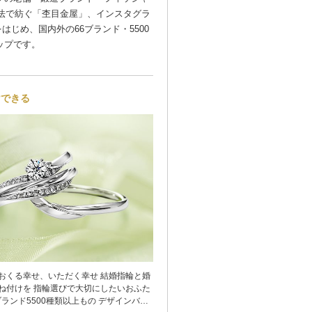
技法で紡ぐ「杢目金屋」、インスタグラ
」をはじめ、国内外の66ブランド・5500
ップです。
けできる
る幸せ、いただく幸せ 結婚指輪と婚
ね付けを 指輪選びで大切にしたいおふた