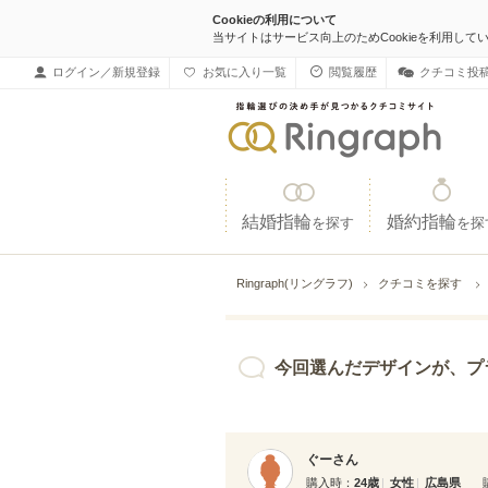
Cookieの利用について
当サイトはサービス向上のためCookieを利用して
ログイン／新規登録
お気に入り一覧
閲覧履歴
クチコミ投
結婚指輪
婚約指輪
を探す
を探
Ringraph(リングラフ)
クチコミを探す
今回選んだデザインが、プラチナとピンクゴ
ぐーさん
購入時
24歳
女性
広島県