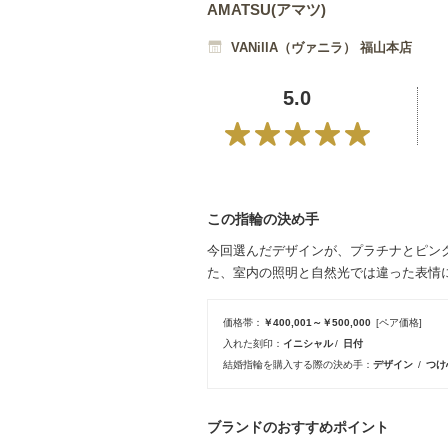
AMATSU(アマツ)
VANillA（ヴァニラ） 福山本店
5.0
この指輪の決め手
今回選んだデザインが、プラチナとピン
た、室内の照明と自然光では違った表情
価格帯
￥400,001～￥500,000
[ペア価格]
入れた刻印
イニシャル
日付
結婚指輪を購入する際の決め手
デザイン
つけ
ブランドのおすすめポイント