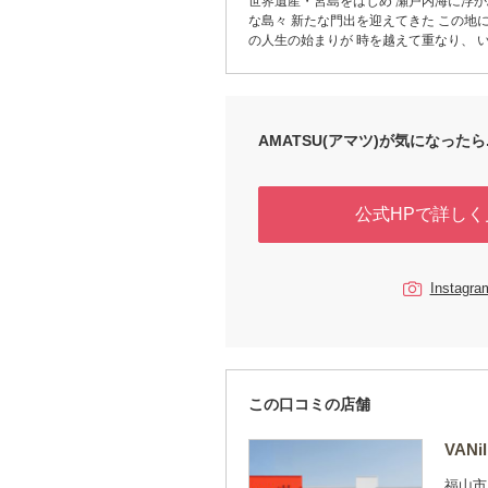
世界遺産・宮島をはじめ 瀬戸内海に浮
な島々 新たな門出を迎えてきた この地には 幾度も
の人生の始まりが 時を越えて重なり、 いまも瀬戸内
の静かな景色の中に 息づいています。 人生の始まり
を祝福する場所で生まれた AMATSUの指輪。 
輪が、 おふたりの新たな門出に そっと
でありますように。
AMATSU(アマツ)が気になったら..
公式HPで詳しく
Instag
この口コミの店舗
VAN
福山市