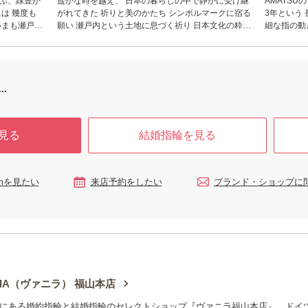
かぶ、緑豊か
遥かな時を越え、 日本の暮らしの中で静かに受け継
AMATS
がれてきた 祈りと美のかたち シンボルマークに宿る
3年という
願い 瀬戸内という土地に息づく祈り 日本文化の粋を
細な指の動
映した、桐箱のしつらえ ひとつひとつに込められた
な成形、 素肌に触れるエッジや インサイドの滑らか
この指
想いが おふたりの誓いとともに 静かに、そして末永
な仕上げや
寄り添う存在
く輝き続けますように 天と地が結ばれる瞬間、 想い
りは、 身に着ける方の一部として 人生をともに過ご
と想いが重なり合うひとときを大切に 人生の門出に
していただ
寄り添う 結婚指輪・婚約指輪をお仕立てしています
AMATSUに
.
ンシップ それは高度な技術に裏付けられた お客様へ
の誠意の結
見る
結婚指輪を見る
ramを見たい
来店予約をしたい
ブランド・ショップに
illA（ヴァニラ） 福山本店
にある婚約指輪と結婚指輪のセレクトショップ『ヴァニラ福山本店』。ドイ