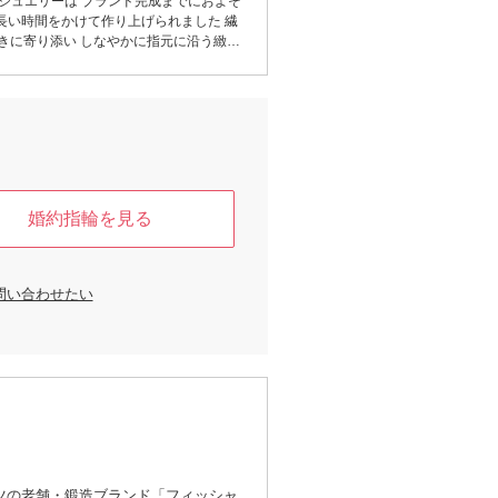
Uのジュエリーは ブランド完成までにおよそ
 長い時間をかけて作り上げられました 繊
きに寄り添い しなやかに指元に沿う緻密
 ダイヤモンドのセッティングへのこだわ
きたいという 私たちの願いでもあります
込められた Made in Japan のクラフトマ
晶です
婚約指輪を見る
問い合わせたい
ツの老舗・鍛造ブランド「フィッシャ