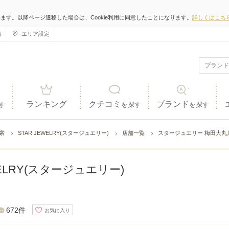
います。以降ページ遷移した場合は、Cookie利用に同意したことになります。
詳しくはこち
稿
エリア設定
ランキング
クチコミ
ブランド
す
を探す
を探す
検索
STAR JEWELRY(スタージュエリー)
店舗一覧
スタージュエリー 梅田大丸
WELRY(スタージュエリー)
672件
お気に入り