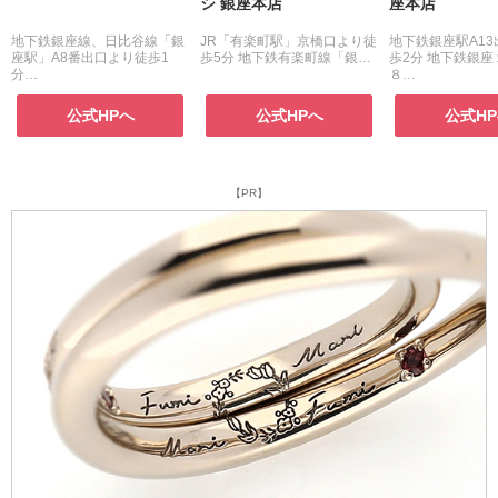
シ 銀座本店
座本店
地下鉄銀座線、日比谷線「銀
JR「有楽町駅」京橋口より徒
地下鉄銀座駅A1
座駅」A8番出口より徒歩1
歩5分 地下鉄有楽町線「銀…
歩2分 地下鉄銀
分…
８…
公式HPへ
公式HPへ
公式H
【PR】