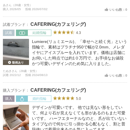
す。
あさん（28歳・女性）
購入 2026/05
投稿 2026/07/02
いいね数：0
CAFERING(カフェリング)
試着ブランド：
4.3
試着
結婚指輪
Lumiere(リュミエール)、「幸せヘと続く光」という
指輪で、素材はプラチナ950で幅が2.0mm、メレダ
イヤにアイスブルーを入れています。価格は店舗に
お伺いした時点では約1０万円で、お手頃なお値段
動画あり
かつ可愛いデザインのため気に入りました。
たぬきさん（28歳・女性）
試着 2022/12
投稿 2024/08/13
いいね数：0
CAFERING(カフェリング)
購入ブランド：
5.0
購入
婚約指輪
デザインが可愛いです。 他では見ない形をしてい
て、何より石が見えなくても形があるのもまた可愛
いです。 ハーフエターナルなのと、爪が出ていない
タイプなので何かに引っ掛かる心配もなく、割と普
段使いで着用出来るのも気に入ってます。