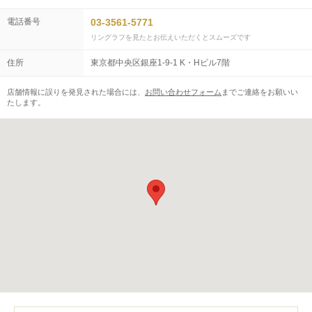
電話番号
03-3561-5771
リングラフを見たとお伝えいただくとスムーズです
住所
東京都中央区銀座1-9-1 K・Hビル7階
店舗情報に誤りを発見された場合には、
お問い合わせフォーム
までご連絡をお願いい
たします。