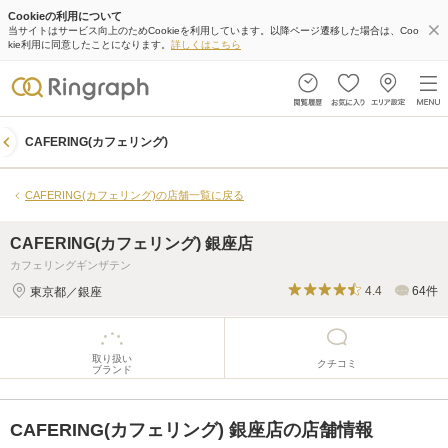
Cookieの利用について
CAFERING(カフェリング) 銀座店
当サイトはサービス向上のためCookieを利用しています。以降ページ遷移した場合は、Coo
kie利用に同意したことになります。
詳しくはこちら
取り扱い
クチコミ
ブランド
CAFERING(カフェリング)
CAFERING(カフェリング)の店舗一覧に戻る
CAFERING(カフェリング) 銀座店
カフェリングギンザテン
4.4
64件
東京都／銀座
取り扱い
クチコミ
ブランド
CAFERING(カフェリング) 銀座店の店舗情報