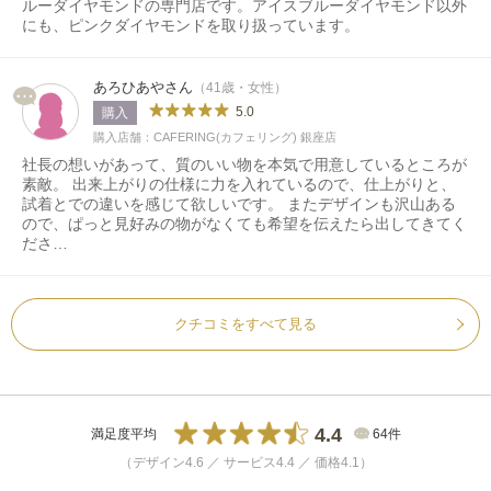
ルーダイヤモンドの専門店です。アイスブルーダイヤモンド以外
にも、ピンクダイヤモンドを取り扱っています。
あろひあやさん
（41歳・女性）
5.0
購入
購入店舗：CAFERING(カフェリング) 銀座店
社長の想いがあって、質のいい物を本気で用意しているところが
素敵。 出来上がりの仕様に力を入れているので、仕上がりと、
試着とでの違いを感じて欲しいです。 またデザインも沢山ある
ので、ぱっと見好みの物がなくても希望を伝えたら出してきてく
ださ…
クチコミをすべて見る
4.4
満足度平均
64件
（デザイン4.6 ／ サービス4.4 ／ 価格4.1）