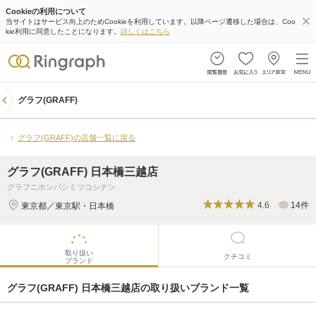
Cookieの利用について
グラフ(GRAFF) 日本橋三越店
当サイトはサービス向上のためCookieを利用しています。以降ページ遷移した場合は、Coo
kie利用に同意したことになります。
詳しくはこちら
取り扱い
クチコミ
ブランド
グラフ(GRAFF)
グラフ(GRAFF)の店舗一覧に戻る
グラフ(GRAFF) 日本橋三越店
グラフニホンバシミツコシテン
4.6
14件
東京都／東京駅・日本橋
取り扱い
クチコミ
ブランド
グラフ(GRAFF) 日本橋三越店の取り扱いブランド一覧