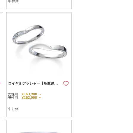
中井脩
ロイヤルアッシャー【鳥取県のセレクトショップ】
¥163,900 ～
女性用
¥152,900 ～
男性用
中井脩