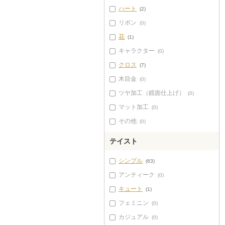
ハート
(2)
リボン
(0)
花
(1)
キャラクター
(0)
クロス
(7)
木目金
(0)
ツヤ加工（鏡面仕上げ）
(0)
マット加工
(0)
その他
(0)
テイスト
シンプル
(63)
アンティーク
(0)
キュート
(1)
フェミニン
(0)
カジュアル
(0)