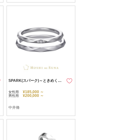
SPARK(スパーク)～ときめくふたり、まばゆい未来～
¥185,000 ～
女性用
¥200,000 ～
男性用
中井脩