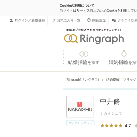
Cookieの利用について
当サイトはサービス向上のためCookieを利用して
ログイン／新規登録
お気に入り一覧
閲覧履歴
クチコミ投
結婚指輪
婚約指輪
を探す
を探
Ringraph(リングラフ)
結婚指輪（マリッ
中井脩
ナカイシュウ
セレクトショップ
4.7