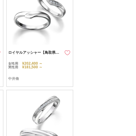
ロイヤルアッシャー【鳥取県のセレクトショップ】
¥202,400 ～
女性用
¥181,500 ～
男性用
中井脩