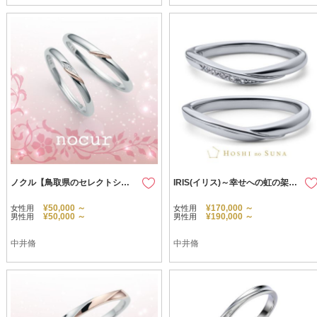
ノクル【鳥取県のセレクトショップ】
IRIS(イリス)～幸せへの虹の架け橋～
¥50,000 ～
¥170,000 ～
女性用
女性用
¥50,000 ～
¥190,000 ～
男性用
男性用
中井脩
中井脩