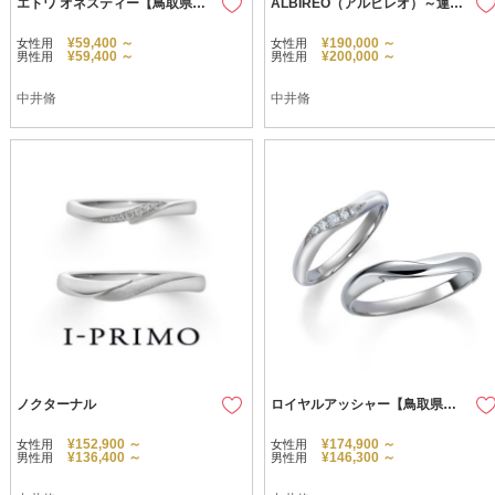
エトワ オネスティー【鳥取県のセレクトショップ】
ALBIREO（アルビレオ）～運命の重なり～
¥59,400 ～
¥190,000 ～
女性用
女性用
¥59,400 ～
¥200,000 ～
男性用
男性用
中井脩
中井脩
ノクターナル
ロイヤルアッシャー【鳥取県のセレクトショップ】
¥152,900 ～
¥174,900 ～
女性用
女性用
¥136,400 ～
¥146,300 ～
男性用
男性用