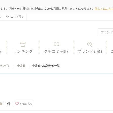
います。以降ページ遷移した場合は、Cookie利用に同意したことになります。
詳しくはこち
稿
エリア設定
ランキング
クチコミ
ブランド
す
を探す
を探す
ジリング）
中井脩
中井脩の結婚指輪一覧
11件
お気に入り