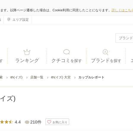
います。以降ページ遷移した場合は、Cookie利用に同意したことになります。
詳しくはこち
稿
エリア設定
ランキング
クチコミ
ブランド
す
を探す
を探す
検索
ith(イズ)
店舗一覧
ith(イズ) 大宮
カップルレポート
h(イズ)
4.4
210件
お気に入り