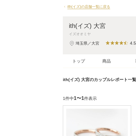
ith(イズ)の店舗一覧に戻る
ith(イズ) 大宮
イズオオミヤ
4.5
埼玉県／大宮
トップ
商品
ith(イズ) 大宮のカップルレポート一
1〜1
1件中
件表示