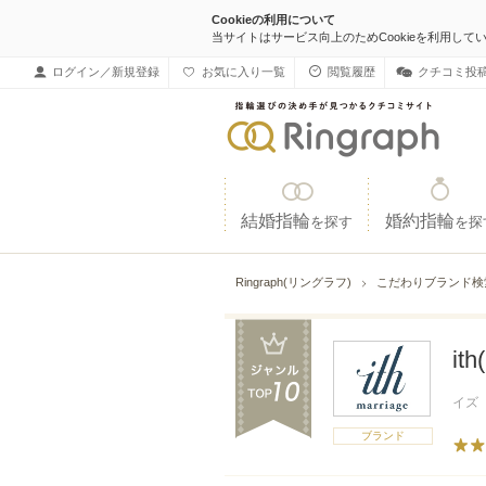
Cookieの利用について
当サイトはサービス向上のためCookieを利用して
ログイン／新規登録
お気に入り一覧
閲覧履歴
クチコミ投
結婚指輪
婚約指輪
を探す
を探
Ringraph(リングラフ)
こだわりブランド
it
イズ
ブランド