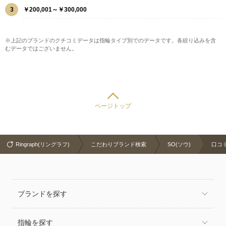
3
￥200,001～￥300,000
※上記のブランドのクチコミデータは指輪タイプ別でのデータです。各絞り込みを含
むデータではございません。
ページトップ
Ringraph(リングラフ)
こだわりブランド検索
SO(ソウ)
口コ
ブランドを探す
指輪を探す