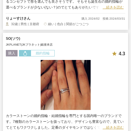
るコンセプトで形を選んでも良さそうです。 そもそも誕生石の婚約指輪が
選べるブランドが少ない(ない？)のでとてもありがたいです。 ロゴや名前も
…続きを読む
おしゃれで好感度高めです。
りょーすけさん
購入 2024/02
投稿 2024/03/31
32歳 | 男性 | 京都府
細い | 色白 | 関節がごつごつ
SO(ソウ)
JKPLANET(JKプラネット)銀座本店
4.3
購入
婚約指輪
カラーストーンの婚約指輪・結婚指輪を専門とする国内唯一のブランドで
す。7種類のカラーストーンを扱っており、デザインも豊富なので、見てい
てとてもワクワクしました。定番のダイヤモンドではなくて、ちょっと個性
…続きを読む