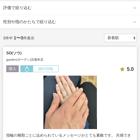
評価で絞り込む
性別や指のかたちで絞り込む
1〜3
3件中
件表示
SO(ソウ)
garden(ガーデン)京都本店
5.0
購入
婚約指輪
指輪の種類ごとに込められているメッセージがとても素敵です。 共感でき