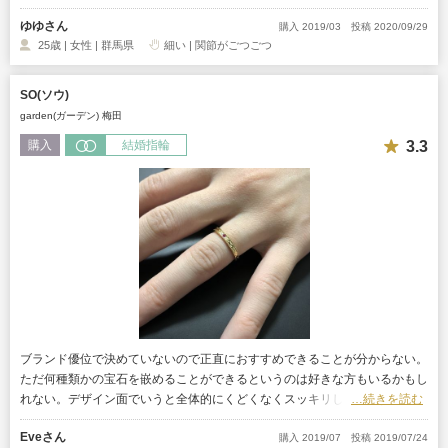
のある指輪にしたい方や、誕生石の指輪を探している方にもおすすめです。
ゆゆさん
購入 2019/03
投稿 2020/09/29
25歳 | 女性 | 群馬県
細い | 関節がごつごつ
SO(ソウ)
garden(ガーデン) 梅田
3.3
購入
結婚指輪
ブランド優位で決めていないので正直におすすめできることが分からない。
ただ何種類かの宝石を嵌めることができるというのは好きな方もいるかもし
れない。デザイン面でいうと全体的にくどくなくスッキリしていたと思う。
…続きを読む
Eveさん
購入 2019/07
投稿 2019/07/24