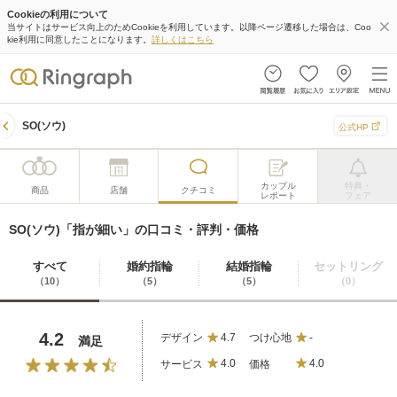
Cookieの利用について
当サイトはサービス向上のためCookieを利用しています。以降ページ遷移した場合は、Coo
kie利用に同意したことになります。
詳しくはこちら
SO(ソウ)
公式HP
カップル
特典・
商品
店舗
クチコミ
レポート
フェア
SO(ソウ)「指が細い」の口コミ・評判・価格
すべて
婚約指輪
結婚指輪
セットリング
（10）
（5）
（5）
（0）
4.2
デザイン
4.7
つけ心地
-
満足
サービス
4.0
価格
4.0