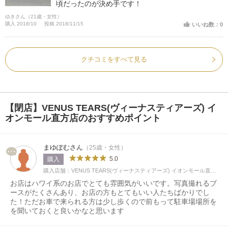
頃だったのが決め手です！
ゆきさん（21歳・女性）
購入 2018/10
投稿 2018/11/15
いいね数：0
クチコミをすべて見る
【閉店】VENUS TEARS(ヴィーナスティアーズ) イ
オンモール直方店のおすすめポイント
まゆぽむさん
（25歳・女性）
5.0
購入
購入店舗：VENUS TEARS(ヴィーナスティアーズ) イオンモール直方店
お店はハワイ系のお店でとても雰囲気がいいです。写真撮れるブ
ースがたくさんあり、お店の方もとてもいい人たちばかりでし
た！ただお車で来られる方は少し歩くので前もって駐車場場所を
を聞いておくと良いかなと思います