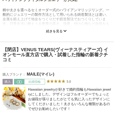
柄や太さを選べるセミオーダー式のハワイアンマリッジリング。一
般的にジュエリーの製作方法として用いられる鋳造製法とは違い、
金属を鍛え上げて地金をつくりだす鍛造製法でおつくりしていま
す。日常生活に耐えうる密度の高さ、強度、付け心地など自信をも
っておすすめできるこだわりのクオリティの高さを是非手に取って
続きを見る
お確かめください。また、オアフ島の工房で専門職人がひと彫りづ
つ心を込めて施す格式ある伝統の手彫りは、ふたりの一生もののリ
ングにふさわしい特別な輝きを放ちます。
【閉店】VENUS TEARS(ヴィーナスティアーズ) イ
オンモール直方店で購入・試着した指輪の新着クチ
コミ
MAILE(マイレ)
購入ブランド：
5.0
購入
結婚指輪
Hawaiian jewelryが好きで婚約指輪もHawaiian jewel
ryにしました。デザインはフルオーダーでちょっと
お値段が張りましたがとても気に入ったデザインに
してくださいました！太さもいろんな種類があるの
でぜひお勧めしたいです！