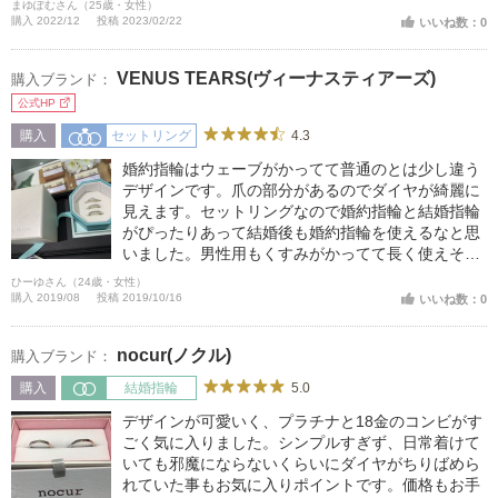
まゆぽむさん（25歳・女性）
購入 2022/12
投稿 2023/02/22
いいね数：0
VENUS TEARS(ヴィーナスティアーズ)
購入ブランド：
公式HP
4.3
購入
セットリング
婚約指輪はウェーブがかってて普通のとは少し違う
デザインです。爪の部分があるのでダイヤが綺麗に
見えます。セットリングなので婚約指輪と結婚指輪
がぴったりあって結婚後も婚約指輪を使えるなと思
いました。男性用もくすみがかってて長く使えそう
なデザインだと思います。
ひーゆさん（24歳・女性）
購入 2019/08
投稿 2019/10/16
いいね数：0
nocur(ノクル)
購入ブランド：
5.0
購入
結婚指輪
デザインが可愛いく、プラチナと18金のコンビがす
ごく気に入りました。シンプルすぎず、日常着けて
いても邪魔にならないくらいにダイヤがちりばめら
れていた事もお気に入りポイントです。価格もお手