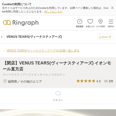
Cookieの利用について
【閉店】VENUS TEARS(ヴィーナスティアーズ) イオンモール直方店
当サイトはサービス向上のためCookieを利用しています。以降ページ遷移した場合は、Coo
kie利用に同意したことになります。
詳しくはこちら
クチコミ
VENUS TEARS(ヴィーナスティアーズ)
公式HP
VENUS TEARS(ヴィーナスティアーズ)の店舗一覧に戻る
【閉店】VENUS TEARS(ヴィーナスティアーズ) イオンモ
ール直方店
ヴィーナスティアーズイオンモールノウガタテン
4.8
3件
福岡県／その他のエリア
クチコミ