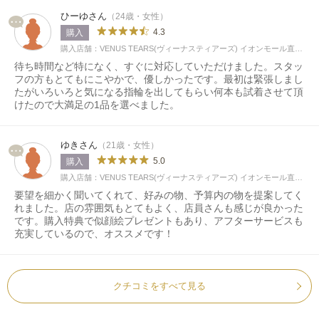
ひーゆさん
（24歳・女性）
4.3
購入
購入店舗：VENUS TEARS(ヴィーナスティアーズ) イオンモール直方店
待ち時間など特になく、すぐに対応していただけました。スタッ
フの方もとてもにこやかで、優しかったです。最初は緊張しまし
たがいろいろと気になる指輪を出してもらい何本も試着させて頂
けたので大満足の1品を選べました。
ゆきさん
（21歳・女性）
5.0
購入
購入店舗：VENUS TEARS(ヴィーナスティアーズ) イオンモール直方店
要望を細かく聞いてくれて、好みの物、予算内の物を提案してく
れました。店の雰囲気もとてもよく、店員さんも感じが良かった
です。購入特典で似顔絵プレゼントもあり、アフターサービスも
充実しているので、オススメです！
クチコミをすべて見る