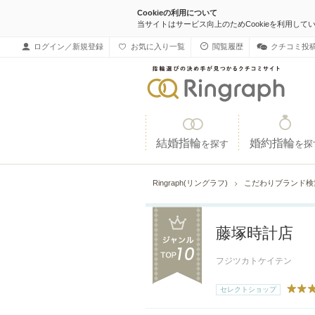
Cookieの利用について
当サイトはサービス向上のためCookieを利用して
ログイン／新規登録
お気に入り一覧
閲覧履歴
クチコミ投
結婚指輪
婚約指輪
を探す
を探
Ringraph(リングラフ)
こだわりブランド
藤塚時計店
フジツカトケイテン
セレクトショップ