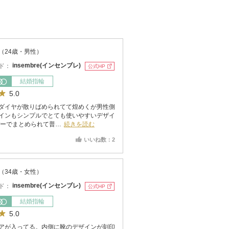
（24歳・男性）
ド：
insembre(インセンブレ)
公式HP
結婚指輪
5.0
ダイヤが散りばめられてて煌めくが男性側
インもシンプルでとても使いやすいデザイ
バーでまとめられて普…
続きを読む
いいね数：2
（34歳・女性）
ド：
insembre(インセンブレ)
公式HP
結婚指輪
5.0
アが入ってる。内側に靴のデザインが刻印