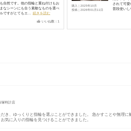
も自然です。他の指輪と重ね付けもお
されて可愛
購入｜2025年10月
まなシーンにも合う素敵なものを選べ
普段使いし
投稿｜2026年01月11日
ルですがとてもエ…
続きを読む
いいね数：1
藤塚時計店
ただき、ゆっくりと指輪を選ぶことができました。 急かすことや無理に
、お気に入りの指輪を見つけることができました。