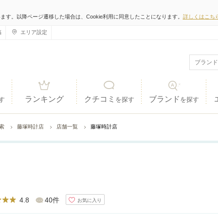
います。以降ページ遷移した場合は、Cookie利用に同意したことになります。
詳しくはこち
稿
エリア設定
ランキング
クチコミ
ブランド
す
を探す
を探す
検索
藤塚時計店
店舗一覧
藤塚時計店
4.8
40件
お気に入り