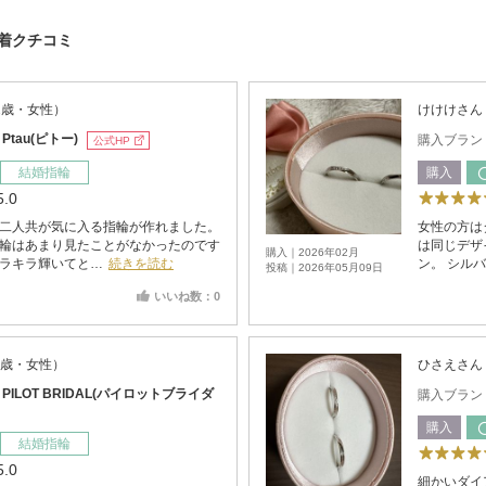
着クチコミ
2歳・女性）
けけけさん
：
Ptau(ピトー)
購入ブラン
公式HP
結婚指輪
購入
5.0
二人共が気に入る指輪が作れました。
女性の方は
輪はあまり見たことがなかったのです
は同じデザ
購入｜2026年02月
ラキラ輝いてと…
続きを読む
ン。 シル
投稿｜2026年05月09日
いいね数：0
36歳・女性）
ひさえさん
：
PILOT BRIDAL(パイロットブライダ
購入ブラン
購入
結婚指輪
5.0
細かいダイ