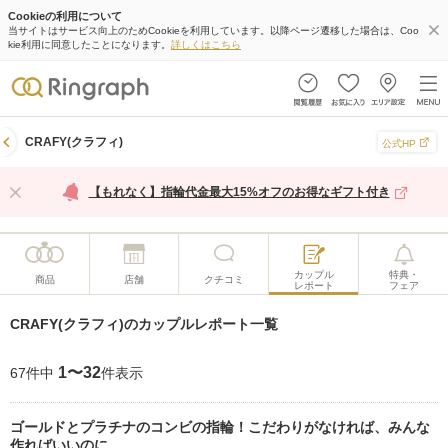
Cookieの利用について
当サイトはサービス向上のためCookieを利用しています。以降ページ遷移した場合は、Coo
kie利用に同意したことになります。
詳しくはこちら
CRAFY(クラフィ)
公式HP
【もれなく】指輪代金最大15%オフのお得なギフト付き
カップル
特典・
商品
店舗
クチコミ
レポート
フェア
CRAFY(クラフィ)のカップルレポート一覧
1〜32
67件中
件表示
ゴールドとプラチナのコンビの指輪！こだわりがなければ、みんな
作ればいいのに。