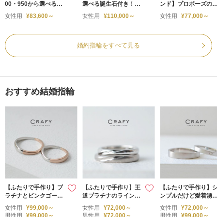
00・950から選べるプ
選べる誕生石付き！K
ンド】プロポーズの
ラチナの婚約指輪
18イエローゴールド
しいかたち 手作り婚
女性用
¥83,600～
女性用
¥110,000～
女性用
¥77,000～
手作り婚約指輪
約指輪
婚約指輪をすべて見る
おすすめ結婚指輪
【ふたりで手作り】プ
【ふたりで手作り】王
【ふたりで手作り】
ラチナとピンクゴール
道プラチナのライン彫
ンプルだけど愛着湧
ドのコンビネーション
り結婚指輪
手作り結婚指輪 K18
女性用
¥99,000～
女性用
¥72,000～
女性用
¥72,000～
ホワイト/プラチナ
男性用
¥99,000～
男性用
¥72,000～
男性用
¥99,000～