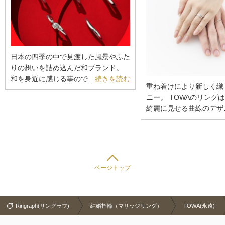
日本の四季の中で見渡した風景やふた
りの想いを詰め込んだ和ブランド。
和を身近に感じる事ので…
続きを読む
重ね着けにより新しく織
ニー。 TOWAのリング
綺麗に見せる曲線のデザ
ページトップ
Ringraph(リングラフ)
結婚指輪（マリッジリング）
TOWA(永遠)