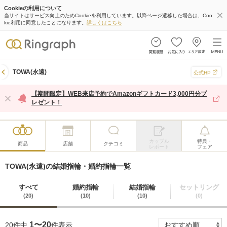
Cookieの利用について
当サイトはサービス向上のためCookieを利用しています。以降ページ遷移した場合は、Coo
kie利用に同意したことになります。
詳しくはこちら
TOWA(永遠)
公式HP
【期間限定】WEB来店予約でAmazonギフトカード3,000円分プ
レゼント！
カップル
特典・
商品
店舗
クチコミ
レポート
フェア
TOWA(永遠)の結婚指輪・婚約指輪一覧
すべて
婚約指輪
結婚指輪
セットリング
(20)
(10)
(10)
(0)
1〜20
20件中
件表示