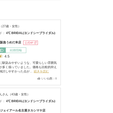
（27歳・女性）
ド：
4℃ BRIDAL(ヨンドシーブライダル)
阪急うめだ本店
公式HP
結婚指輪
4.5
に馴染みやすいような、可愛らしい雰囲気
が多く揃っていました。価格も比較的抑え
検討しやすかった点が…
続きを読む
いいね数：0
んさん（43歳・女性）
ド：
4℃ BRIDAL(ヨンドシーブライダル)
ジェイアール名古屋タカシマヤ店