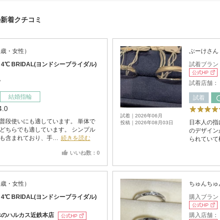
)の新着クチコミ
2歳・女性）
ぶーけさん
：
4℃ BRIDAL(ヨンドシーブライダル)
試着ブラン
公式HP
宮
試着店舗：
結婚指輪
試着
4.0
試着｜2026年06月
普段使いにも適しています。 単体で
日本人の指
投稿｜2026年08月03日
どちらでも適しています。 シンプル
のデザイン
も含まれており、手…
続きを読む
られていて
いいね数：0
2歳・女性）
ちゅんちゅ
：
4℃ BRIDAL(ヨンドシーブライダル)
購入ブラン
公式HP
購入店舗：
べのハルカス近鉄本店
公式HP