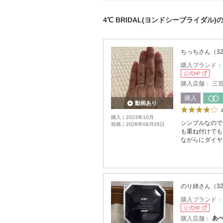
4℃ BRIDAL(ヨンドシーブライダル
ちっちさん（3
購入ブランド
公式HP
購入店舗：
三
購入
動画あり
購入｜2023年10月
シンプルなので
投稿｜2026年08月05日
も重ね付けでも
ながらにダイヤ
のり姉さん（3
購入ブランド
公式HP
購入店舗：
あ