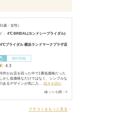
31歳・女性）
ド：
4℃ BRIDAL(ヨンドシーブライダル)
4℃ブライダル 横浜ランドマークプラザ店
婚約指輪
4.3
何件かお店を回った中で1番低価格だった
しかし低価格なだけではなく、シンプルな
のあるデザインが気に入…
続きを読む
いいね数：0
クチコミをもっと見る