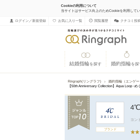
Cookieの利用について
当サイトはサービス向上のためCookieを利用して
ログイン／新規登録
お気に入り一覧
閲覧履歴
クチコミ投
結婚指輪
婚約指輪
を探す
を探
Ringraph(リングラフ)
婚約指輪（エンゲー
【50th Anniversary Collection】Aqua Loop 
4
ヨン
ブランド