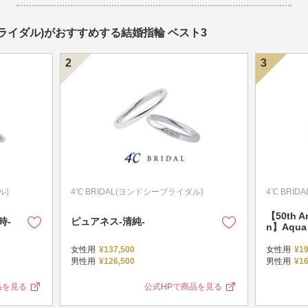
ーブライダル)がおすすめする結婚指輪 ベスト3
ル)
4℃ BRIDAL(ヨンドシーブライダル)
4℃ BRI
【50th An
時-
ピュアネス-清純-
n】Aqua
女性用
¥137,500
女性用
¥19
男性用
¥126,500
男性用
¥16
品を見る
公式HPで商品を見る