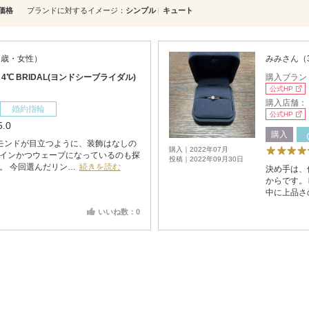
価格
ブランドに対するイメージ
シンプル
キュート
7歳・女性）
みみさん（
：
4℃ BRIDAL(ヨンドシーブライダル)
購入ブラン
公式HP
購入店舗：
婚約指輪
公式HP
5.0
購入
モンドが目立つように、装飾はなしの
購入｜2022年07月
インかつウェーブになっているのも探
投稿｜2022年09月30日
。 今回選んだリン…
続きを読む
決め手は、
からです。
中に上品さ
いいね数：0