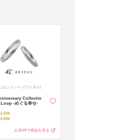
4℃ BRIDAL(ヨンドシーブラ
DAL(ヨンドシーブライダル)
4℃ BRIDAL(ヨンドシーブライダル)
niversary Collectio
ナチュラルグレース -あなたらし
 Loop -めぐる幸せ-
く-
婚約女性用
¥242,000～
2,500
結婚女性用
¥154,000
5,000
結婚男性用
¥137,500
公式HPで商品を見る
公式HPで商品を見る