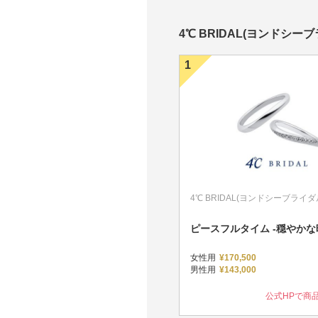
4℃ BRIDAL(ヨンドシ
℃ BRIDAL(ヨンドシーブライダル)
4℃ BRIDAL(ヨンドシーブライダ
クアソア -澄みわたる想い-
ピースフルタイム -穏やかな
女性用
¥170,500
性用
¥198,000～
男性用
¥143,000
公式HPで商品を見る
公式HPで商