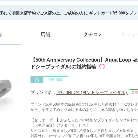
EBにて初回来店予約でご来店の上、ご成約の方に ギフトカード¥5,000をプ
品
店舗
クチコミ
カップ
【50th Anniversary Collection】Aqua Lo
ドシーブライダル)の婚約指輪
婚約指輪
ブランド名：
4℃ BRIDAL(ヨンドシーブライダル)
公式
ブランド誕生50周年の節目を記念し誕生した新素材『４℃プレ
かたちを変えてめぐり続ける水のように、その輝きは強くしなや
【セミオーダー】おふたりだけの特別なブライダルリングをお作
【《生涯保証》アフターサービス】
サイズ直し／磨き直し／刻印／型直し／爪作り直し／石留め直し
対象外)／コーティング加工／再つや消し加工※購入時、加工し