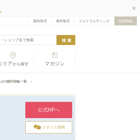
ら
国内挙式
海外挙式
フォトウエディング
結婚指輪
エリア
マガジン
から探す
ダル)の婚約指輪一覧
公式HPへ
クチコミ投稿