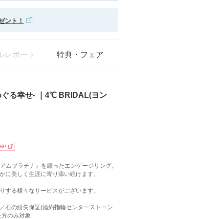
レゼント！
ルレポート
特典・フェア
op -めぐる幸せ- ｜4℃ BRIDAL(ヨン
HP
ミアムプラチナ』を纏ったエンゲージリング。
かに美しく生涯に寄り添い続けます。
りする様々なサービスがございます。
／石の紛失保証(婚約指輪センターストーン
た方のみ対象