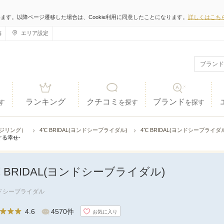
います。以降ページ遷移した場合は、Cookie利用に同意したことになります。
詳しくはこち
稿
エリア設定
ランキング
クチコミ
ブランド
す
を探す
を探す
ジリング）
4℃ BRIDAL(ヨンドシーブライダル)
4℃ BRIDAL(ヨンドシーブライ
-めぐる幸せ-
℃ BRIDAL(ヨンドシーブライダル)
ドシーブライダル
4.6
4570件
お気に入り