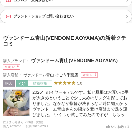
カタログ・資料がほしい
ブランド・ショップに問い合わせたい
ヴァンドーム青山(VENDOME AOYAMA)の新着クチ
コミ
ヴァンドーム青山(VENDOME AOYAMA)
購入ブランド：
公式HP
購入店舗：
ヴァンドーム青山 そごう千葉店
公式HP
5.0
購入
結婚指輪
2026年のイヤーモデルです。私と旦那はお互いに手
が大きめということで少し太めのリングを探してお
りました。なかなか指輪が決まらない時に知人から
ヴァンドーム青山さんの紹介を受け店舗まで足を運
びました。 いくつか試してみたのですが、ちらっと
見た時に目に入ったイヤーモデルに私が一目惚れを
にょまっちさん（23歳・女性）
しました。 付けてみると指が長めの私にはぴったり
購入 2026/06
投稿 2026/07/29
いいね数：1
でした！ 本当に気に入ったものが良かったので、こ