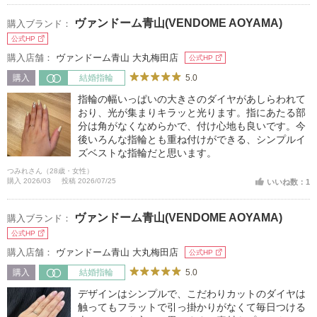
ちらの店舗で買えて良かったです！店員さんもとっ
ヴァンドーム青山(VENDOME AOYAMA)
購入ブランド：
ても丁寧でこちらの店舗が大好きになりました。
公式HP
購入店舗：
ヴァンドーム青山 大丸梅田店
公式HP
5.0
購入
結婚指輪
指輪の幅いっぱいの大きさのダイヤがあしらわれて
おり、光が集まりキラッと光ります。指にあたる部
分は角がなくなめらかで、付け心地も良いです。今
後いろんな指輪とも重ね付けができる、シンプルイ
ズベストな指輪だと思います。
つみれさん（28歳・女性）
購入 2026/03
投稿 2026/07/25
いいね数：1
ヴァンドーム青山(VENDOME AOYAMA)
購入ブランド：
公式HP
購入店舗：
ヴァンドーム青山 大丸梅田店
公式HP
5.0
購入
結婚指輪
デザインはシンプルで、こだわりカットのダイヤは
触ってもフラットで引っ掛かりがなくて毎日つける