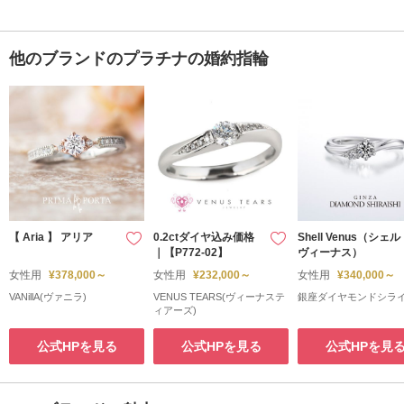
他のブランドのプラチナの婚約指輪
【 Aria 】 アリア
0.2ctダイヤ込み価格
Shell Venus（シェル
｜【P772-02】
ヴィーナス）
女性用
¥378,000～
女性用
¥232,000～
女性用
¥340,000～
VANillA(ヴァニラ)
VENUS TEARS(ヴィーナステ
銀座ダイヤモンドシラ
ィアーズ)
公式HPを見る
公式HPを見る
公式HPを見