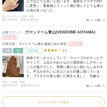
上ではとても良いと思います。素材をプラチナ997
に変更し、重量感とフィット感が増してとても着け
心地が良くなった。
みっちょんさん（33歳・女性）
購入 2026/06
投稿 2026/07/22
いいね数：0
ヴァンドーム青山(VENDOME AOYAMA)
試着ブランド：
公式HP
試着店舗：
ヴァンドーム青山 阪急うめだ本店
公式HP
3.5
試着
結婚指輪
細身ですっきりとしていて、ウェーブのかかったデ
ザインで、上品さがありながら普段使いしやすいと
ころが魅力でした。実際に着けると指になじみやす
く、手元がきれいに見えた点も印象に残っていま
す。プラチナの落ち着いた輝きも美しく、年齢を重
ねても長く使いやすい指輪だと感じました。
樹さん（26歳・男性）
試着 2026/05
投稿 2026/07/20
いいね数：0
クチコミをすべて見る