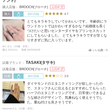
アント)
購入店舗：
BROOCH(ブローチ)
公式HP
4.7
購入
婚約指輪
とてもキラキラしていてかわいいです。 年齢的にラ
ウンドカットではかわいすぎるかな？結婚後も長く
つけたいと思いセンターダイヤをプリンセスカット
にしてもらいました。 とてもキラキラですが甘くな
りすぎずに気に入っています。
めいさん（34歳・女性）
購入 2021/11
投稿 2025/04/29
いいね数：0
TASAKI(タサキ)
試着ブランド：
試着店舗：
BROOCH(ブローチ)
公式HP
3.0
試着
婚約指輪
ダイヤモンドのエタニティリングが欲しかったの
で、スタッフさんに伝えるとおすすめしてもらった
ハーフのエタニティリングです。日常使いできるよ
うな細さのデザインで、気兼ねなく使えそうでし
た。重ね付けも良さそうです。
kamomeさん（31歳・女性）