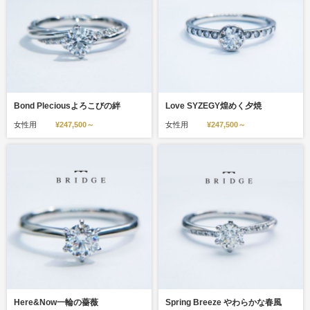
Bond Pleciousよろこびの絆
Love SYZEGY煌めく夕焼
女性用
¥247,500～
女性用
¥247,500～
Here&Now一輪の薔薇
Spring Breeze やわらかな春風