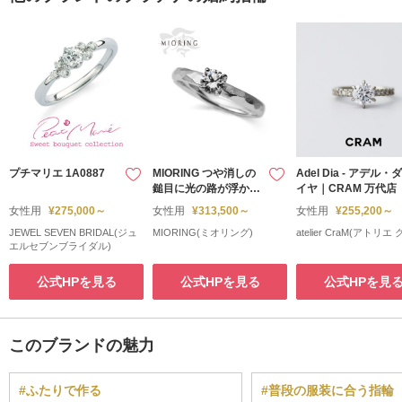
プチマリエ 1A0887
MIORING つや消しの
Adel Dia - アデル・ダ
鎚目に光の路が浮かぶ
イヤ｜CRAM 万代店
婚約指輪 浮月-うつき-
女性用
¥275,000～
女性用
¥313,500～
女性用
¥255,200～
JEWEL SEVEN BRIDAL(ジュ
MIORING(ミオリング)
atelier CraM(アトリエ
エルセブンブライダル)
公式HPを見る
公式HPを見る
公式HPを見
このブランドの魅力
#ふたりで作る
#普段の服装に合う指輪