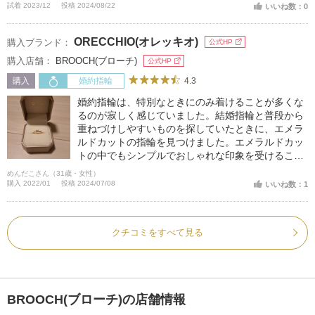
試着 2023/12
投稿 2024/08/22
いいね数：0
ORECCHIO(オレッキオ)
購入ブランド：
公式HP
購入店舗：
BROOCH(ブローチ)
公式HP
4.3
購入
婚約指輪
婚約指輪は、特別なときにのみ着けることが多くな
るのが寂しく感じていました。結婚指輪と普段から
重ねづけしやすいものを探していたときに、エメラ
ルドカットの指輪を見つけました。エメラルドカッ
トの中でもシンプルでおしゃれな印象を受けるこの
指輪を選びました。ダイヤモンドも透明感があって
めんだこさん（31歳・女性）
きれいです。
購入 2022/01
投稿 2024/07/08
いいね数：1
クチコミをすべて見る
BROOCH(ブローチ)の店舗情報