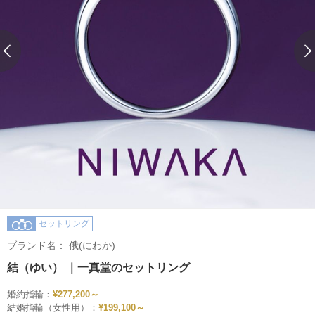
セットリング
ブランド名：
俄(にわか)
結（ゆい） ｜一真堂のセットリング
婚約指輪：
¥277,200～
結婚指輪（女性用）：
¥199,100～