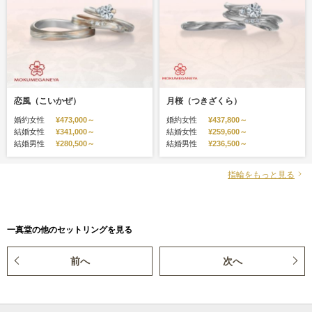
恋風（こいかぜ）
月桜（つきざくら）
婚約女性
¥473,000～
婚約女性
¥437,800～
結婚女性
¥341,000～
結婚女性
¥259,600～
結婚男性
¥280,500～
結婚男性
¥236,500～
指輪をもっと見る
一真堂の他のセットリングを見る
前へ
次へ