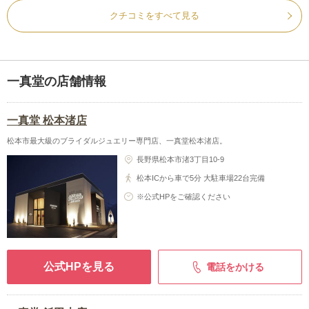
クチコミをすべて見る
一真堂の店舗情報
一真堂 松本渚店
松本市最大級のブライダルジュエリー専門店、一真堂松本渚店。
長野県松本市渚3丁目10-9
松本ICから車で5分 大駐車場22台完備
※公式HPをご確認ください
公式HPを見る
電話をかける