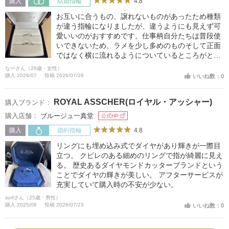
4.8
購入
結婚指輪
お互いに合うもの、譲れないものがあったため種類
が違う指輪になりましたが、違うようにも見えず可
愛いいのがおすすめです。仕事柄自分たちは普段使
いできないため、ラメを少し多めのものそして正面
ではなく横に流れるようについているところがとて
も可愛いと思いました。また、男性側もシンプルか
なーさん（26歳・女性）
つウェーブを少し入れる面白さが他の人と違うもの
購入 2026/07
投稿 2026/07/26
いいね数：0
としてつけられると思いました。
ROYAL ASSCHER(ロイヤル・アッシャー)
購入ブランド：
購入店舗：
ブルージュ一真堂
公式HP
4.8
購入
婚約指輪
リングにも埋め込み式でダイヤがあり輝きが一際目
立つ。 クビレのある細めのリングで指が綺麗に見え
る。 歴史あるダイヤモンドカッターブランドという
ことでダイヤの輝きが美しい。 アフターサービスが
充実していて購入時の不安が少ない。
surfさん（25歳・男性）
購入 2025/06
投稿 2026/07/23
いいね数：0