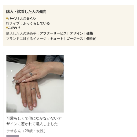
購入・試着した人の傾向
パーソナルスタイル
指タイプ
ふっくらしている
こだわり
購入した人の決め手
アフターサービス
デザイン
価格
ブランドに対するイメージ
キュート
ゴージャス
個性的
可愛らしくて他になかなかないデ
ザインに惹かれて購入しました ス
トレートラインが自分の指には合
テオさん（29歳・女性）
っていて良かったです 男性側もシ