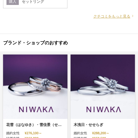
購入
セットリング
ンプルではありながらも、ちょっ
としたデザインが気に入っていま
す 毎日つけて幸せを実感していき
クチコミをもっと見る
たいと思います
ブランド・ショップのおすすめ
花雪（はなゆき）・雪佳景（せっかけい）
木洩日・せせらぎ
婚約女性
¥276,100～
婚約女性
¥288,200～