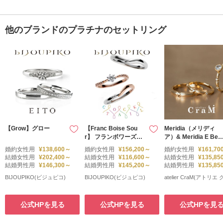
他のブランドのプラチナのセットリング
【Grow】グロー
【Franc Boise Sou
Meridia（メリディ
r】 フランボワーズサ
ア）& Meridia E Bez
ワー
el（メリディア エン
婚約女性用
¥138,600～
婚約女性用
¥156,200～
婚約女性用
¥161,70
ゲージ ベゼル）
結婚女性用
¥202,400～
結婚女性用
¥116,600～
結婚女性用
¥135,85
結婚男性用
¥146,300～
結婚男性用
¥145,200～
結婚男性用
¥135,85
BIJOUPIKO(ビジュピコ)
BIJOUPIKO(ビジュピコ)
atelier CraM(アトリエ
公式HPを見る
公式HPを見る
公式HPを見