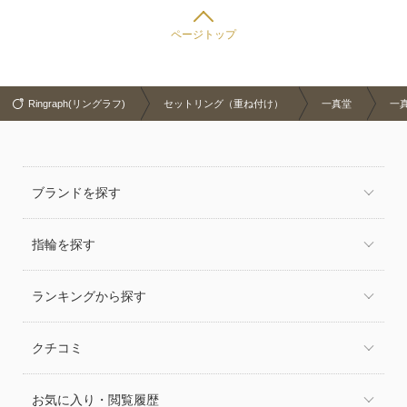
ページトップ
Ringraph(リングラフ)
セットリング（重ね付け）
一真堂
一
ブランドを探す
指輪を探す
ランキングから探す
クチコミ
お気に入り・閲覧履歴