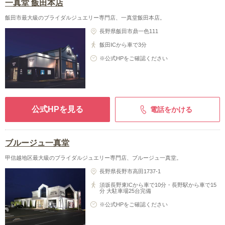
一真堂 飯田本店
飯田市最大級のブライダルジュエリー専門店、一真堂飯田本店。
長野県飯田市鼎一色111
飯田ICから車で3分
※公式HPをご確認ください
公式HPを見る
電話をかける
ブルージュ一真堂
甲信越地区最大級のブライダルジュエリー専門店、ブルージュ一真堂。
長野県長野市高田1737-1
須坂長野東ICから車で10分・長野駅から車で15
分 大駐車場25台完備
※公式HPをご確認ください