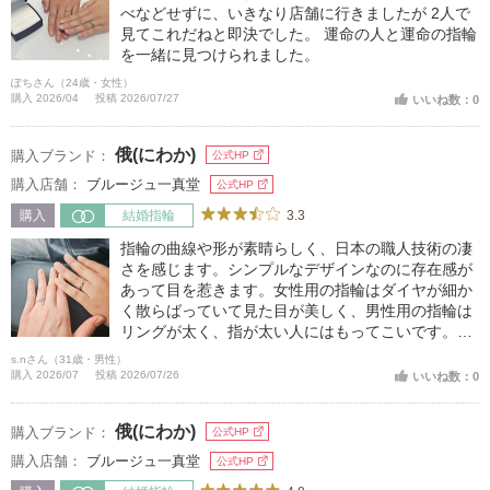
べなどせずに、いきなり店舗に行きましたが 2人で
見てこれだねと即決でした。 運命の人と運命の指輪
を一緒に見つけられました。
ぽちさん（24歳・女性）
購入 2026/04
投稿 2026/07/27
いいね数：0
俄(にわか)
購入ブランド：
公式HP
購入店舗：
ブルージュ一真堂
公式HP
3.3
購入
結婚指輪
指輪の曲線や形が素晴らしく、日本の職人技術の凄
さを感じます。シンプルなデザインなのに存在感が
あって目を惹きます。女性用の指輪はダイヤが細か
く散らばっていて見た目が美しく、男性用の指輪は
リングが太く、指が太い人にはもってこいです。細
いタイプもあります。
s.nさん（31歳・男性）
購入 2026/07
投稿 2026/07/26
いいね数：0
俄(にわか)
購入ブランド：
公式HP
購入店舗：
ブルージュ一真堂
公式HP