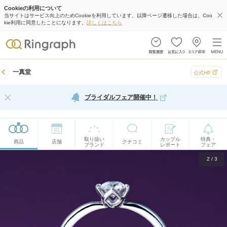
Cookieの利用について
当サイトはサービス向上のためCookieを利用しています。以降ページ遷移した場合は、Coo
kie利用に同意したことになります。
詳しくはこちら
一真堂
公式HP
ブライダルフェア開催中！
取り扱い
カップル
特典・
商品
店舗
クチコミ
ブランド
レポート
フェア
2
/
3