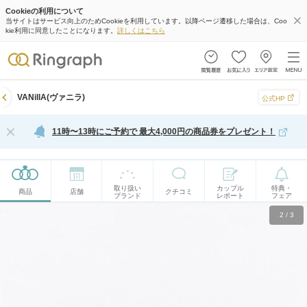
Cookieの利用について
当サイトはサービス向上のためCookieを利用しています。以降ページ遷移した場合は、Coo
kie利用に同意したことになります。
詳しくはこちら
VANillA(ヴァニラ)
公式HP
11時〜13時にご予約で 最大4,000円の商品券をプレゼント！
取り扱い
カップル
特典・
商品
店舗
クチコミ
ブランド
レポート
フェア
2
/
3