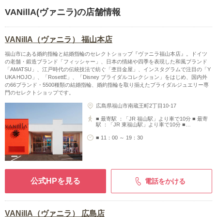
VANillA(ヴァニラ)の店舗情報
VANillA（ヴァニラ） 福山本店
福山市にある婚約指輪と結婚指輪のセレクトショップ『ヴァニラ福山本店』。ドイツ
の老舗・鍛造ブランド「フィッシャー」、日本の情緒や四季を表現した和風ブランド
「AMATSU」、江戸時代の伝統技法で紡ぐ「杢目金屋」、インスタグラムで注目の「Y
UKA HOJO」、「RosettE」、「Disney ブライダルコレクション」をはじめ、国内外
の66ブランド・5500種類の結婚指輪、婚約指輪を取り揃えたブライダルジュエリー専
門のセレクトショップです。
広島県福山市南蔵王町2丁目10-17
■ 最寄駅 ：「JR 福山駅」より車で10分 ■ 最寄
駅 ：「JR 東福山駅」より車で10分 ■…
■ 11：00 ～ 19：30
公式HPを見る
電話をかける
VANillA（ヴァニラ） 広島店