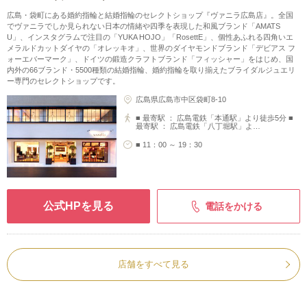
広島・袋町にある婚約指輪と結婚指輪のセレクトショップ『ヴァニラ広島店』。全国
でヴァニラでしか見られない日本の情緒や四季を表現した和風ブランド「AMATS
U」、インスタグラムで注目の「YUKA HOJO」「RosettE」、個性あふれる四角いエ
メラルドカットダイヤの「オレッキオ」、世界のダイヤモンドブランド「デビアス フ
ォーエバーマーク」、ドイツの鍛造クラフトブランド「フィッシャー」をはじめ、国
内外の66ブランド・5500種類の結婚指輪、婚約指輪を取り揃えたブライダルジュエリ
ー専門のセレクトショップです。
広島県広島市中区袋町8-10
■ 最寄駅 ： 広島電鉄「本通駅」より徒歩5分 ■
最寄駅 ： 広島電鉄「八丁堀駅」よ…
■ 11：00 ～ 19：30
公式HPを見る
電話をかける
店舗をすべて見る