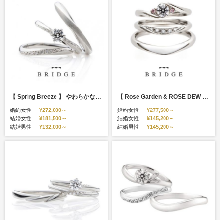
【 Spring Breeze 】 やわらかな春風
【 Rose Garden & ROSE DEW 】 薔薇のアーチ & ライオンの橋
婚約女性
¥272,000～
婚約女性
¥277,500～
結婚女性
¥181,500～
結婚女性
¥145,200～
結婚男性
¥132,000～
結婚男性
¥145,200～