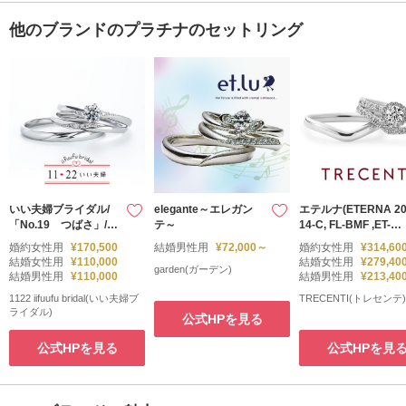
他のブランドのプラチナのセットリング
いい夫婦ブライダル/
elegante～エレガン
エテルナ(ETERNA 2
「No.19 つばさ」/婚
テ～
14-C, FL-BMF ,ET-SH
約指輪＆結婚指輪
B)
婚約女性用
¥170,500
結婚男性用
¥72,000～
婚約女性用
¥314,60
結婚女性用
¥110,000
結婚女性用
¥279,40
garden(ガーデン)
結婚男性用
¥110,000
結婚男性用
¥213,40
1122 iifuufu bridal(いい夫婦ブ
TRECENTI(トレセンテ)
ライダル)
公式HPを見る
公式HPを見る
公式HPを見