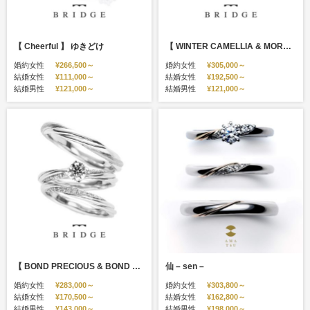
【 Cheerful 】 ゆきどけ
【 WINTER CAMELLIA & MORNING WAVE 】 運命の花 & つむぎ
婚約女性
¥266,500～
婚約女性
¥305,000～
結婚女性
¥111,000～
結婚女性
¥192,500～
結婚男性
¥121,000～
結婚男性
¥121,000～
【 BOND PRECIOUS & BOND FOREVER 】 よろこびの絆 & 永遠の絆
仙 – sen –
婚約女性
¥283,000～
婚約女性
¥303,800～
結婚女性
¥170,500～
結婚女性
¥162,800～
結婚男性
¥143,000～
結婚男性
¥198,000～