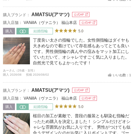
長時間着けても快適な着け心地が魅力。流行に左右
されないデザインなので、一生の思い出に寄り添
AMATSU(アマツ)
購入ブランド：
公式HP
い、毎日身に着けたくなる特別な一本です。
購入店舗：
VANillA（ヴァニラ） 福山本店
公式HP
5.0
購入
結婚指輪
丁度良い太さの指輪でした。女性側指輪はダイヤも
大きめなので着けていて存在感もあってとても良い
です。男性側指輪の真ん中の窪みをマット加工にし
ていただいて、オシャレですごく気に入りました。
自然光で見てもよかったです！
あーさん（26歳・女性）
購入 2026/08
投稿 2026/08/02
いいね数：1
AMATSU(アマツ)
購入ブランド：
公式HP
購入店舗：
VANillA（ヴァニラ） 福山本店
公式HP
5.0
購入
結婚指輪
槌目の加工が素敵で、普段の服装とも馴染む指輪だ
ったため購入を決定しました！ シンプルだけどオシ
ャレな雰囲気がお気に入りです。 男性がつけても似
合うデザインなのがお気に入りポイントです。ゴー