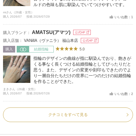
ルドの色味も肌に馴染んでいてつけやすいです。
miさん（26歳・女性）
購入 2026/07
投稿 2026/07/29
いいね数：1
AMATSU(アマツ)
購入ブランド：
公式HP
購入店舗：
VANillA（ヴァニラ） 福山本店
公式HP
5.0
購入
結婚指輪
指輪のデザインの曲線が指に馴染んでおり、飽きが
くる事なく長くつける結婚指輪としてぴったりだと
思う。また、デザインの変更や刻印もできたのでよ
り一層自分たちだけの世界に一つのだけの結婚指輪
を作ることができた。
まきさん（26歳・女性）
購入 2026/07
投稿 2026/07/26
いいね数：2
クチコミをすべて見る