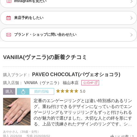
instagramを見たい
来店予約をしたい
ブランド・ショップに問い合わせたい
VANillA(ヴァニラ)の新着クチコミ
PAVEO CHOCOLAT(パヴェオショコラ)
購入ブランド：
購入店舗：
VANillA（ヴァニラ） 福山本店
公式HP
5.0
購入
婚約指輪
定番のエンゲージリングとは違い特別感のあるリン
グ。重ね付けできるデザインになっているのでエン
ゲージリングもマリッジリングもずっと付けられる
のが魅力的で選びました。大切な人との絆を形にす
る、上品で洗練されたデザインのリングです。シン
プルながらも存在感があり、普段使いから特別な日
あやかさん（39歳・女性）
まで幅広く活躍します。肌になじむ美しい輝きと、
購入 2026/08
投稿 2026/08/02
いいね数：1