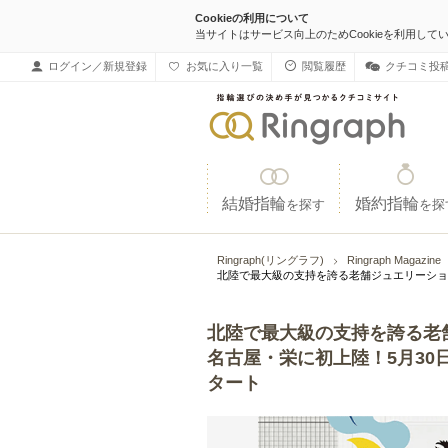
Cookieの利用について
当サイトはサービス向上のためCookieを利用して
ログイン／新規登録
お気に入り一覧
閲覧履歴
クチコミ投
結婚指輪
婚約指輪
を探す
を探
Ringraph(リングラフ)
Ringraph Magazine
北陸で最大級の支持を誇る老舗ジュエリーショップ
北陸で最大級の支持を誇る老舗ジ
名古屋・栄に初上陸！5月3
タート