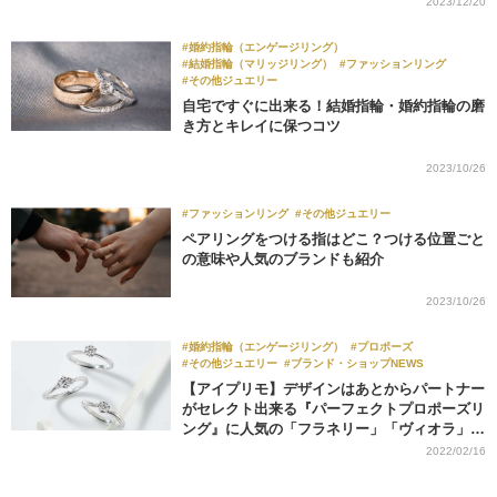
2023/12/20
#婚約指輪（エンゲージリング）
#結婚指輪（マリッジリング）
#ファッションリング
#その他ジュエリー
自宅ですぐに出来る！結婚指輪・婚約指輪の磨
き方とキレイに保つコツ
2023/10/26
#ファッションリング
#その他ジュエリー
ペアリングをつける指はどこ？つける位置ごと
の意味や人気のブランドも紹介
2023/10/26
#婚約指輪（エンゲージリング）
#プロポーズ
#その他ジュエリー
#ブランド・ショップNEWS
【アイプリモ】デザインはあとからパートナー
がセレクト出来る『パーフェクトプロポーズリ
ング』に人気の「フラネリー」「ヴィオラ」が
登場
2022/02/16