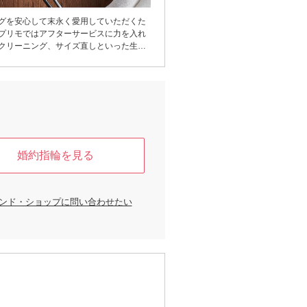
グを安心して末永く愛用していただくた
プリモではアフターサービスに力を入れ
クリーニング、サイズ直しといった生涯
ナンスに加え、会費無料のメンバーシッ
では2点目購入の際の特典や、万が一紛
の「デザイン再現サポート」もご用意。
ービスを考えた際に、サービス内容の充
ろん、近くに店舗がありアフターサービ
すい環境もとても大切。アイプリモは47
展開しているので、 将来引っ越した場合
でも最寄りの店舗でメンテナンスが可能
婚約指輪を見る
プリモは購入後も、末長くおふたりを見
す。
ンド・ショップに問い合わせたい