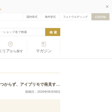
ら
国内挙式
海外挙式
フォトウエディング
結婚指輪
エリア
マガジン
から探す
私の指輪はプラチナで幅3mm程度、ダイヤ3個付…
投稿日：2026年06月08日