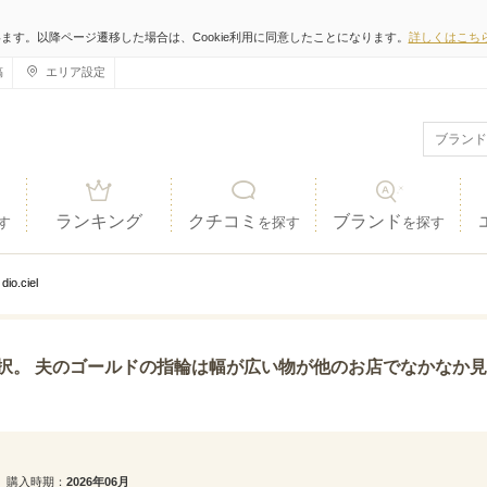
います。以降ページ遷移した場合は、Cookie利用に同意したことになります。
詳しくはこち
稿
エリア設定
ランキング
クチコミ
ブランド
す
を探す
を探す
dio.ciel
の指輪は幅が広い物が他のお店でなかなか見つからず、アイプリモで発見することができました。 また、
購入時期
2026年06月