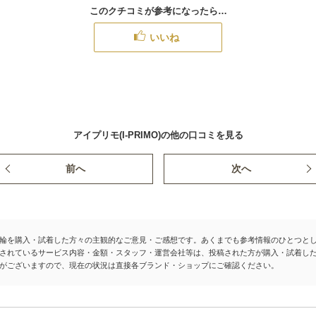
このクチコミが参考になったら…
いいね
アイプリモ(I-PRIMO)の他の口コミを見る
前へ
次へ
輪を購入・試着した方々の主観的なご意見・ご感想です。あくまでも参考情報のひとつと
されているサービス内容・金額・スタッフ・運営会社等は、投稿された方が購入・試着し
がございますので、現在の状況は直接各ブランド・ショップにご確認ください。