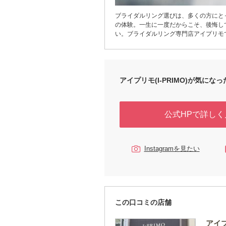
ブライダルリング選びは、多くの方にと
の体験。一生に一度だからこそ、後悔し
い。ブライダルリング専門店アイプリモ
日・何十年先も一生身に着けていく大切
ルリング選びに重要となるポイントを専
なスタッフが丁寧にご提案いたします。
ダルリングにも、洋服と同じように、「
合わない」があることは意外と知られて
アイプリモ(I-PRIMO)が気になった
「パーソナルハンド診断®」はジュエリ
ネーターの資格を持つプロが、あなたの
分析。“最もしっくりくる指輪”への近道
公式HPで詳しく
ます。アイプリモは「最初に訪れてよか
っていただくための充実のサービスと品
ちしております。まずは、お近くのアイ
来店ください。
Instagramを見たい
この口コミの店舗
アイプ