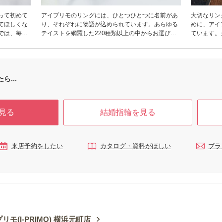
って初めて
アイプリモのリングには、ひとつひとつに名前があ
大切なリン
てほしくな
り、それぞれに物語が込められています。あらゆる
めに、アイ
では、毎
テイストを網羅した220種類以上の中からお選びい
ています。
なブライダ
ただくことができ、そのすべてに繊細なフィット
無料メンテ
門知識豊富
感、日常使いできる丈夫さ、時を経ても飽きること
プサービス
 実はブライ
のない普遍性、そしてずっと胸に刻まれるストーリ
失した場合
似合う、似
ーが込められています。もちろんダイヤモンドは専
アフターサ
いません。
門店ならではのクオリティ。似合う指輪がわかる
実度はもち
ら...
ーコーディ
「パーソナルハンド診断®」もアイプリモだけ。メ
スを受けや
手の特徴を
ンテナンスは生涯無料、ずっと安心です。
都道府県で
をご案内し
にも、いつ
見る
結婚指輪を見る
った」と思
です。アイ
揃えでお待
守り続けま
プリモへご
来店予約をしたい
カタログ・資料がほしい
ブラ
リモ(I-PRIMO) 横浜元町店