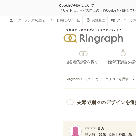
Cookieの利用について
当サイトはサービス向上のためCookieを利用して
ログイン／新規登録
お気に入り一覧
閲覧履歴
クチコミ投
結婚指輪
婚約指輪
を探す
を探
Ringraph(リングラフ)
クチコミを探す
夫婦で別々のデザインを選択。 夫のゴールド
dio.cielさん
購入時
38歳
女性
神奈川県