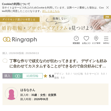
Cookieの利用について
当サイトはサービス向上のためCookieを利用しています。以降ページ遷移した場合は、Coo
kie利用に同意したことになります。
詳しくはこちら
購入
2026/06
投稿
2026/06/13
丁寧な作りで頑丈なのが伝わってきます。 デザインも好み
に合わせてカスタムすることができるので自分好みにする
ことができました！ 自分のイメージ…
デザイン
5.0
つけ心地
5.0
サービス
5.0
5.0
購入
結婚指輪
価格
5.0
はるなさん
購入時
35歳
女性
佐賀県
購入時期
2026年06月