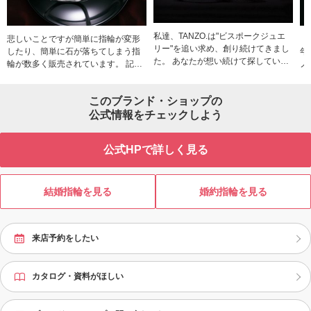
私達、TANZO.は"ビスポークジュエ
悲しいことですが簡単に指輪が変形
「
リー"を追い求め、創り続けてきまし
したり、簡単に石が落ちてしまう指
年
た。 あなたが想い続けて探している
輪が数多く販売されています。 記念
ノの
結婚指輪、婚約指輪。私達ならきっ
の指輪が簡単に壊れてしまうのは悲
大
と創れます。
しいですよね。 プラチナや金は非常
チ
このブランド・ショップの
に貴重な金属ですが、決して硬い金
属ではありません。 そんな柔らかい
公式情報をチェックしよう
プラチナや金をハンマーで鍛えるこ
とで加工硬化を起こし硬く強固にす
公式HPで詳しく見る
る製法があります。 それが「鍛造
（たんぞう）」です。TANZOはお客
様が一生安心して身に付けられる指
輪をご提供するために、 全てを「鍛
結婚指輪を見る
婚約指輪を見る
造（たんぞう）」で製造しておりま
す。
来店予約をしたい
カタログ・資料がほしい