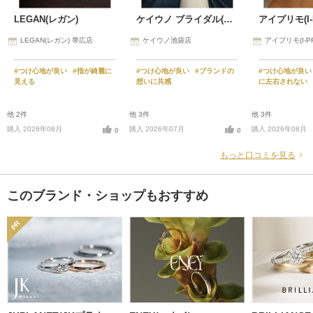
LEGAN(レガン)
ケイウノ ブライダル(K.UNO BRIDAL)
アイプリモ(I-
LEGAN(レガン) 帯広店
ケイウノ池袋店
アイプリモ(I-P
#つけ心地が良い
#指が綺麗に
#つけ心地が良い
#ブランドの
#つけ心地が良
見える
想いに共感
に左右されない
他 2件
他 3件
他 3件
購入 2026年08月
購入 2026年07月
購入 2026年08月
0
0
もっと口コミを見る
このブランド・ショップもおすすめ