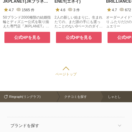
JKPLANET(JKプラネット)
ENEY(エネイ)
4.7
1565
件
4.6
3
件
4.7
672
50ブランド2000種類の結婚指
2人の新しい始まりに。生まれ
オーダーメイド
輪とディズニー公式を取り揃
たての、まだ誰の手にも渡っ
り ふたりだけ
えた専門店『JKPLANET』。
たことのない0ベースのダイヤ
ュエリー
銀座・表参道原宿・上野御徒
モンドで。
町・横浜・大宮・大阪梅田・
公式HPを見る
公式HPを見る
公式H
京都・名古屋栄・福岡天神・
熊本・宮崎・鹿児島で展開
中。
ページトップ
Ringraph(リングラフ)
クチコミを探す
しゃとし
ブランドを探す