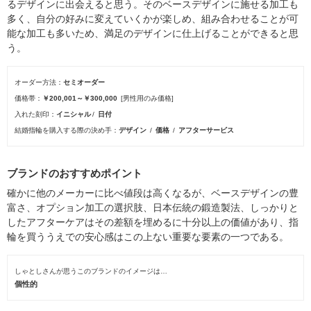
るデザインに出会えると思う。そのベースデザインに施せる加工も
多く、自分の好みに変えていくかが楽しめ、組み合わせることが可
能な加工も多いため、満足のデザインに仕上げることができると思
う。
オーダー方法
セミオーダー
価格帯
￥200,001～￥300,000
[男性用のみ価格]
入れた刻印
イニシャル
日付
結婚指輪を購入する際の決め手
デザイン
価格
アフターサービス
ブランドのおすすめポイント
確かに他のメーカーに比べ値段は高くなるが、ベースデザインの豊
富さ、オプション加工の選択肢、日本伝統の鍛造製法、しっかりと
したアフターケアはその差額を埋めるに十分以上の価値があり、指
輪を買ううえでの安心感はこの上ない重要な要素の一つである。
しゃとしさんが思うこのブランドのイメージは…
個性的