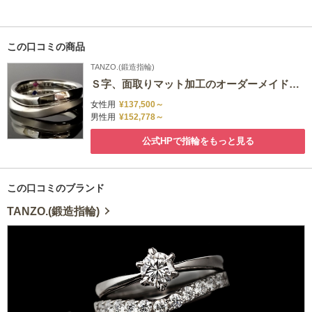
この口コミの商品
TANZO.(鍛造指輪)
Ｓ字、面取りマット加工のオーダーメイド結婚指輪
女性用
¥137,500～
男性用
¥152,778～
公式HPで指輪をもっと見る
この口コミのブランド
TANZO.(鍛造指輪)