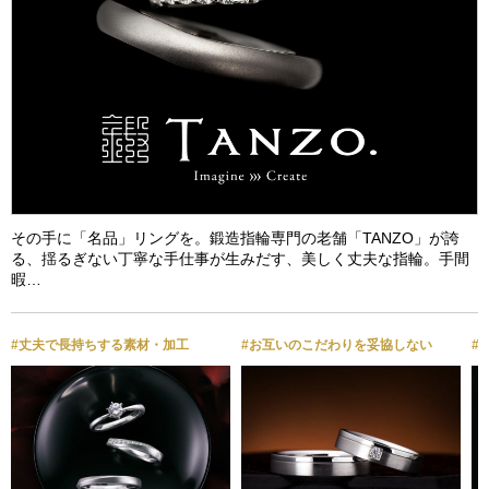
その手に「名品」リングを。鍛造指輪専門の老舗「TANZO」が誇
る、揺るぎない丁寧な手仕事が生みだす、美しく丈夫な指輪。手間
暇…
#丈夫で長持ちする素材・加工
#お互いのこだわりを妥協しない
#