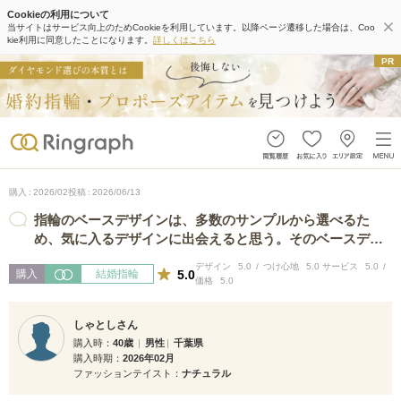
Cookieの利用について
当サイトはサービス向上のためCookieを利用しています。以降ページ遷移した場合は、Coo
kie利用に同意したことになります。
詳しくはこちら
購入
2026/02
投稿
2026/06/13
指輪のベースデザインは、多数のサンプルから選べるた
め、気に入るデザインに出会えると思う。そのベースデザ
インに施せる加工も多く、自分の好みに…
デザイン
5.0
つけ心地
5.0
サービス
5.0
5.0
購入
結婚指輪
価格
5.0
しゃとしさん
購入時
40歳
男性
千葉県
購入時期
2026年02月
ファッションテイスト
ナチュラル