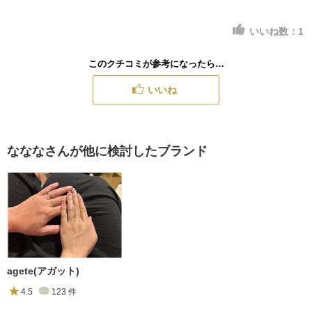
いいね数：
1
このクチコミが参考になったら…
いいね
なななさんが他に検討したブランド
agete(アガット)
4.5
123
件