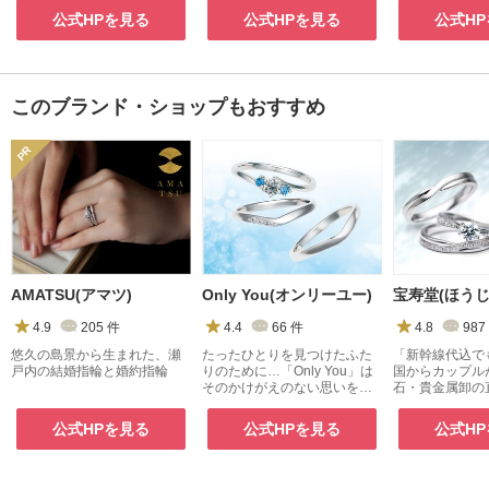
公式HPを見る
公式HPを見る
公式H
このブランド・ショップもおすすめ
AMATSU(アマツ)
Only You(オンリーユー)
宝寿堂(ほうじ
4.9
205
件
4.4
66
件
4.8
987
悠久の島景から生まれた、瀬
たったひとりを見つけたふた
「新幹線代込で
戸内の結婚指輪と婚約指輪
りのために…「Only You」は
国からカップル
そのかけがえのない思いをず
石・貴金属卸の
っと輝く指輪に込めた、ブラ
だわり派にも幅
イダルジュエリーです。
公式HPを見る
公式HPを見る
公式H