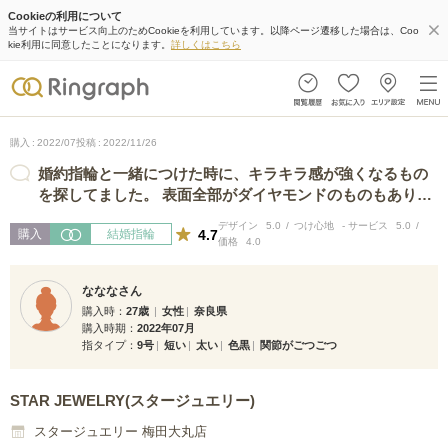
Cookieの利用について
当サイトはサービス向上のためCookieを利用しています。以降ページ遷移した場合は、Coo
kie利用に同意したことになります。
詳しくはこちら
購入
2022/07
投稿
2022/11/26
婚約指輪と一緒につけた時に、キラキラ感が強くなるもの
を探してました。 表面全部がダイヤモンドのものもありま
したが、なんだか主張が激しくて。。…
デザイン
5.0
つけ心地
-
サービス
5.0
4.7
購入
結婚指輪
価格
4.0
なななさん
購入時
27歳
女性
奈良県
購入時期
2022年07月
指タイプ
9号
短い
太い
色黒
関節がごつごつ
STAR JEWELRY(スタージュエリー)
スタージュエリー 梅田大丸店