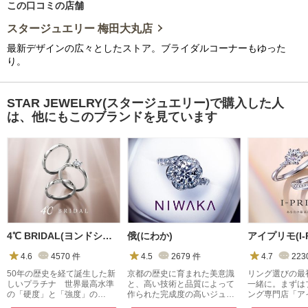
この口コミの店舗
スタージュエリー 梅田大丸店
最新デザインの広々としたストア。ブライダルコーナーもゆった
り。
STAR JEWELRY(スタージュエリー)で購入した人
は、他にもこのブランドを見ています
4℃ BRIDAL(ヨンドシーブライダル)
俄(にわか)
アイプリモ(I-P
4.6
4570
件
4.5
2679
件
4.7
223
50年の歴史を経て誕生した新
京都の歴史に育まれた美意識
リング選びの最
しいプラチナ 世界最高水準
と、高い技術と品質によって
一緒に。まずは
の「硬度」と「強度」の
作られた完成度の高いジュエ
ング専門店「ア
『４℃プレミアムプラチナ』
リー
へ。