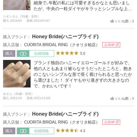
細身で､年配の私には可愛すぎるかなとも思いまし
たが、中央の一粒ダイヤがキラッとシンプルな上、
甲丸リングで指通りが滑らかなのも気に入って購入
シオンさん（53歳・女性）
しました。
購入 2022/05
投稿 2022/07/07
いいね数：2
Honey Bride(ハニーブライド)
購入ブランド：
購入店舗：
CUORITA BRIDAL RING（クオリタ柏店）
公式HP
5.0
購入
結婚指輪
ブランド独自のハニーイエローゴールドが好みで、
他の人ともあまり被らなそうだったところと、飽き
のこないシンプルな形で長く着けられると思ったか
ら選びました！ ダイヤもやり過ぎずの大きさなの
で、かわいいです！
みさん（30歳・女性）
購入 2021/10
投稿 2021/11/18
いいね数：0
Honey Bride(ハニーブライド)
購入ブランド：
購入店舗：
CUORITA BRIDAL RING（クオリタ柏店）
公式HP
4.3
購入
結婚指輪