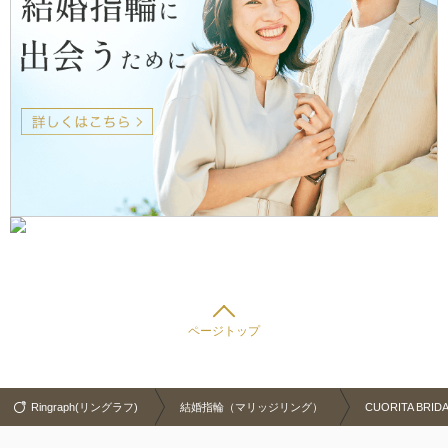
ページトップ
Ringraph(リングラフ)
結婚指輪（マリッジリング）
CUORITA BRI