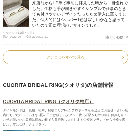
来店前からHP等で事前に拝見した時から一目惚れで
した。価格も手が届きやすくシンプルで仕事のとき
でも付けやすいデザインだったため購入に至りまし
た。個人的にはシルバー1色は寂しいかなと思って
いたので正に理想のデザインでした。
りなさん（21歳・女性）
購入 2020/09
投稿 2020/10/11
いいね数：0
クチコミをすべて見る
CUORITA BRIDAL RING(クオリタ)の店舗情報
CUORITA BRIDAL RING（クオリタ柏店）
ダイヤモンドは千葉柏、松戸、船橋エリアNo.1 プロポーズなら当店にお任せ下さい♪店
内にもごだわっています♪雨の日には嬉しいタクシー代（柏駅からの往復）負担あり！
ご予約頂いたお客様は晴れの日でも負担致しますします◎複数ブランドから指輪を選
びたい方はぜひ、クオリタへ。