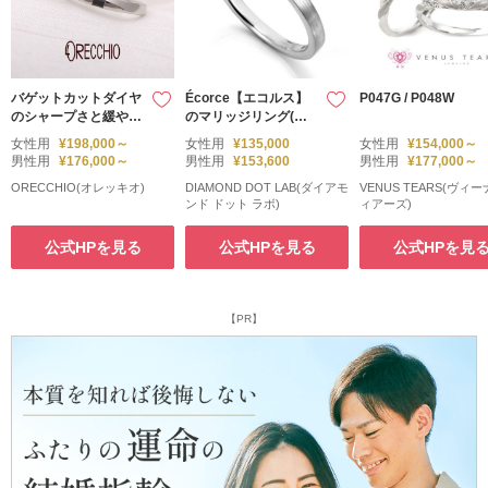
バゲットカットダイヤ
Écorce【エコルス】
P047G / P048W
のシャープさと緩やか
のマリッジリング(結
なカーブのデザインが
婚指輪)。
女性用
¥198,000～
女性用
¥135,000
女性用
¥154,000～
おしゃれ ＜guira～
男性用
¥176,000～
男性用
¥153,600
男性用
¥177,000～
ジューラ＞ジャスミン
ORECCHIO(オレッキオ)
DIAMOND DOT LAB(ダイアモ
VENUS TEARS(ヴィ
ンド ドット ラボ)
ィアーズ)
公式HPを見る
公式HPを見る
公式HPを見
【PR】