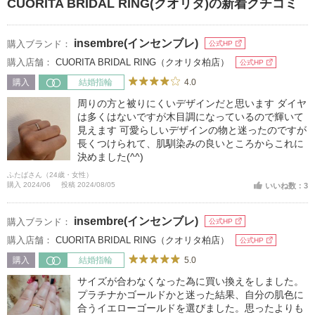
CUORITA BRIDAL RING(クオリタ)の新着クチコミ
insembre(インセンブレ)
購入ブランド：
公式HP
購入店舗：
CUORITA BRIDAL RING（クオリタ柏店）
公式HP
4.0
購入
結婚指輪
周りの方と被りにくいデザインだと思います ダイヤ
は多くはないですが木目調になっているので輝いて
見えます 可愛らしいデザインの物と迷ったのですが
長くつけられて、肌馴染みの良いところからこれに
決めました(^^)
ふたばさん（24歳・女性）
購入 2024/06
投稿 2024/08/05
いいね数：3
insembre(インセンブレ)
購入ブランド：
公式HP
購入店舗：
CUORITA BRIDAL RING（クオリタ柏店）
公式HP
5.0
購入
結婚指輪
サイズが合わなくなった為に買い換えをしました。
プラチナかゴールドかと迷った結果、自分の肌色に
合うイエローゴールドを選びました。思ったよりも