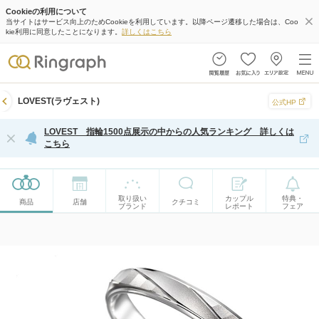
Cookieの利用について
当サイトはサービス向上のためCookieを利用しています。以降ページ遷移した場合は、Coo
kie利用に同意したことになります。
詳しくはこちら
LOVEST(ラヴェスト)
公式HP
LOVEST 指輪1500点展示の中からの人気ランキング 詳しくは
こちら
取り扱い
カップル
特典・
商品
店舗
クチコミ
ブランド
レポート
フェア