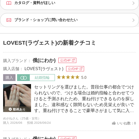
カタログ・資料がほしい
ブランド・ショップに問い合わせたい
LOVEST(ラヴェスト)の新着クチコミ
俄(にわか)
購入ブランド：
公式HP
購入店舗：
LOVEST(ラヴェスト)
公式HP
5.0
購入
結婚指輪
セットリングを選びました。普段仕事の都合でつけ
られないので、つける場合は婚約指輪と合わせてつ
けると予測されたため、重ね付けできるものを探し
ました。違和感なく隙間もないため見栄えが良いで
動画あり
す。重ね付けできることで豪華さがまして気に入っ
ています
めがねさん（25歳・女性）
購入 2026/06
投稿 2026/06/24
いいね数：0
俄(にわか)
公式HP