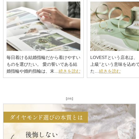
毎日着ける結婚指輪だから着けやすい
LOVESTという店名は、 ‘
ものを選びたい。 愛の誓いである結
上級‘’という意味を込め
婚指輪や婚約指輪は、末…
続きを読む
た…
続きを読む
【PR】