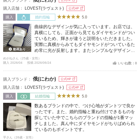
購入ブランド：
購入店舗：
LOVEST(ラヴェスト)
公式HP
5.0
購入
婚約指輪
曲線的なデザインが気に入っています。お店では、
真横にしても、正面から見てもダイヤモンドがつい
ているため、輝きが違うと説明をいただきました。
実際に真横からみてもダイヤモンドがついているた
動画あり
め常に光が反射します。またシンプルなデザインが
気に入っています。あまり大きいと引け目を感じた
めがねさん（25歳・女性）
り、つけるのに緊張してしまうため、特別感を感じ
購入 2026/04
投稿 2026/06/24
いいね数：0
られる良いサイズだと個人的には思います。控えめ
なので普段着にもマッチします
俄(にわか)
購入ブランド：
公式HP
購入店舗：
LOVEST(ラヴェスト)
公式HP
5.0
購入
結婚指輪
数あるブランドの中で、つけ心地がダントツで良か
ったです。また、婚約指輪と重ね付けできるものを
探していた中でこちらのブランドの指輪が1番マッ
チしました。真ん中にダイヤモンドがちりばめられ
ているのもポイントです。
芋さん（26歳・女性）