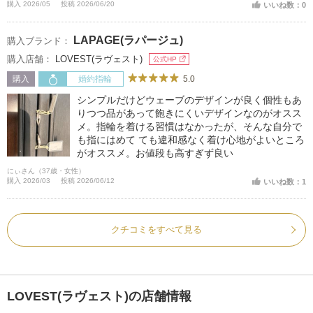
購入 2026/05
投稿 2026/06/20
いいね数：0
LAPAGE(ラパージュ)
購入ブランド：
購入店舗：
LOVEST(ラヴェスト)
公式HP
5.0
購入
婚約指輪
シンプルだけどウェーブのデザインが良く個性もあ
りつつ品があって飽きにくいデザインなのがオスス
メ。指輪を着ける習慣はなかったが、そんな自分で
も指にはめて ても違和感なく着け心地がよいところ
がオススメ。お値段も高すぎず良い
にぃさん（37歳・女性）
購入 2026/03
投稿 2026/06/12
いいね数：1
クチコミをすべて見る
LOVEST(ラヴェスト)の店舗情報