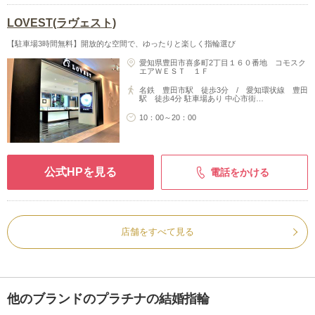
LOVEST(ラヴェスト)
【駐車場3時間無料】開放的な空間で、ゆったりと楽しく指輪選び
愛知県豊田市喜多町2丁目１６０番地 コモスク
エアＷＥＳＴ １Ｆ
名鉄 豊田市駅 徒歩3分 / 愛知環状線 豊田
駅 徒歩4分 駐車場あり 中心市街…
10：00～20：00
公式HPを見る
電話をかける
店舗をすべて見る
他のブランドのプラチナの結婚指輪