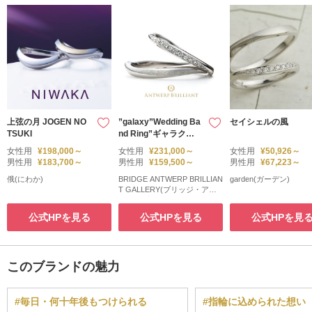
上弦の月 JOGEN NO
”galaxy”Wedding Ba
セイシェルの風
TSUKI
nd Ring”ギャラクシ
ー”ウエディングバン
女性用
¥198,000～
女性用
¥231,000～
女性用
¥50,926～
ド リング
男性用
¥183,700～
男性用
¥159,500～
男性用
¥67,223～
俄(にわか)
BRIDGE ANTWERP BRILLIAN
garden(ガーデン)
T GALLERY(ブリッジ・アン
トワープ・ブリリアント・ギ
ャラリー)
公式HPを見る
公式HPを見る
公式HPを見
このブランドの魅力
#毎日・何十年後もつけられる
#指輪に込められた想い