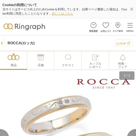
Cookieの利用について
当サイトはサービス向上のためCookieを利用しています。以降ページ遷移した場合は、Coo
kie利用に同意したことになります。
詳しくはこちら
ROCCA(ロッカ)
公式HP
カップル
特典・
商品
店舗
クチコミ
レポート
フェア
1
/
2