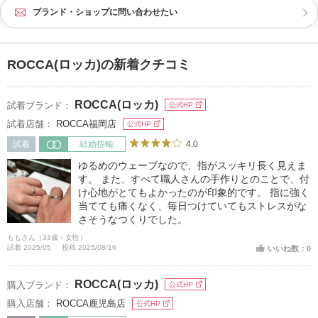
ブランド・ショップに問い合わせたい
ROCCA(ロッカ)の新着クチコミ
ROCCA(ロッカ)
試着ブランド：
公式HP
試着店舗：
ROCCA福岡店
公式HP
4.0
試着
結婚指輪
ゆるめのウェーブなので、指がスッキリ長く見えま
す。 また、すべて職人さんの手作りとのことで、付
け心地がとてもよかったのが印象的です。 指に強く
当てても痛くなく、毎日つけていてもストレスがな
さそうなつくりでした。
ももさん（33歳・女性）
試着 2025/05
投稿 2025/08/16
いいね数：0
ROCCA(ロッカ)
購入ブランド：
公式HP
購入店舗：
ROCCA鹿児島店
公式HP