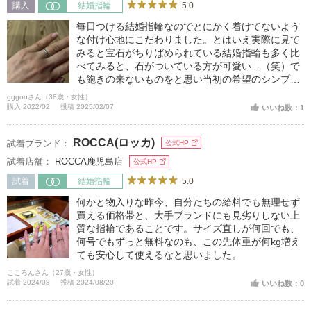
5.0
購入
結婚指輪
毎日つける結婚指輪なのでとにかく着けてないよう
な付け心地にこだわりました。とはいえ実際に見て
みると宝石がちりばめられている結婚指輪も多く比
べてみると、石がついている方が可愛い…（笑）で
も飽きの来ないものをと思い当初の希望のシンプル
デザインに決めました。
gggouさん（38歳・女性）
購入 2022/02
投稿 2025/02/07
いいね数：1
ROCCA(ロッカ)
試着ブランド：
公式HP
試着店舗：
ROCCA鹿児島店
公式HP
5.0
試着
結婚指輪
何かと物入りな昨今、自分たちの給料でも無理せず
買える価格帯と、大手ブランドにも見劣りしない上
質な指輪であることです。サイズ直しが何回でも、
何号でもずっと無料なのも、この先体重が何kg増え
ても安心して使えるなと思いました。
こころんさん（27歳・女性）
試着 2024/08
投稿 2024/08/20
いいね数：0