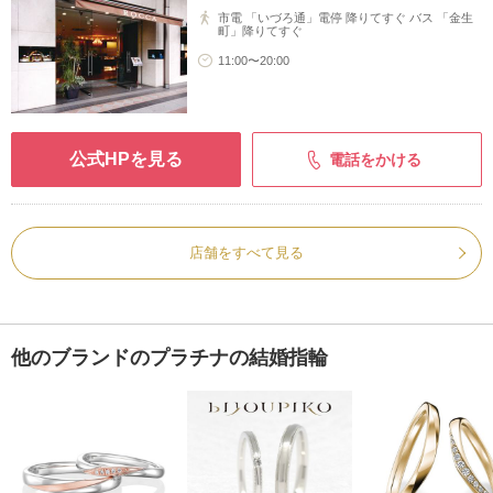
市電 「いづろ通」電停 降りてすぐ バス 「金生
町」降りてすぐ
11:00〜20:00
公式HPを見る
電話をかける
店舗をすべて見る
他のブランドのプラチナの結婚指輪