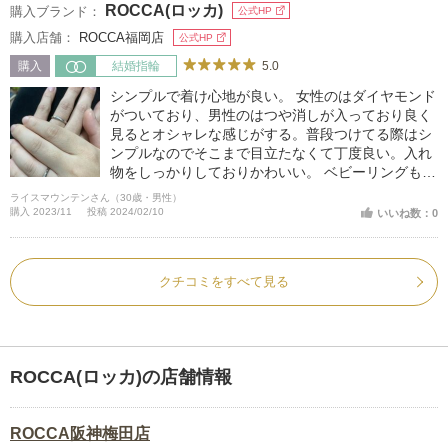
ROCCA(ロッカ)
購入ブランド：
公式HP
購入店舗：
ROCCA福岡店
公式HP
5.0
購入
結婚指輪
シンプルで着け心地が良い。 女性のはダイヤモンド
がついており、男性のはつや消しが入っており良く
見るとオシャレな感じがする。普段つけてる際はシ
ンプルなのでそこまで目立たなくて丁度良い。入れ
物をしっかりしておりかわいい。 ベビーリングも無
料で作って下さるサービスがある為、購入後も次の
ライスマウンテンさん（30歳・男性）
楽しみが出来ました。
購入 2023/11
投稿 2024/02/10
いいね数：0
クチコミをすべて見る
ROCCA(ロッカ)の店舗情報
ROCCA阪神梅田店