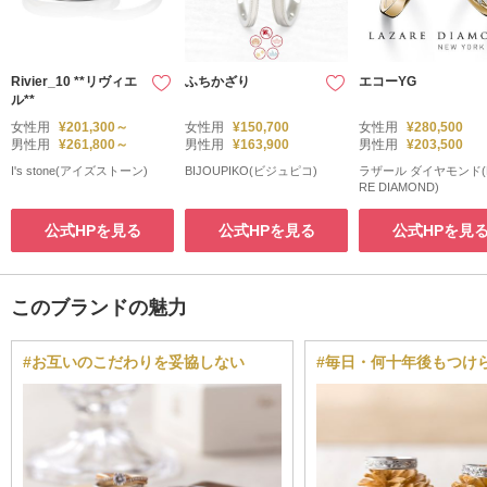
Rivier_10 **リヴィエ
ふちかざり
エコーYG
ル**
女性用
¥201,300～
女性用
¥150,700
女性用
¥280,500
男性用
¥261,800～
男性用
¥163,900
男性用
¥203,500
I's stone(アイズストーン)
BIJOUPIKO(ビジュピコ)
ラザール ダイヤモンド(L
RE DIAMOND)
公式HPを見る
公式HPを見る
公式HPを見
このブランドの魅力
#お互いのこだわりを妥協しない
#毎日・何十年後もつけ