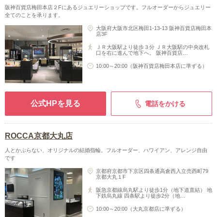
阪神百貨店梅田本店２Fにあるジュエリーショップです。フルオーダーからジュエリー
全てのことを承ります。
大阪府大阪市北区梅田1-13-13 阪神百貨店梅田本
店3F
ＪＲ大阪駅より徒歩３分 ＪＲ大阪駅の中央改札
口を右に進んで地下へ。 阪神百貨店…
10:00～20:00（阪神百貨店梅田本店に準ずる）
公式HPを見る
電話をかける
ROCCA京都大丸店
人とかぶらない、オリジナルの結婚指輪。フルオーダー、ハワイアン、アレンジ自由
です
京都府京都市下京区四条通高倉西入立売西町79
京都大丸１F
阪急京都線烏丸駅より徒歩1分（地下道直結） 地
下鉄烏丸線 四条駅より徒歩2分（地…
10:00～20:00（大丸京都店に準ずる）