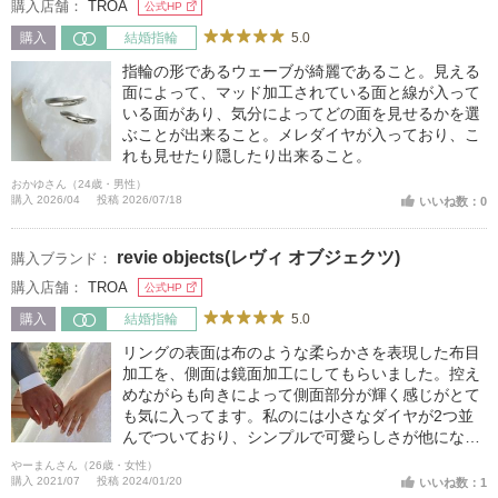
購入店舗：
TROA
公式HP
5.0
購入
結婚指輪
指輪の形であるウェーブが綺麗であること。見える
面によって、マッド加工されている面と線が入って
いる面があり、気分によってどの面を見せるかを選
ぶことが出来ること。メレダイヤが入っており、こ
れも見せたり隠したり出来ること。
おかゆさん（24歳・男性）
購入 2026/04
投稿 2026/07/18
いいね数：0
revie objects(レヴィ オブジェクツ)
購入ブランド：
購入店舗：
TROA
公式HP
5.0
購入
結婚指輪
リングの表面は布のような柔らかさを表現した布目
加工を、側面は鏡面加工にしてもらいました。控え
めながらも向きによって側面部分が輝く感じがとて
も気に入ってます。私のには小さなダイヤが2つ並
んでついており、シンプルで可愛らしさが他にない
個性的だなと思い惹かれました。表面の加工部分に
やーまんさん（26歳・女性）
加え、内側のいれる刻印にはお互いの誕生石を入れ
購入 2021/07
投稿 2024/01/20
いいね数：1