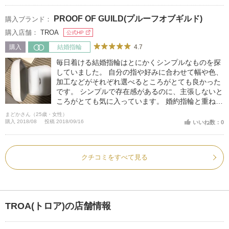
ました。普段見えない部分ですが、入れたいよねと
お互い思っていて即決。細かな部分も長い時間をか
PROOF OF GUILD(プルーフオブギルド)
購入ブランド：
けて決めたリングは大事な大事な宝物です。
購入店舗：
TROA
公式HP
4.7
購入
結婚指輪
毎日着ける結婚指輪はとにかくシンプルなものを探
していました。 自分の指や好みに合わせて幅や色、
加工などがそれぞれ選べるところがとても良かった
です。 シンプルで存在感があるのに、主張しないと
ころがとても気に入っています。 婚約指輪と重ねづ
けしても良い感じでした。 手頃な値段設定も決め手
まどかさん（25歳・女性）
の一つです。
購入 2018/08
投稿 2018/09/16
いいね数：0
クチコミをすべて見る
TROA(トロア)の店舗情報