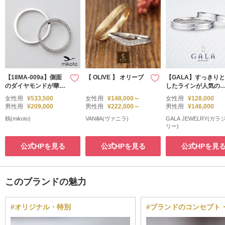
【18MA-009a】側面
【 OLIVE 】 オリーブ
【GALA】すっきりと
のダイヤモンドが華や
したラインが人気の
かなフルエタニティの
ザイン！中央のつや
女性用
¥533,500
女性用
¥148,000～
女性用
¥128,000
結婚指輪
しがクール★
男性用
¥209,000
男性用
¥222,000～
男性用
¥146,000
鶴(mikoto)
VANillA(ヴァニラ)
GALA JEWELRY(ガ
リー)
公式HPを見る
公式HPを見る
公式HPを見
このブランドの魅力
#オリジナル・特別
#ブランドのコンセプト