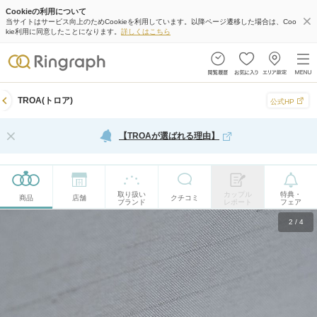
Cookieの利用について
当サイトはサービス向上のためCookieを利用しています。以降ページ遷移した場合は、Coo
kie利用に同意したことになります。
詳しくはこちら
TROA(トロア)
公式HP
【TROAが選ばれる理由】
取り扱い
カップル
特典・
商品
店舗
クチコミ
ブランド
レポート
フェア
2
/
4