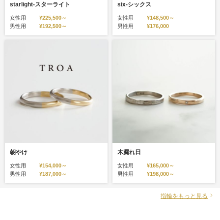
starlight‐スターライト
six‐シックス
女性用
¥225,500～
女性用
¥148,500～
男性用
¥192,500～
男性用
¥176,000
朝やけ
木漏れ日
女性用
¥154,000～
女性用
¥165,000～
男性用
¥187,000～
男性用
¥198,000～
指輪をもっと見る